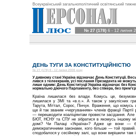
Всеукраїнський загальнополітичний освітянський тижне
№ 27 (178)
6 - 12 липня 
ДЕНЬ ТУГИ ЗА КОНСТИТУЦІЙНІСТЮ
№ 27 (178) 6 - 12 липня 2006 року
У дивному стані Україна відзначає День Конституції. Ве
лився з телеекранів, усі послання Президента не можуть 
лише одним: День Конституції Україна відзначає без Конс
нормально діючого Парламенту, без спікера, без прем’єра,
Країна лишилася без влади. Комусь це, безумовн
лишилася у ЗМІ та «в.о.». А також у закулісних гра
Тарута, Міттал, Сорос, Пінчук. Враження, що комусь 
ще й так званим «чергуванням» членів фракції Партії р
— перешкодити коаліціянтам провести засідання. Але 
БЮТ, НСНУ та СПУ не зібратися в якомусь іншому міс
домі? Чи Палаці «Україна»? Адже це вони — бі
демократичними законами, кого більше — той правий.
сподобалося у сесійному залі, що вони вирішили там і