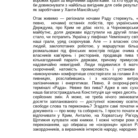
ворожих країн за міфічними заробітками. Та хто буде 
би довиконувати з найбільш вигідним для себе результа
як заробітчани у Ханти-Мансійську!
Отак живемо — регіонали ночами Раду стережуть, «
певно, ночами) останніх лобістів, про українськи
Держдума, про Крим не дбає ніхто, а Чорноморськи
майбутнє, доля держави відступили на другий пл
стало, чи потрапить Україна у півфінал Чемпіонату сві
наші грали, уряд скорочував. Але — з власних спо
людей, заклопотаних роботою, у маршрутках більш
розмальовані під фінських монстрів поїдає очима
власників кав’ярень і ресторанів, продавців пива
кількагодинний параліч держави, причому примусов
надзвичайно невигідний. Люди подивилися б матч
скорочений; натомість промисловість і установи
«виконуючим» комфортніше спостерігати за голами й 
пивницях, розслабившись і з насолодою витра
залізничниках і енергетиках. Певно, й охоронці-ре
терміналі «Рада». Невже без пива? Адже в них сухий
наша багатостраждальна Конституція ще через десять 
серйозних змін. А може, не треба нічого змінюват
досягти запланованого — доступної кожному освіти
свободи слова та переконань? Згадати самі початки н
документа — про мову та соборність. І просто почати 
відпочивати у Крим, Анталію, на Хорватську Рів’єру
Щотижня купувати нові книжки. І кожні чотири роки 
переконанням, що обираєш не «охоронця» крісел Ра
закордонників, а виразників інтересів народу, народних 