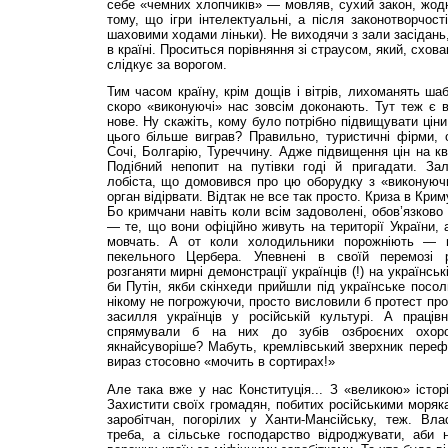
себе «чемних хлопчиків» — мовляв, сухий закон, жодни
тому, що ігри інтелектуальні, а після законотворчо
шаховими ходами ліньки). Не виходячи з зали засідань
в країні. Проситься порівняння зі страусом, який, схов
слідкує за ворогом.
Тим часом країну, крім дощів і вітрів, лихоманять ша
скоро «виконуючі» нас зовсім доконають. Тут теж є в
нове. Ну скажіть, кому було потрібно підвищувати ціни
цього більше виграв? Правильно, туристичні фірми, 
Сочі, Болгарію, Туреччину. Адже підвищення цін на к
Подібний непопит на путівки годі й пригадати. За
лобіста, що домовився про цю оборудку з «виконуюч
орган відірвати. Відтак не все так просто. Криза в Кри
Бо кримчани навіть коли всім задоволені, обов’язково
— те, що вони офіційно живуть на території України, 
мовчать. А от коли холодильники порожніють — п
пекельного Цербера. Упевнені в своїй перемозі 
розганяти мирні демонстрації українців (!) на українськ
би Путін, якби скінхеди прийшли під українське посол
нікому не погрожуючи, просто висловили б протест про
засилля українців у російській культурі. А праців
спрямували б на них до зубів озброєних охоро
якнайсуворіше? Мабуть, кремлівський зверхник переф
вираз стосовно «мочить в сортирах!»
Але така вже у нас Конституція... З «великою» істор
Захистити своїх громадян, побитих російськими моряка
заробітчан, погорілих у Ханти-Мансійську, теж. Вла
треба, а сільське господарство відроджувати, аби 