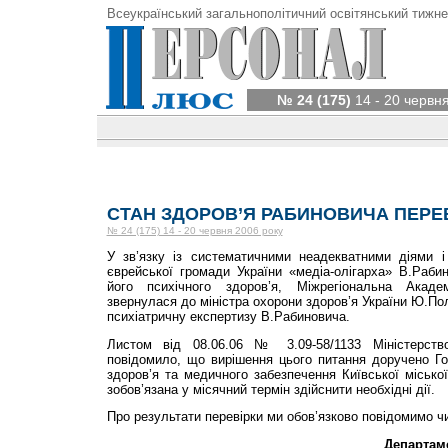
Всеукраїнський загальнополітичний освітянський тижне
№ 24 (175)
14 - 20 червн
СТАН ЗДОРОВ’Я РАБИНОВИЧА ПЕРЕ
№ 24 (175) 14 - 20 червня 2006 року
У зв’язку із систематичними неадекватними діями і
єврейської громади України «медіа-олігарха» В.Раби
його психічного здоров’я, Міжрегіональна Акаде
звернулася до міністра охорони здоров’я України Ю.По
психіатричну експертизу В.Рабиновича.
Листом від 08.06.06 № 3.09-58/1133 Міністерств
повідомило, що вирішення цього питання доручено Г
здоров’я та медичного забезпечення Київської міської
зобов’язана у місячний термін здійснити необхідні дії.
Про результати перевірки ми обов’язково повідомимо чи
Департам