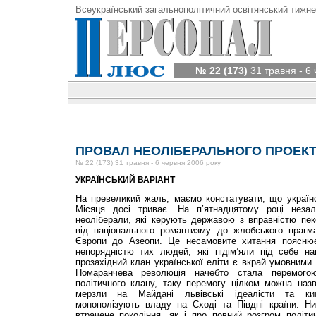
Всеукраїнський загальнополітичний освітянський тижне
№ 22 (173)
31 травня - 6
ПРОВАЛ НЕОЛІБЕРАЛЬНОГО ПРОЕКТ
№ 22 (173) 31 травня - 6 червня 2006 року
УКРАЇНСЬКИЙ ВАРІАНТ
На превеликий жаль, маємо констатувати, що українс
Місяця досі триває. На п’ятнадцятому році незал
неоліберали, які керують державою з вправністю пек
від національного романтизму до жлобського прагм
Європи до Азеопи. Це несамовите хитання поясню
непорядністю тих людей, які підім’яли під себе на
прозахідний клан української еліти є вкрай умовними 
Помаранчева революція начебто стала перемогою 
політичного клану, таку перемогу цілком можна назв
мерзли на Майдані львівські ідеалісти та київ
монополізують владу на Сході та Півдні країни. Н
втрачене покоління, як і про повний розгром політи