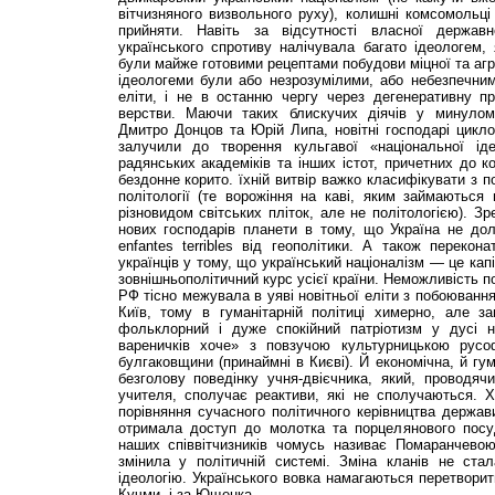
вітчизняного визвольного руху), колишні комсомольці
прийняти. Навіть за відсутності власної державн
українського спротиву налічувала багато ідеологем,
були майже готовими рецептами побудови міцної та агр
ідеологеми були або незрозумілими, або небезпечним
еліти, і не в останню чергу через дегенеративну пр
верстви. Маючи таких блискучих діячів у минулому
Дмитро Донцов та Юрій Липа, новітні господарі цикл
залучили до творення кульгавої «національної іде
радянських академіків та інших істот, причетних до к
бездонне корито. їхній витвір важко класифікувати з 
політології (те ворожіння на каві, яким займаються 
різновидом світських пліток, але не політологією). З
нових господарів планети в тому, що Україна не до
enfantes terribles від геополітики. А також перекон
українців у тому, що український націоналізм — це ка
зовнішньополітичний курс усієї країни. Неможливість п
РФ тісно межувала в уяві новітньої еліти з побоюванн
Київ, тому в гуманітарній політиці химерно, але за
фольклорний і дуже спокійний патріотизм у дусі н
вареничків хоче» з повзучою культурницькою русо
булгаковщини (принаймні в Києві). Й економічна, й гу
безголову поведінку учня-двієчника, який, проводячи
учителя, сполучає реактиви, які не сполучаються. 
порівняння сучасного політичного керівництва держа
отримала доступ до молотка та порцелянового посуду
наших співвітчизників чомусь називає Помаранчевою
змінила у політичній системі. Зміна кланів не стал
ідеологію. Українського вовка намагаються перетворит
Кучми, і за Ющенка.