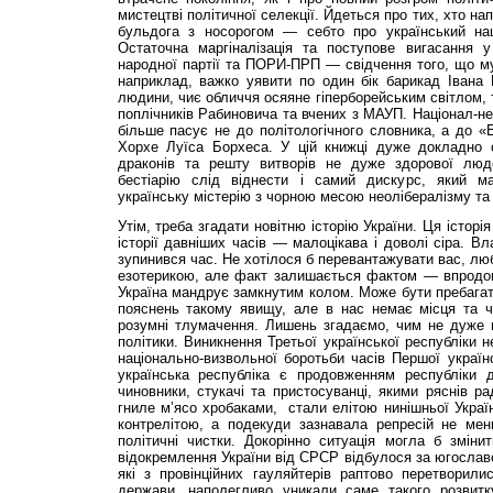
мистецтві політичної селекції. Йдеться про тих, хто н
бульдога з носорогом — себто про український нац
Остаточна маргіналізація та поступове вигасання у 
народної партії та ПОРИ-ПРП — свідчення того, що му
наприклад, важко уявити по один бік барикад Іван
людини, чиє обличчя осяяне гіперборейським світлом, 
поплічників Рабиновича та вчених з МАУП. Націонал-не
більше пасує не до політологічного словника, а до «Е
Хорхе Луїса Борхеса. У цій книжці дуже докладно оп
драконів та решту витворів не дуже здорової люд
бестіарію слід віднести і самий дискурс, який м
українську містерію з чорною месою неолібералізму та гл
Утім, треба згадати новітню історію України. Ця історія
історії давніших часів — малоцікава і доволі сіра. Вла
зупинився час. Не хотілося б перевантажувати вас, лю
езотерикою, але факт залишається фактом — впродовж
Україна мандрує замкнутим колом. Може бути пребагат
пояснень такому явищу, але в нас немає місця та ч
розумні тлумачення. Лишень згадаємо, чим не дуже п
політики. Виникнення Третьої української республіки 
національно-визвольної боротьби часів Першої українс
українська республіка є продовженням республіки
чиновники, стукачі та пристосуванці, якими ряснів ра
гниле м’ясо хробаками, стали елітою нинішньої Україн
контрелітою, а подекуди зазнавала репресій не мен
політичні чистки. Докорінно ситуація могла б зміни
відокремлення України від СРСР відбулося за югославс
які з провінційних гауляйтерів раптово перетворили
держави, наполегливо уникали саме такого розвитк