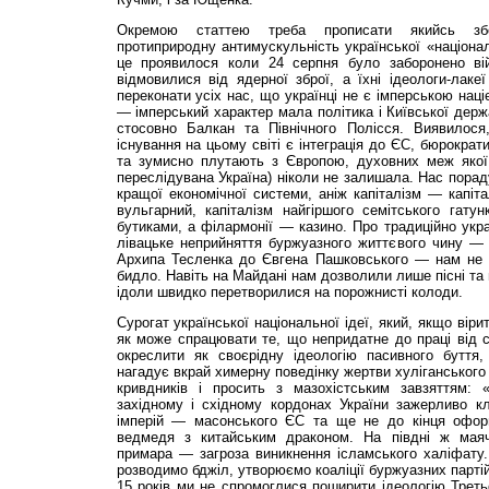
Окремою статтею треба прописати якийсь збо
протиприродну антимускульність української «націонал
це проявилося коли 24 серпня було заборонено вій
відмовилися від ядерної зброї, а їхні ідеологи-лаке
переконати усіх нас, що українці не є імперською наці
— імперський характер мала політика і Київської держ
стосовно Балкан та Північного Полісся. Виявило
існування на цьому світі є інтеграція до ЄС, бюрократ
та зумисно плутають з Європою, духовних меж якої У
переслідувана Україна) ніколи не залишала. Нас порад
кращої економічної системи, аніж капіталізм — капіта
вульгарний, капіталізм найгіршого семітського гатун
бутиками, а філармонії — казино. Про традиційно укра
лівацьке неприйняття буржуазного життєвого чину — 
Архипа Тесленка до Євгена Пашковського — нам не 
бидло. Навіть на Майдані нам дозволили лише пісні та 
ідоли швидко перетворилися на порожнисті колоди.
Сурогат української національної ідеї, який, якщо вір
як може спрацювати те, що непридатне до праці від с
окреслити як своєрідну ідеологію пасивного буття,
нагадує вкрай химерну поведінку жертви хуліганського 
кривдників і просить з мазохістським завзяттям
західному і східному кордонах України зажерливо к
імперій — масонського ЄС та ще не до кінця офор
ведмедя з китайським драконом. На півдні ж маячи
примара — загроза виникнення ісламського халіфату.
розводимо бджіл, утворюємо коаліції буржуазних партій
15 років ми не спромоглися поширити ідеологію Трет