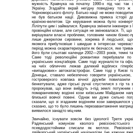
мужність Кравчука на початку 1990-х під час так 
Україну. Згадайте вкрай негідну поведінку того ж
Чорноморського флоту. Батько нації не може поводитися
не був батьком нації. Дивовижна примха історії д
країною-велетом. Це керування можна було конверт
Ліліпути цим і займалися. Кравчука змінили інженери з
провінційні клани, але ситуація не змінювалася. Ті, щ
вирішували власні проблеми, головним чином бізнес-п
лише джерелом сировини, зокрема й людської, що
якомога прибутковіше і швидше в інтересах череваст
період можна охарактеризувати як безчасся, яке трива
його були сльотаві календи 2002—2003 років, темні та
Саме тоді революційні романтики перебували по
українських концтаборів. Саме тоді журналісти та офіц
на чиїх обличчях лежав далекий відблиск гіпербо
«випадкових» автокатастрофах. Саме тоді у Києві т
Донецьк, ставало небезпечно говорити українською, 
гостроверхого ковпака вічної дружби повилазили
бенкетували, адже гірські ручаї спустилися з гір та 
пророкував, що вони вийдуть з-під землі потужним п
помаранчевому водінні кози київським Майданом напр
близької вовчої повені. Однак ми дуже сильно пог
сказали, що зі згаданим водінням кози завершилося 
сказано, що то було лишень перезавантаження матриці,
виявилося занадто міц-ним.
Звичайно, існувати зовсім без ідеології Третя укра
Радянський комунізм кволого ревізіоністського
псевдодостойники списали як мотлох. Ревізіоні
двійкарський український націоналізм (не кажучи вж