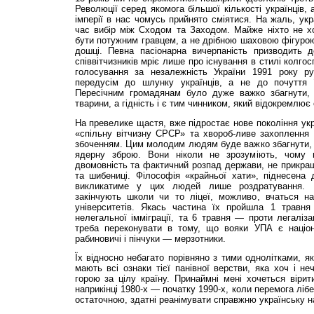
Революції серед якомога більшої кількості українців, 
імперії в нас чомусь прийнято сміятися. На жаль, укр
час вибір між Сходом та Заходом. Майже ніхто не х
бути потужним гравцем, а не дрібною шаховою фігурою 
дошці. Певна пасіонарна вичерпаність призводить 
співвітчизників мріє лише про існування в стилі колго
голосування за незалежність України 1991 року рух
передусім до шлунку українців, а не до почуття їх
Пересічним громадянам було дуже важко збагнути
тварини, а гідність і є тим чинником, який відокремлює 
На превелике щастя, вже підростає нове покоління укр
«спільну вітчизну СРСР» та хвороб-ливе захоплення
збоченням. Цим молодим людям буде важко збагнути, 
ядерну зброю. Вони ніколи не зрозуміють, чому п
двомовність та фактичний розпад держави, не прикра
та шибениці. Філософія «крайньої хати», піднесена д
викликатиме у цих людей лише роздратування. 
закінчують школи чи то ліцеї, можливо, вчаться н
університетів. Якась частина їх пройшла 1 травня
нелегальної імміграції, та 6 травня — проти легаліза
треба переконувати в тому, що вояки УПА є націон
рабиновичі і пінчуки — мерзотники.
Їх відносно небагато порівняно з тими однолітками, я
мають всі ознаки тієї панівної верстви, яка хоч і не
горою за цілу країну. Принаймні мені хочеться вірит
наприкінці 1980-х — початку 1990-х, коли перемога лі
остаточною, здатні реанімувати справжню українську н