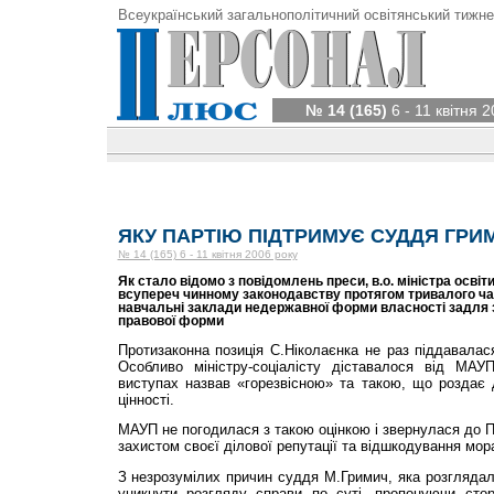
Всеукраїнський загальнополітичний освітянський тижне
№ 14 (165)
6 - 11 квітня 
ЯКУ ПАРТІЮ ПІДТРИМУЄ СУДДЯ ГРИ
№ 14 (165) 6 - 11 квітня 2006 року
Як стало відомо з повідомлень преси, в.о. міністра освіти
всупереч чинному законодавству протягом тривалого ча
навчальні заклади недержавної форми власності задля з
правової форми
Протизаконна позиція С.Ніколаєнка не раз піддавала
Особливо міністру-соціалісту діставалося від МАУ
виступах назвав «горезвісною» та такою, що роздає 
цінності.
МАУП не погодилася з такою оцінкою і звернулася до П
захистом своєї ділової репутації та відшкодування мор
З незрозумілих причин суддя М.Гримич, яка розглядал
уникнути розгляду справи по суті, пропонуючи сто