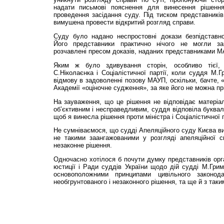
надати письмові пояснення для винесення рішенн
проведення засідання суду. Під тиском представникі
вимушена провести відкритий розгляд справи.
Суду було надано неспростовні докази безпідставно
Його представники практично нічого не могли за
розчавлені пресом доказів, наданих представниками М
Яким ж було здивування сторін, особливо тієї,
С.Ніколаєнка і Соціалістичної партії, коли суддя М.
відмову в задоволенні позову МАУП, оскільки, бачте, 
Академії «оціночне судження», за яке його не можна пр
На зауваження, що це рішення не відповідає матеріа
об’єктивним і несправедливим, суддя відповіла буквал
щоб я винесла рішення проти міністра і Соціалістичної 
Не сумніваємося, що судді Апеляційного суду Києва ви
не такими заангажованими у розгляді апеляційної с
незаконне рішення.
Одночасно хотілося б почути думку представників орг
юстиції і Ради суддів України щодо дій судді М.Грим
основоположними принципами цивільного законод
необгрунтованого і незаконного рішення, та ще й з так