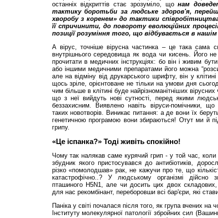
останніх відкриттів стає зрозуміло, що
нам доведе
тактику боротьби за людське здоров'я, перей
хворобу з коренем» до тактики співробітництв
її спричинити, до повороту еволюційних процесі
позиції розуміння того, що відбувається в нашім 
А вірус, точніше вірусна частинка – це така сама с
внутрішнього середовища як вода чи кисень. Його не
прочитати в медичних інструкціях: бо він і живим бут
або іншими медичними препаратами його можна “розси
але на відміну від друкарського шрифту, він у клітин
щось зріле, орієнтоване не тільки на умови дня сьогод
чим більше в клітині буде найрізноманітніших вірусних
що з неї вийдуть нові сутності, перед якими людсь
беззахисним. Виявлено навіть віруси-помічники, щ
таких новотворів. Виникає питання: а де вони їх берут
генетичною програмою вони збираються! Отут ми й пі
грипу.
«Це іспанка?» Тоді живіть спокійно!
Чому так налякав саме курячий грип - у той час, коли
збудник якого пристосувався до антибіотиків, доросл
різко «помолодшав» рак, не кажучи про те, що кількі
катастрофічно..? У людському організмі дійсно 
пташиного Н5N1, але чи досить цих двох складових
для нас рекомбінант, переборовши всі бар'єри, які став
Паніка у світі почалася після того, як група вчених на
Інституту молекулярної патології збройних сил (Вашин