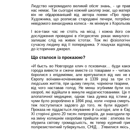
Людство нагромадило великий обсяг знань, - це прав
нас немає. Так сьогодні кожний школяр знає, що матері
він не обдарованіший від автора поеми «Про прир
Художника, що розписав стародавні печери, потрібн
невідомого винахідника колеса - як мінімум з Корольов
І все-таки час не стоїть на місці, і кожна його се
дослідження проведені в п'ятдесятих роках минулого с
залишає слід на живих істотах. Тож які фізіологічн
сучасну людину від її попередника. У пошуках відпові
до історичних джерел.
Що сталося із проказою?
«И бысть во Новгороде клич о псковичах… буди каког
города вивести и сжечи вместе со товарами » - читаєм
боролися з епідеміями, але врятуватися від них не 
Європу воїнами-кочівниками в 1339 році за три ст
людських життів, при цьому гинули, чорніючи тварини, 
від чого наставав голод. Не менш згубними були хол
хвороб, які відійшли в минуле недіагностованими. Це 
алопатичної медицини, однак така думка від істини 
чуми було розроблено в 1894 році, коли «чорна смерть
теж поступилася задовго до того, як були відкриті 
Проказа не піддається лікуванню й сьогодні, але в Євр
ХI сторіччі діяло 20 тисяч лепрозоріїв, де знаходили 
на зміну колишнім хворобам прийшли нові : атипова пн
збурила світову громадськість, як тепер курячий грип
полірезистентний туберкульоз, СНІД... З'явилися якісь