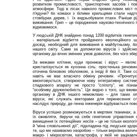
розвитком промисловості, транспортних засобів і по
атмосфери. Тоді в лісах навколо промислових міст п
п'ядуни? бо комахи з білими крильцями стали надт
стовбурах дерев, і їх видзьобували птахи. Раніше р
виживання. Грип – це породження науково-технічного п
відмовимося.
У людській ДНК знайдено понад 1200 відбитків генетичн
- матеріальне відбиття пройденого еволюційного ш
досвід, необхідний для виживання в майбутньому, бо 
нашого світу. Саме за допомогою вірусів і здійсн
організму до вічно змінних умов довкілля, без чого зб
За межами клітини, куди проникає і вірус – являє
кристалізується як кухонна сіль: простенька речови
оточена білковою оболонкою, а іноді й без її. Таке с
навіть не має власного обміну речовин. «Прочитує
вмонтовується, створюючи нову інтегративну систему
спадкового апарату не просто “сліпоту”, не пізн
“особливу дружелюбність”. Це видно з того, що вжив
організму в ДНК іншого неможлвио – для таких опе
віруси, які служать векторами для перенесення с
наслідує природу, де генна інженерія відбувається пов
Віруси успішно розмножуються в мертвих тканинах, а
їх оживляти, беручи на себе генетичне управління 
винищення їх потенційних носіїв – це не тільки еколог
й “міна сповільненої дії”, підкладена під людське здо
те, що ми називаємо хворобою – тільки верхівка велич
макро- і мікросвітом, катастрофа, у якій не зацікавл