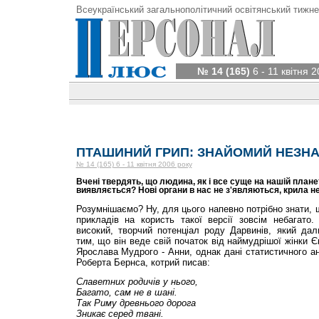
Всеукраїнський загальнополітичний освітянський тижне
№ 14 (165)
6 - 11 квітня 
ПТАШИНИЙ ГРИП: ЗНАЙОМИЙ НЕЗН
№ 14 (165) 6 - 11 квітня 2006 року
Вчені твердять, що людина, як і все суще на нашій плане
виявляється? Нові органи в нас не з'являються, крила не
Розумнішаємо? Ну, для цього напевно потрібно знати, 
прикладів на користь такої версії зовсім небагато
високий, творчий потенціал роду Дарвинів, який дал
тим, що він веде свій початок від наймудрішої жінки 
Ярослава Мудрого - Анни, однак дані статистичного ан
Роберта Бернса, котрий писав:
Славетних родичів у нього,
Багато, сам не в шані.
Так Риму древнього дорога
Зникає серед твані.