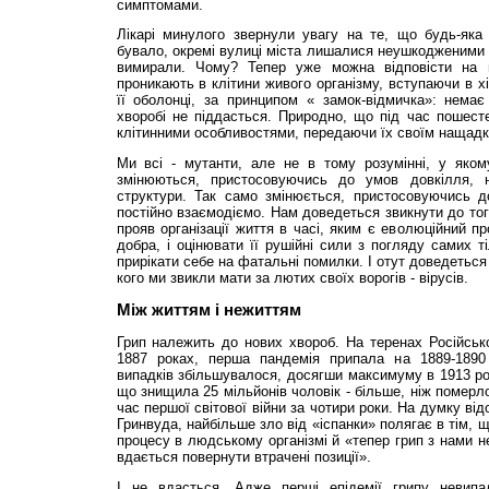
симптомами.
Лікарі минулого звернули увагу на те, що будь-яка
бувало, окремі вулиці міста лишалися неушкодженими 
вимирали. Чому? Тепер уже можна відповісти на 
проникають в клітини живого організму, вступаючи в х
її оболонці, за принципом « замок-відмичка»: немає
хворобі не піддасться. Природно, що під час пошес
клітинними особливостями, передаючи їх своїм нащадк
Ми всі - мутанти, але не в тому розумінні, у яком
змінюються, пристосовуючись до умов довкілля, н
структури. Так само змінюється, пристосовуючись до
постійно взаємодіємо. Нам доведеться звикнути до тог
прояв організації життя в часі, яким є еволюційний п
добра, і оцінювати її рушійні сили з погляду самих т
прирікати себе на фатальні помилки. І отут доведеться
кого ми звикли мати за лютих своїх ворогів - вірусів.
Між життям і нежиттям
Грип належить до нових хвороб. На теренах Російської
1887 роках, перша пандемія припала на 1889-1890
випадків збільшувалося, досягши максимуму в 1913 роц
що знищила 25 мільйонів чоловік - більше, ніж померл
час першої світової війни за чотири роки. На думку ві
Гринвуда, найбільше зло від «іспанки» полягає в тім,
процесу в людському організмі й «тепер грип з нами н
вдається повернути втрачені позиції».
І не вдасться. Адже перші епідемії грипу невипа