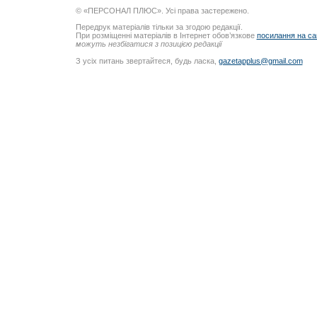
© «ПЕРСОНАЛ ПЛЮС». Усі права застережено.
Передрук матеріалів тільки за згодою редакції.
При розміщенні матеріалів в Інтернет обов’язкове
посилання на са
можуть незбігатися з позицією редакції
З усіх питань звертайтеся, будь ласка,
gazetapplus@gmail.com