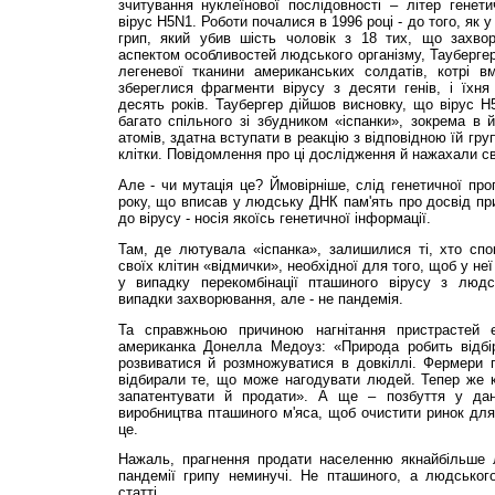
зчитування нуклеїнової послідовності – літер генет
вірус Н5N1. Роботи почалися в 1996 році - до того, як
грип, який убив шість чоловік з 18 тих, що захвор
аспектом особливостей людського організму, Таубергер
легеневої тканини американських солдатів, котрі в
збереглися фрагменти вірусу з десяти генів, і їхня
десять років. Таубергер дійшов висновку, що вірус Н
багато спільного зі збудником «іспанки», зокрема в й
атомів, здатна вступати в реакцію з відповідною їй гр
клітки. Повідомлення про ці дослідження й нажахали св
Але - чи мутація це? Ймовірніше, слід генетичної про
року, що вписав у людську ДНК пам'ять про досвід пр
до вірусу - носія якоїсь генетичної інформації.
Там, де лютувала «іспанка», залишилися ті, хто спо
своїх клітин «відмички», необхідної для того, щоб у неї
у випадку перекомбінації пташиного вірусу з людс
випадки захворювання, але - не пандемія.
Та справжньою причиною нагнітання пристрастей 
американка Донелла Медоуз: «Природа робить відбі
розвиватися й розмножуватися в довкіллі. Фермери п
відбирали те, що може нагодувати людей. Тепер же к
запатентувати й продати». А ще – позбуття у дан
виробництва пташиного м'яса, щоб очистити ринок для 
це.
Нажаль, прагнення продати населенню якнайбільше л
пандемії грипу неминучі. Не пташиного, а людсько
статті.