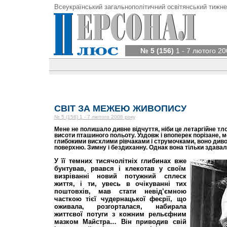
Всеукраїнський загальнополітичний освітянський тижне
№ 5 (156)
1 - 7 лютого 20
СВІТ ЗА МЕЖЕЮ ЖИВОПИСУ
№ 5 (156) 1 - 7 лютого 2006 року
Мене не полишало дивне відчуття, ніби це летаргійне тл
висоти пташиного польоту. Уздовж і впоперек порізане,
глибокими висхлими рівчаками і струмочками, воно див
поверхню. Зимну і бездиханну. Однак вона тільки здавал
У її темних тисячолітніх глибинах вже
бунтував, рвався і клекотав у своїм
визріванні новий потужний сплеск
життя, і ти, увесь в очікуванні тих
поштовхів, мав стати невід’ємною
часткою тієї чудернацької феєрії, що
оживала, розгорталася, набирала
життєвої потуги з кожним рельєфним
мазком Майстра… Він приводив свій