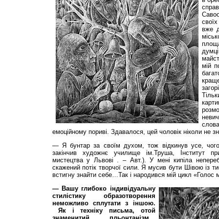
спра
Саво
своїх
вже д
місь
площ
дум
майст
мій п
багат
краще
загор
Тіль
карти
розм
невич
слов
емоційному пориві. Здавалося, цей чоловік ніколи не з
— Я бунтар за своїм духом, тож відкинув усе, чог
закінчив художнє училище ім.Труша, Інститут пр
мистецтва у Львові . – Авт.). У мені кипіла непере
скажений потік творчої сили. Я мусив бути Шівою із т
встигну знайти себе…Так і народився мій цикл «Голос м
— Вашу глибоко індивідуальну
стилістику образотворення
неможливо сплутати з іншою.
Як і техніку письма, отой
знаменитий пльонтанізм…