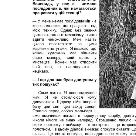
Вочевидь, у вас є чимало
послідовників, які намагаються
працювати у цій техніці?
— У мене немає послідовників - є
копіювальники, які працюють під
мою техніку. Однак без знання
цього складного механізму нічого
вдіяти неможливо. Мені навіть
цікаво спостерігати за цими
марними потугами. Я вважаю, що
кожен художник має віднайти
свою манеру, свій шлях у
мистецтві. Кожен має створити
свій світ, а наслідувати –
нецікаво.
— І що для вас було двигуном у
тих пошуках?
— Саме життя. Я насолоджуюся
ним. Я не стомлююся йому
дивуватися. Щоразу ніби вперше
бачу цей світ, цей захід сонця.
Ставлю перед собою мольберт і,
вже вмочивши пензля в першу-ліпшу фарбу, довго-
ніколи нічого не знаю наперед. Страшенно люблю імп
окрім портрету і пейзажу – ті конкретні – це імпров
полотном, і в цьому діалозі виникає спокуса сказати що
сказав. Це свята спокуса, що надає сенс моєму житт