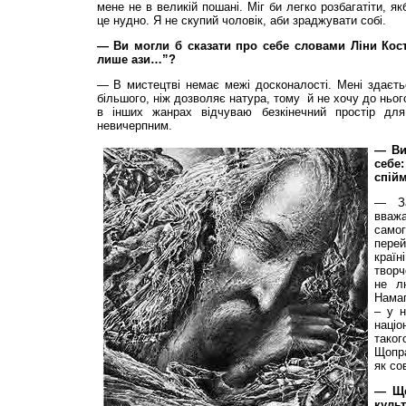
мене не в великій пошані. Міг би легко розбагатіти, я
це нудно. Я не скупий чоловік, аби зраджувати собі.
— Ви могли б сказати про себе словами Ліни Кост
лише ази…”?
— В мистецтві немає межі досконалості. Мені здаєть
більшого, ніж дозволяє натура, тому й не хочу до ньог
в інших жанрах відчуваю безкінечний простір дл
невичерпним.
— Ви
себе
спій
— За
вважа
сам
пере
країн
творч
не лю
Намаг
– у н
націо
тако
Щопра
як сов
— Що
культ