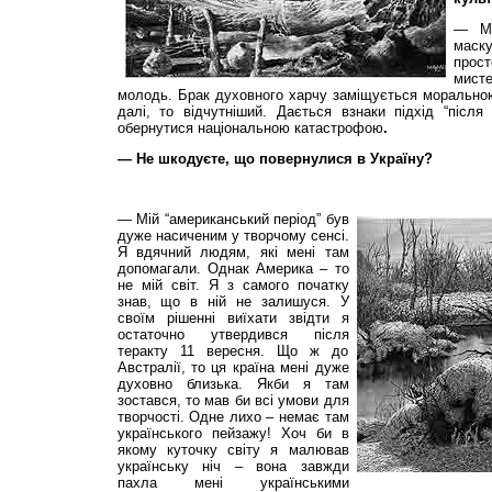
— Ме
маску
прос
мисте
молодь. Брак духовного харчу заміщується моральною
далі, то відчутніший. Дається взнаки підхід “післ
обернутися національною катастрофою
.
— Не шкодуєте, що повернулися в Україну?
— Мій “американський період” був
дуже насиченим у творчому сенсі.
Я вдячний людям, які мені там
допомагали. Однак Америка – то
не мій світ. Я з самого початку
знав, що в ній не залишуся. У
своїм рішенні виїхати звідти я
остаточно утвердився після
теракту 11 вересня. Що ж до
Австралії, то ця країна мені дуже
духовно близька. Якби я там
зостався, то мав би всі умови для
творчості. Одне лихо – немає там
українського пейзажу! Хоч би в
якому куточку світу я малював
українську ніч – вона завжди
пахла мені українськими