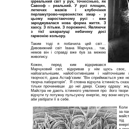
ірреальний світ у рух, точнісінько, як
Савооф – реальний. У русі площин,
летючих мазків і клубочіння
перламутрово-червонястих хмар - у
цьому наростаючому русі - вже
зароджувалася нова форма життя. З
хаосу. З пітьми. З порожнечі. Являючи
з тієї шкаралущі небачену досі
гармонію кольору.
Таким тоді я побачила цей світ…
Дивовижний світ Івана Марчука… так,
немов він і справді вже був за межею
живопису.
Кожен, перед ким відкривався
Марчуковий світ, відкривав у нім щось своє, 
найзагальнішим, найоб’єктивнішим і найточнішим
творчості, дана Астаф’євим: “Він сприймається уже не
творча лабораторія”. Я сповна відчула істинність сказ
тільки прочинивши до неї двері. Скажу одразу: жод
Майстра не дають істинного уявлення про його твори -
відчути ту потужну пульсуючу енергію, яку вони несуть
аби увібрати її в себе.
Коли 
за па
майст
під 
енерг
в оре