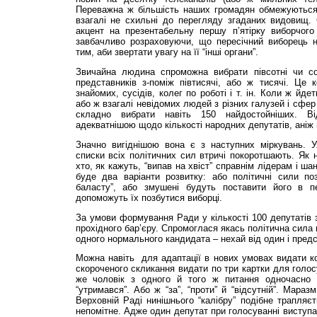
Переважна ж більшість наших громадян обмежуються
взагалі не схильні до перегляду згаданих видовищ.
акцент на презентабельну першу п’ятірку виборчого 
завбачливо розраховуючи, що пересічний виборець 
тим, аби звертати увагу на її “інші органи”.
Звичайна людина спроможна вибрати півсотні чи с
представників з-поміж півтисячі, або ж тисячі. Це 
знайомих, сусідів, колег по роботі і т. ін. Коли ж йд
або ж взагалі невідомих людей з різних галузей і сфер д
складно вибрати навіть 150 найдостойніших. В
адекватнішою щодо кількості народних депутатів, аніж н
Значно вигіднішою вона є з наступних міркувань. У
списки всіх політичних сил втричі покоротшають. Як 
хто, як кажуть, “випав на хвіст” справнім лідерам і ш
буде два варіанти розвитку: або політичні сили поз
баласту”, або змушені будуть поставити його в п
допоможуть їх позбутися виборці.
За умови формування Ради у кількості 100 депутатів 
прохідного бар’єру. Спромоглася якась політична сила 
одного нормального кандидата – нехай від один і предс
Можна навіть для адаптації в нових умовах видати к
скороченого скликання видати по три картки для голосу
же чоловік з одного й того ж питання одночасно п
“утримався”. Або ж “за”, “проти” й “відсутній”. Мара
Верховній Раді нинішнього “калібру” подібне трапля
непомітне. Адже один депутат при голосуванні виступа