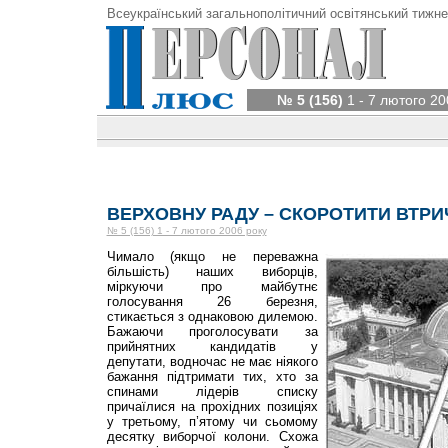
Всеукраїнський загальнополітичний освітянський тижне
№ 5 (156)
1 - 7 лютого 20
ВЕРХОВНУ РАДУ – СКОРОТИТИ ВТРИЧ
№ 5 (156) 1 - 7 лютого 2006 року
Чимало (якщо не переважна
більшість) наших виборців,
міркуючи про майбутнє
голосування 26 березня,
стикається з однаковою дилемою.
Бажаючи проголосувати за
прийнятних кандидатів у
депутати, водночас не має ніякого
бажання підтримати тих, хто за
спинами лідерів списку
причаїлися на прохідних позиціях
у третьому, п’ятому чи сьомому
десятку виборчої колони. Схожа