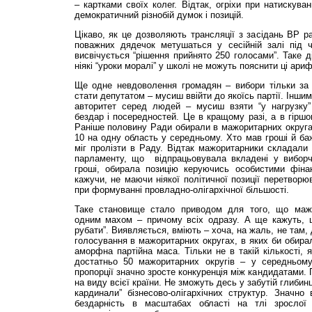
– картками своїх колег. Відтак, огріхи при натискува
демократичний різнобій думок і позицій.
Цікаво, як це дозволяють трансляції з засідань ВР ра
поважних дядечок метушаться у сесійній залі під 
висвічується “рішення прийнято 250 голосами”. Таке д
ніякі “уроки моралі” у школі не можуть пояснити ці ари
Ще одне невдоволення громадян – вибори тільки за
стати депутатом – мусиш ввійти до якоїсь партії. Інши
авторитет серед людей – мусиш взяти “у нагрузку” к
бездар і посередностей. Це в кращому разі, а в гіршом
Раніше половину Ради обирали в мажоритарних округа
10 на одну область у середньому. Хто мав гроші й ба
міг пролізти в Раду. Відтак мажоритарники складали
парламенту, що відпрацьовувала вкладені у виборч
гроші, обирала позицію керуючись особистими фіна
кажучи, не маючи ніякої політичної позиції перетворю
при формуванні провладно-олігархічної більшості.
Таке становище стало приводом для того, що мажо
одним махом – причому всіх одразу. А ще кажуть, 
рубати”. Виявляється, вміють – хоча, на жаль, не там,
голосування в мажоритарних округах, в яких би обирал
аморфна партійна маса. Тільки не в такій кількості, 
достатньо 50 мажоритарних округів – у середньому
пропорції значно зросте конкуренція між кандидатами. 
на виду всієї країни. Не зможуть десь у забутій глибинц
кардинали” бізнесово-олігархічних структур. Значно
бездарність в масштабах області на тлі зрослої