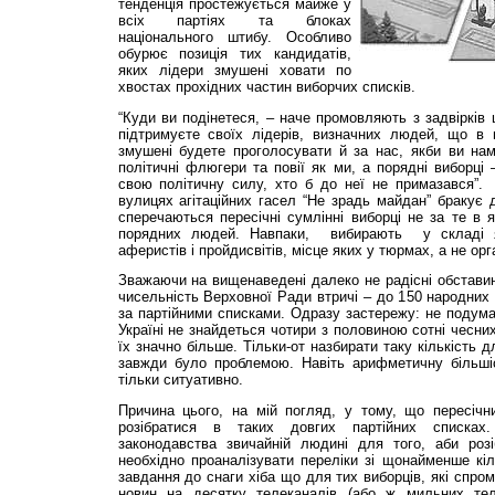
тенденція простежується майже у
всіх партіях та блоках
національного штибу. Особливо
обурює позиція тих кандидатів,
яких лідери змушені ховати по
хвостах прохідних частин виборчих списків.
“Куди ви подінетеся, – наче промовляють з задвірків 
підтримуєте своїх лідерів, визначних людей, що в 
змушені будете проголосувати й за нас, якби ви нам
політичні флюгери та повії як ми, а порядні виборці
свою політичну силу, хто б до неї не примазався”.
вулицях агітаційних гасел “Не зрадь майдан” бракує д
сперечаються пересічні сумлінні виборці не за те в 
порядних людей. Навпаки, вибирають у складі я
аферистів і пройдисвітів, місце яких у тюрмах, а не ор
Зважаючи на вищенаведені далеко не радісні обставин
чисельність Верховної Ради втричі – до 150 народних 
за партійними списками. Одразу застережу: не подума
Україні не знайдеться чотири з половиною сотні чесних
їх значно більше. Тільки-от назбирати таку кількість 
завжди було проблемою. Навіть арифметичну більшіс
тільки ситуативно.
Причина цього, на мій погляд, у тому, що пересіч
розібратися в таких довгих партійних списках
законодавства звичайній людині для того, аби розі
необхідно проаналізувати переліки зі щонайменше кі
завдання до снаги хіба що для тих виборців, які спро
новин на десятку телеканалів (або ж мильних телес