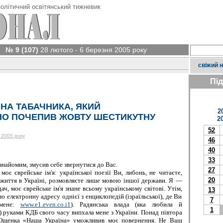
олітичний освітянський тижневик
№ 9 (107)
28 лютого - 6 березня 2005 року
свіжий 
Пі
НА ТАБАЧНИКА, ЯКИЙ
2
О ПОЧЕПИВ ЖОВТУ ШЕСТИКУТНУ
2
52
 2005 року
46
40
33
найомим, змусив себе звернутися до Вас.
27
єврейське ім'я: української поезії Ви, либонь, не читаєте,
20
життя в Україні, розмовляєте лише мовою іншої держави. Я —
ач, моє єврейське ім'я знане всьому українському світові. Утім,
13
 електронну адресу однієї з енциклопедій (ізраїльської), де Ви
7
 мене:
www.e1.even.co.i1
). Радянська влада (яка любила й
1
 руками КДБ свого часу випхала мене з України. Понад півтора
Ющенка «Наша Україна» уможливив моє повернення. Не Ваш