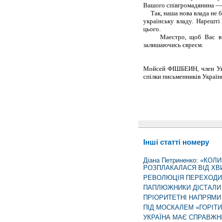
Вашого співгромадянина — 
Так, наша нова влада не бе
українську владу. Нарешті
цього.
Маестро, щоб Вас вважа
залишаючись євреєм.
Мойсей ФІШБЕИН, член Укр
спілки письменників України
Інші статті номеру
Діана Петриненко: «КОЛ
РОЗПЛАКАЛАСЯ ВІД ХВ
РЕВОЛЮЦІЯ ПЕРЕХОДИ
ПАПЛЮЖНИКИ ДІСТАЛИ
ПРІОРИТЕТНІ НАПРЯМИ 
ПІД МОСКАЛЕМ «ГОРІТ
УКРАЇНА МАЄ СПРАВЖНІ