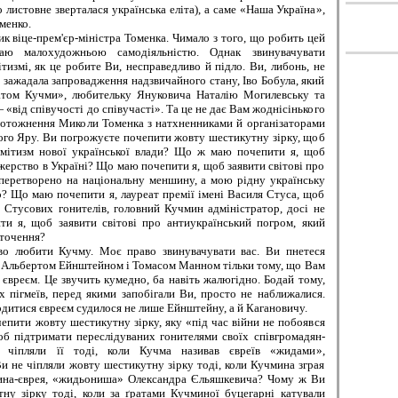
 листовне зверталася українська еліта), а саме «Наша Україна»,
менко.
віце-прем'єр-міністра Томенка. Чимало з того, що робить цей
важаю малохудожньою самодіяльністю. Однак звинувачувати
измі, як це робите Ви, несправедливо й підло. Ви, либонь, не
а зажадала запровадження надзвичайного стану, Іво Бобула, який
атом Кучми», любительку Януковича Наталію Могилевську та
«від співучості до співучасті». Та це не дає Вам жоднісінького
ототожнення Миколи Томенка з натхненниками й організаторами
ого Яру. Ви погрожуєте почепити жовту шестикутну зірку, щоб
семітизм нової української влади? Що ж маю почепити я, щоб
ожерство в Україні? Що маю почепити я, щоб заявити світові про
і перетворено на національну меншину, а мою рідну українську
о? Що маю почепити я, лауреат премії імені Василя Стуса, щоб
з Стусових гонителів, головний Кучмин адміністратор, досі не
и я, щоб заявити світові про антиукраїнський погром, який
оточення?
бити Кучму. Моє право звинувачувати вас. Ви пнетеся
 з Альбертом Ейнштейном і Томасом Манном тільки тому, що Вам
євреєм. Це звучить кумедно, ба навіть жалюгідно. Бодай тому,
х пігмеїв, перед якими запобігали Ви, просто не наближалися.
одитися євреєм судилося не лише Ейнштейну, а й Кагановичу.
ити жовту шестикутну зірку, яку «під час війни не побоявся
щоб підтримати переслідуваних гонителями своїх співгромадян-
чіпляли її тоді, коли Кучма називав євреїв «жидами»,
не чіпляли жовту шестикутну зірку тоді, коли Кучмина зграя
ина-єврея, «жидьониша» Олександра Єльяшкевича? Чому ж Ви
ну зірку тоді, коли за ґратами Кучминої буцегарні катували