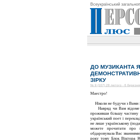
Всеукраїнський загальноп
ДО МУЗИКАНТА Я
ДЕМОНСТРАТИВН
ЗІРКУ
№ 9 (107) 28 лютого - 6 березня
Маестро!
Ніколи не будучи з Вами з
Навряд чи Вам відоме моє 
проживши більшу частину 
український поет і переклад
не лише українському (подаю
можете прочитати про
обдаровувала Вас званнями)
року тому Блок Віктора 