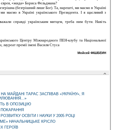
єврея, «жида» Бориса Фельдмана?
згрішна (безгрішний лише Бог). Та, нарешті, ми маємо в Україні
 ми маємо в Україні українського Президента. І я щасливий з
ли справді українським митцем, треба ним бути. Навіть
аїнського Центру Міжнародного ПЕН-клубу та Національної
, лауреат премії імені Василя Стуса
Мойсей ФІШБЕИН
И НА МАЙДАНІ ТАРАС ЗАСПІВАВ «УКРАЇНУ», Я
ИЛЮВАННЯ...»
ТЬ В ОПОЗИЦІЮ
 ПОКАРАННЯ
РОЗВИТКУ ОСВІТИ І НАУКИ У 2005 РОЦІ
ИМЕ» НАЧАЛЬНИЦЬКЕ КРІСЛО
Х ГЕРОЇВ