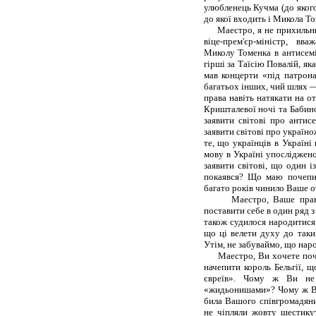
улюбленець Кучма (до якого
до якої входить і Микола То
Маестро, я не прихильник 
віце-прем'єр-міністр, в
Миколу Томенка в антисеміт
гірші за Таїсію Повалій, як
мав концерти «під патрон
багатьох інших, чий шлях — 
права навіть натякати на 
Кришталевої ночі та Бабин
заявити світові про анти
заявити світові про україн
те, що українців в Україн
мову в Україні упосліджен
заявити світові, що один і
покаявся? Що маю почепит
багато років чинило Ваше 
Маестро, Ваше право лю
поставити себе в один ряд
також судилося народитися 
що ці велети духу до таки
Утім, не забуваймо, що нар
Маестро, Ви хочете почеп
начепити король Бельгії, 
євреїв». Чому ж Ви не 
«жидьонишами»? Чому ж Ви 
била Вашого співгромадян
не чіпляли жовту шестикут