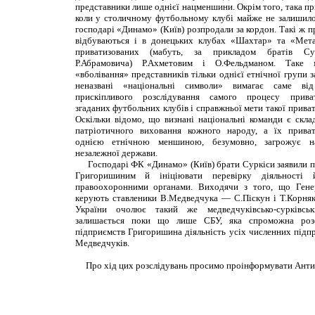
представники лише однієї нацменшини. Окрім того, така при
коли у столичному футбольному клубі майже не залишило
господарі «Динамо» (Київ) розпродали
за кордон. Такі ж п
відбуваються і в донецьких клубах «Шахтар» та «Мета
приватизованих (мабуть, за прикладом братів Сур
Р.Абрамовича) Р.Ахметовим і О.Фельдманом. Таке 
«вболівання» представників тільки однієї етнічної групи з
неназвані «національні символи» вимагає саме в
прискіпливого розслідування самого процесу приват
згаданих футбольних клубів і справжньої мети такої приват
Оскільки відомо, що визнані національні команди є скла
патріотичного виховання кожного народу, а їх приват
однією етнічною меншиною, безумовно, загрожує на
незалежної держави.
Господарі ФК «Динамо» (Київ) брати Суркіси заявили пр
Григоришиним й ініціювати перевірку діяльності 
правоохоронними органами. Виходячи з того, що Гене
керують ставленики В.Медведчука — С.Піскун і Т.Корняк
України очолює такий же медведчуківсько-сурківсь
залишається поки що лише СБУ, яка спроможна розс
підприємств Григоришина діяльність усіх численних підпр
Медведчуків.
Про хід цих розслідувань просимо проінформувати Антин