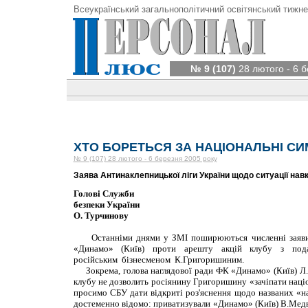
Всеукраїнський загальнополітичний освітянський тижне
№ 9 (107)
28 лютого - 6 б
ХТО БОРЕТЬСЯ ЗА НАЦІОНАЛЬНІ С
№ 9 (107) 28 лютого - 6 березня 2005 року
Заява Антинаклепницької ліги України щодо ситуації нав
Голові Служби
безпеки України
О. Турчинову
Останніми днями у ЗМІ поширюються численні заяви к
«Динамо» (Київ) проти арешту акцій клубу з подач
російським бізнесменом К.Григоришиним.
Зокрема, голова наглядової ради ФК «Динамо» (Київ) Л.
клубу не дозволить росіянину Григоришину «зачіпати націо
просимо СБУ дати відкриті роз'яснення щодо названих «на
достеменно відомо: приватизували «Динамо» (Київ) В.Медве