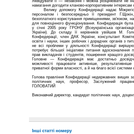
ліквідувати її — незаконні і можна розцінювати не ін
намагання догодити кланово-корпоративним інтересам 
Велику допомогу Конфедерації надає Міжрегіон
персоналом і безпосередньо її президент Г.Щокі
безоплатного користування приміщеннями, зв'язком, на
для повноцінного функціонування. Конфедерація була о
у січні 2005 року ГРОНУ (Всеукраїнська організація
України). До складу її керівників увійшов М. Го
Конфедерації, член ДАК України, консультант Коміт
освіти і науки, інших робочих і дорадчих органів з пит
не всі проблеми у діяльності Конфедерації вирішую
потребує більшої ініціативи питання вдосконалення п
прав викладачів і студентів, поширення кращого досві
Головне — Конфедерація має достатньо досвідчен
можливості працювати активніше, результативніш
приватної форми власності, а й на благо всієї системи о
Голова правління Конфедерації недержавних вищих зак
політичних наук, професор, Заслужений праців
ГОЛОВАТИЙ
Виконавчий директор, кандидат політичних наук, доц
Інші статті номеру