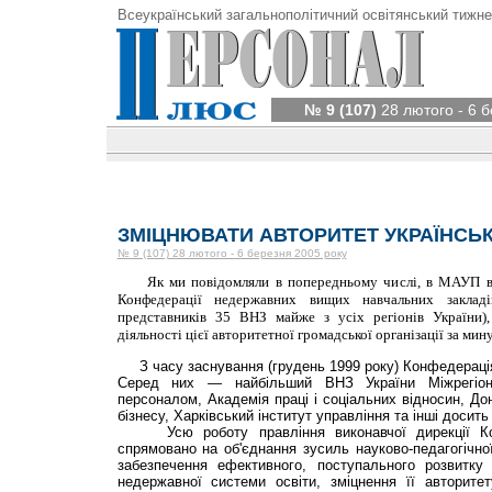
Всеукраїнський загальнополітичний освітянський тижне
№ 9 (107)
28 лютого - 6 б
ЗМІЦНЮВАТИ АВТОРИТЕТ УКРАЇНСЬК
№ 9 (107) 28 лютого - 6 березня 2005 року
Як ми повідомляли в попередньому числі, в МАУП від
Конфедерації недержавних вищих навчальних заклад
представників 35 ВНЗ майже з усіх регіонів України),
діяльності цієї авторитетної громадської організації за мину
З часу заснування (грудень 1999 року) Конфедерація
Серед них — найбільший ВНЗ України Міжрегіон
персоналом, Академія праці і соціальних відносин, До
бізнесу, Харківський інститут управління та інші досить
Усю роботу правління виконавчої дирекції Кон
спрямовано на об'єднання зусиль науково-педагогічно
забезпечення ефективного, поступального розвитку 
недержавної системи освіти, зміцнення її авторит