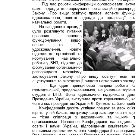
Під час роботи конференцій обговорювали актуаль
саме: підходи до формування організаційно-розпоряд
Закону «Про вищу освіту»; правові аспекти функці
вдосконалення; новітні підходи до організації, с
навчальної роботи.
На засіданнях президії
було розглянуто питання
правових аспектів
функціонування вищої
освіти та їх
удосконалення, новітні
підходи до організації та
нормування навчальної
роботи у ВНЗ, підходи до
формування організаційно-
розпорядчого механізму
застосування Закону «Про вищу освіту», нові пі
ліцензування та акредитації вищого навчального заклад
Ще один принциповий напрям роботи Конф
громадянської, продержавницької, національне зорієнто
студентів ВНЗ. Вона однозначно підтримала дем
Президента України, виступила проти корумпованої, к
чолі з екс-президентом України Л. Кучмою та його приб
Конфедерація досить успішно працює за двох об'єк
вірять, у ній бачать підтримку вищі заклади освіти, що
— тісна співпраця з державними та іншими гр
організаціями. Правління Конфедерації налагодило т
освіти і науки України, відповідними комітетами В
спільними зусиллями членів Конфедерації напрацьова