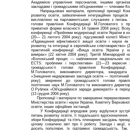
Академією управління персоналом, іншими організ
закладами і громадськими об'єднаннями — членами Ко
Напрацьовані матеріали, пропозиції президії Конф
розвитку освіти, забезпечення інтеграційних процесів
висловлено на парламентських слуханнях з питань в
голови правління Конфедерації М.Головатого з п
приватної форми власності 14 травня 2004 року); Всеу
конференції «Проблеми модернізації освіти України в к
(20— 21 лютого 2004 року); підсумковій колегії Мініст
«Підвищення ефективності вищої освіти і науки як 
розвитку та інтеграції в європейське співтовариство» (
практичній конференції «Вища освіта України у н
вимірах» (22 квітня 2004 року); Третій Міжнародній н
«Болонський процес — наближення національних осв
ECTS: проблеми і перспективи» (21—23 вересня 2
громадськості голови правління Конфедерації,
М.Головатого, виконавчого директора, кандидата
«Знищення недержавних закладів освіти — політичний 
року); зверненні до громадськості голови правл
політичних наук М.Головатого та виконавчого директор
О.Рублюк «Об'єднаймося заради демократії» в період
(13 грудня 2004 року).
Пропозиції і матеріали по завершенні перерахованих 
Міністерства освіти і науки України, Комітету Верховної
освіти, інших офіційних інстанцій.
У Конфедерації впродовж року відбулися зустрічі,
питань розвитку освіти, її подальшого вдосконалення.
збори Конфедерації та п'ять пленарних засідань презид
цілому схвалено звіт про її роботу. Заходи і акції, 
досить популярні, їх підтримує громадськість. Так,