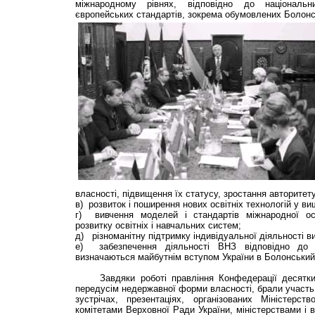
міжнародному рівнях, відповідно до національ
європейських стандартів, зокрема обумовлених Болон
власності, підвищення їх статусу, зростання авторитету
в) розвиток і поширення нових освітніх технологій у ви
г) вивчення моделей і стандартів міжнародної осв
розвитку освітніх і навчальних систем;
д) різноманітну підтримку індивідуальної діяльності в
е) забезпечення діяльності ВНЗ відповідно до к
визначаються майбутнім вступом України в Болонський
Завдяки роботі правління Конфедерації десятки в
передусім недержавної форми власності, брали участь
зустрічах, презентаціях, організованих Міністерст
комітетами Верховної Ради України, міністерствами і 