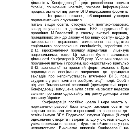
діяльність Конфедерації щодо розроблення нормати
Україні, поширення новітніх, зокрема інформаційни
процесі, активної підтримки ВНЗ недержавної форми вл
Центральні питання, обговорювані упродов
парламентських слуханнях з
питань вищої освіти, стосувалися політико-правових,
засад існування та діяльності ВНЗ недержавної фо
правління М.Головатий у своєму виступі порушив,
принципових змін до Закону «Про вищу освіту» щодо фі
використання державного замовлення на підготов
соціального забезпечення спеціалістів, заробітної 
ВНЗ, вдосконалення порядку акредитації і ліцензу
національними, тощо. Ці питання були і залишаю
діяльності Конфедерації 2005 року. Учасники згаданих
порушення питань і проблем, що недостатньо врегульов
ВНЗ, заснованої на приватній формі власності. Крім
оприлюднено спеціальне звернення до громадсько
закладів про неприпустимість втягнення ВНЗ, праці
студентів у різні політичні розбірки, акції і події. Осо
під час Помаранчевої революції (президентські перего
Конфедерації вимушена була стати на захист недержавн
заявити про свою одностайну підтримку демократични
розвитку України.
Конфедерація постійно брала і бере участь у ро
нормативно-правової бази вищих закладів освіти н
зокрема розіслала листи-пропозиції та звернення до
освіти і науки ВРУ, Податкової служби України (9 стор
однозначно створити і закріпити, що у системі вищої о
усіма формами власності, і будь-яке обмеження у цьом
неприпустимо. Виконавча дирекція Конфедерації на