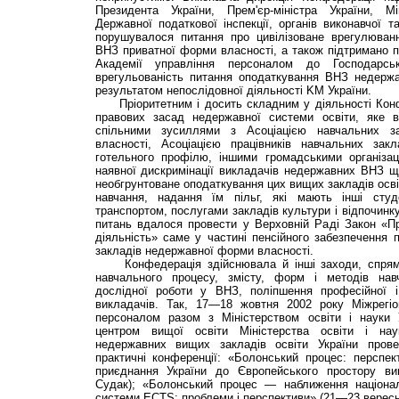
Президента України, Прем'єр-міністра України, Мі
Державної податкової інспекції, органів виконавчої т
порушувалося питання про цивілізоване врегулюван
ВНЗ приватної форми власності, а також підтримано п
Академії управління персоналом до Господарс
врегульованість питання оподаткування ВНЗ недерж
результатом непослідовної діяльності KM України.
Пріоритетним і досить складним у діяльності Конфе
правових засад недержавної системи освіти, яке в
спільними зусиллями з Асоціацією навчальних з
власності, Асоціацією працівників навчальних закл
готельного профілю, іншими громадськими організа
наявної дискримінації викладачів недержавних ВНЗ щ
необгрунтоване оподаткування цих вищих закладів осві
навчання, надання їм пільг, які мають інші студ
транспортом, послугами закладів культури і відпочинк
питань вдалося провести у Верховній Раді Закон «Пр
діяльність» саме у частині пенсійного забезпечення 
закладів недержавної форми власності.
Конфедерація здійснювала й інші заходи, спрямов
навчального процесу, змісту, форм і методів навч
дослідної роботи у ВНЗ, поліпшення професійної і 
викладачів. Так, 17—18 жовтня 2002 року Міжрегіо
персоналом разом з Міністерством освіти і науки 
центром вищої освіти Міністерства освіти і нау
недержавних вищих закладів освіти України прове
практичні конференції: «Болонський процес: перспек
приєднання України до Європейського простору ви
Судак); «Болонський процес — наближення націонал
системи ECTS: проблеми і перспективи» (21—23 вересня