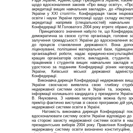
Ради України, Адміністрації Президента України, Кабінет
щодо вдосконалення законів «Про вищу освіту», «Про
акредитації вищих навчальних закладів», до «Націонал
України у XXI столітті». Конфедерація також ініціюв
освіти і науки України пропозиції щодо складу експерт
акредитації напрямів (спеціальностей) навчальних
Конфедерації М.Головатого 2004 року втретє обрано до
Принципового значення набуло те, що Конфедерація
демократична за своєю суттю організація, головне 
залучення громадськості України до вдосконалення всі
до процесів становлення державності. Вона допо
ліцензуванні, поліпшенні матеріальної бази, підвищенн
організаційної роботи, надає юридично-консультаційн
кращих організаторів освіти, викладачів, студентів
працівників і студентів вищих навчальних закладів 
удостоєно за поданням Конфедерації різних нагород 
України, Київської міської державної адміністр
Конфедерації.
Виконавча дирекція Конфедерації недержавних вищих
України своєчасно виявляла свою глибоку стурбо
недержавної системи освіти в Україні та, зокрема,
інформації колишнього кандидата у президенти України,
В. Януковича. З наявних матеріалів можна було зр
прем'єр фактично виступав зі своєю програмою дій ур
недержавної системи освіти в Україні.
Натомість виконавча дирекція Конфедерації покли
вдосконалювати систему освіти України відповідно до 
на сторожі захисту недержавної системи освіти в наші
президентських виборів 2004 року. Правління Конфед
недержавну систему освіти визначено конституційне, 