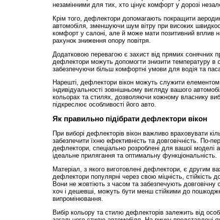
незамінними для тих, хто цінує комфорт у дорозі незал
Крім того, дефлектори допомагають покращити аеродин
автомобіля, зменшуючи шум вітру при високих швидкос
комфорт у салоні, але й може мати позитивний вплив н
рахунок зниження опору повітря.
Додатковою перевагою є захист від прямих сонячних про
дефлектори можуть допомогти знизити температуру в с
забезпечуючи більш комфортні умови для водія та пас
Нарешті, дефлектори вікон можуть служити елементом
індивідуальності зовнішньому вигляду вашого автомобіл
кольорах та стилях, дозволяючи кожному власнику виб
підкреслює особливості його авто.
Як правильно підібрати дефлектори вікон
При виборі дефлекторів вікон важливо враховувати кіл
забезпечити їхню ефективність та довговічність. По-пе
дефлектори, спеціально розроблені для вашої моделі а
ідеальне прилягання та оптимальну функціональність.
Матеріал, з якого виготовлені дефлектори, є другим в
дефлектори популярні через свою міцність, стійкість д
Вони не жовтіють з часом та забезпечують довговічну 
хоч і дешевші, можуть бути менш стійкими до пошкодж
випромінювання.
Вибір кольору та стилю дефлекторів залежить від особ
загального стилю автомобіля. На ринку представлені як 