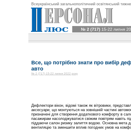
Всеукраїнський загальнополітичний освітянський тижне
№ 2 (717)
15-22 липня 20
Все, що потрібно знати про вибір деф
авто
№ 2 (717) 15-22 липня 2022 року
Дефлектори вікон, відомі також як вітровики, предста
аксесуари, що монтуються на зовнішній частині автомоб
призначені для створення додаткового комфорту в сал
пасажирам насолоджуватися свіжим повітрям навіть під
піддаючи салон ризику залиття водою. Основна мета д
вентиляцію та зменшити вплив погодних умов на комфор