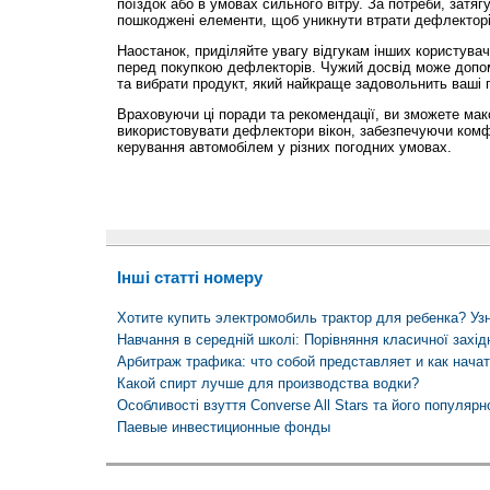
поїздок або в умовах сильного вітру. За потреби, затягу
пошкоджені елементи, щоб уникнути втрати дефлекторів
Наостанок, приділяйте увагу відгукам інших користувач
перед покупкою дефлекторів. Чужий досвід може допо
та вибрати продукт, який найкраще задовольнить ваші п
Враховуючи ці поради та рекомендації, ви зможете ма
використовувати дефлектори вікон, забезпечуючи комфо
керування автомобілем у різних погодних умовах.
Інші статті номеру
Хотите купить электромобиль трактор для ребенка? Узн
Навчання в середній школі: Порівняння класичної захід
Арбитраж трафика: что собой представляет и как начат
Какой спирт лучше для производства водки?
Особливості взуття Сonverse All Stars та його популярн
Паевые инвестиционные фонды