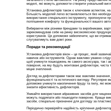
моделі, які можуть допомогти створити унікальний вигл
Установка дефлекторів також є ключовим аспектом, на 
Більшість моделей легко встановлюються без необхідн
використання спеціального інструменту, пропонуючи пр
поліпшення комфорту та функціональності вашого авто
Вибираючи між різними брендами та виробниками, варто
зарекомендував себе на ринку високоякісною продукці
користувачів. Це допоможе забезпечити, що ви отримає
слугуватимуть вам довгі роки.
Поради та рекомендації
Установка дефлекторів вікон – це процес, який зазвича
навичок або інструментів. Однак важливо уважно сліду
щоб уникнути пошкоджень як самого аксесуара, так і а
поверхня, на яку будуть монтовані дефлектори, чиста 
міцне зчеплення.
Догляд за дефлекторами також має важливе значення 
функціональності та естетичного вигляду. Регулярне м
допоможе уникнути накопичення бруду та пилу, які мо
знизити ефективність дефлекторів.
Уникайте використання абразивних засобів для чищення
можуть подряпати або пошкодити поверхню. Краще вико
засоби, спеціально призначені для догляду за пластик
Періодично перевіряйте надійність кріплення дефлектор