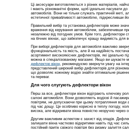
Ці аксесуари виготовляються з різних матеріалів, найч
і мають різноманітні форми, щоб ідеально пасувати до
автомобілів. Вони не тільки служать практичній меті, 
естетичної привабливості автомобілю, підкресливши йог
Правильний вибір та установка дефлекторів може знач
враження від керування автомобілем, забезпечивши при
незалежно від погодних умов. Крім того, дефлектори 
на бічних вікнах, що забезпечує кращу видимість для во
При виборі дефлекторів для автомобіля важливо зверн
функціональність та якість, але й на надійність поста
асортимент високоякісних дефлекторів, які ідеально пі
можна в спеціалізованому магазині. Якщо ви шукаєте 
дефлектор вікон
, рекомендуємо звернути увагу на інте
представлений широкий вибір дефлекторів для різнома
що дозволяє кожному водію знайти оптимальне рішення
та переваг.
Для чого слугують дефлектори вікон
Перш за все, дефлектори вікон відіграють ключову роль
салоні автомобіля. Вони дозволяють водієві й пасажи
повітрям, не допускаючи при цьому потрапляння води 
під час дощу. Це особливо корисно в теплу погоду, коли
висока, але відкривати вікна повністю незручно через о
Другим важливим аспектом є захист від опадів. Дефле
залишати вікна частково відкритими навіть під час си
постійний притік свіжого повітря без ризику залиття са