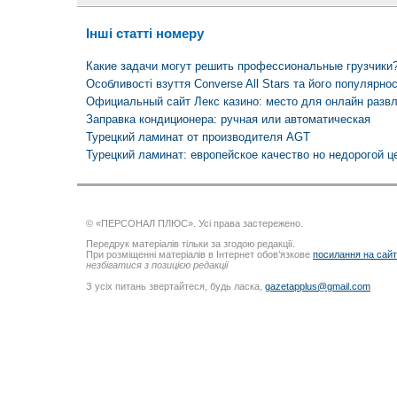
Інші статті номеру
Какие задачи могут решить профессиональные грузчики
Особливості взуття Сonverse All Stars та його популярнос
Официальный сайт Лекс казино: место для онлайн развл
Заправка кондиционера: ручная или автоматическая
Турецкий ламинат от производителя AGT
Турецкий ламинат: европейское качество но недорогой ц
© «ПЕРСОНАЛ ПЛЮС». Усі права застережено.
Передрук матеріалів тільки за згодою редакції.
При розміщенні матеріалів в Інтернет обов’язкове
посилання на сай
незбігатися з позицією редакції
З усіх питань звертайтеся, будь ласка,
gazetapplus@gmail.com