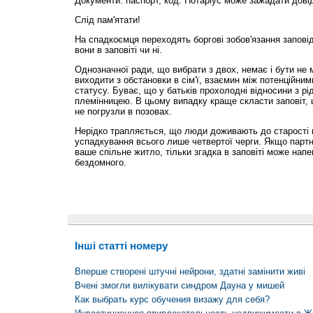
Документи: паспорт, код. Нотаріус може зажадати довід
Слід пам'ятати!
На спадкоємця переходять боргові зобов'язання заповід
вони в заповіті чи ні.
Однозначної ради, що вибрати з двох, немає і бути не 
виходити з обстановки в сім'ї, взаємин між потенційни
статусу. Буває, що у батьків прохолодні відносини з рід
племінницею. В цьому випадку краще скласти заповіт, 
не погрузли в позовах.
Нерідко трапляється, що люди доживають до старості 
успадкування всього лише четвертої черги. Якщо партн
ваше спільне житло, тільки згадка в заповіті може напе
бездомного.
Інші статті номеру
Вперше створені штучні нейрони, здатні замінити живі
Вчені змогли вилікувати синдром Дауна у мишей
Как выбрать курс обучения визажу для себя?