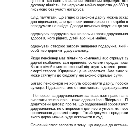
цінності. Так навіть звичайний плюшевий ведмедик, як
духовну цінність. На нерухоме майно вартістю до 850 
письмово без участі нотаріуса.
Слід пам'ятати, що згідно із законом дарчу можна оскар
дня підписання, але для позитивного рішення потрібні п
передумати не вийде. Доводи позивача беруться до ува
одержувач подарунка вчинив злочин проти дарувальника
здоров'я, його рідних, дітей або інше майно,
одержувач створює загрозу знищення подарунка, який є
особливо дорогим дарувальнику.
Якщо пенсіонер має пільги по комуналці або отримує 
дарчої позбавляється привілеїв, оскільки передає прав
багато сімей з метою економії відтягують момент реєст
смерті старого. Юридично це не карається. Але якщо х
може стягнути до бюджету незаконно отримані суми.
Багато пенсіонерів не хочуть оформляти дарчу, побою
вулицю. Підстави є, але є і можливість підстрахуватис
- По-перше, за дарувальником залишається право на п
виселяти пенсіонерів, - каже адвокат Іван Ліберман. -
додатковий договір про те, що обдарований зобов'язує
дарувальника, не створювати для нього умови, які пе
проживанню до самої смерті. Такий документ продовжит
якого дарчу можна буде оскаржити в суді.
Основний плюс заповіту в тому, що людина до останн