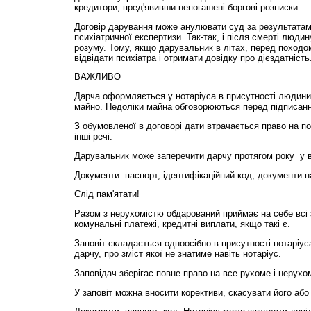
кредитори, пред'явивши непогашені боргові розписки.
Договір дарування може анулювати суд за результатам
психіатричної експертизи. Так-так, і після смерті люди
розуму. Тому, якщо дарувальник в літах, перед походо
відвідати психіатра і отримати довідку про дієздатність
ВАЖЛИВО
Дарча оформляється у нотаріуса в присутності людини,
майно. Недоліки майна обговорюються перед підписан
З обумовленої в договорі дати втрачається право на п
інші речі.
Дарувальник може заперечити дарчу протягом року у в
Документи: паспорт, ідентифікаційний код, документи н
Слід пам'ятати!
Разом з нерухомістю обдарований приймає на себе всі з
комунальні платежі, кредитні виплати, якщо такі є.
Заповіт складається одноосібно в присутності нотаріу
дарчу, про зміст якої не знатиме навіть нотаріус.
Заповідач зберігає повне право на все рухоме і нерухо
У заповіт можна вносити корективи, скасувати його або