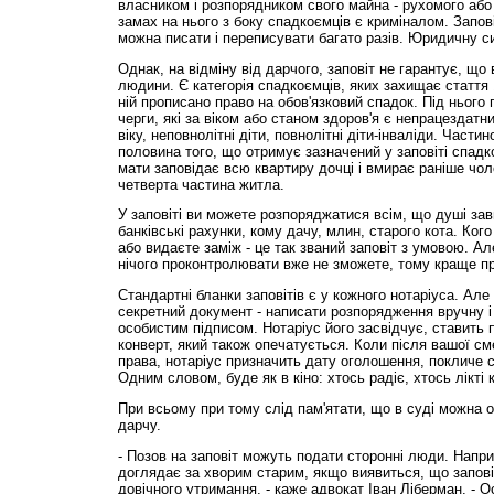
власником і розпорядником свого майна - рухомого або
замах на нього з боку спадкоємців є криміналом. Запові
можна писати і переписувати багато разів. Юридичну с
Однак, на відміну від дарчого, заповіт не гарантує, що
людини. Є категорія спадкоємців, яких захищає стаття 
ній прописано право на обов'язковий спадок. Під нього
черги, які за віком або станом здоров'я є непрацездатни
віку, неповнолітні діти, повнолітні діти-інваліди. Част
половина того, що отримує зазначений у заповіті спад
мати заповідає всю квартиру дочці і вмирає раніше чол
четверта частина житла.
У заповіті ви можете розпоряджатися всім, що душі зав
банківські рахунки, кому дачу, млин, старого кота. Ког
або видаєте заміж - це так званий заповіт з умовою. Ал
нічого проконтролювати вже не зможете, тому краще пр
Стандартні бланки заповітів є у кожного нотаріуса. Ал
секретний документ - написати розпорядження вручну і 
особистим підписом. Нотаріус його засвідчує, ставить п
конверт, який також опечатується. Коли після вашої см
права, нотаріус призначить дату оголошення, покличе св
Одним словом, буде як в кіно: хтось радіє, хтось лікті 
При всьому при тому слід пам'ятати, що в суді можна ос
дарчу.
- Позов на заповіт можуть подати сторонні люди. Напр
доглядає за хворим старим, якщо виявиться, що запові
довічного утримання, - каже адвокат Іван Ліберман. - 