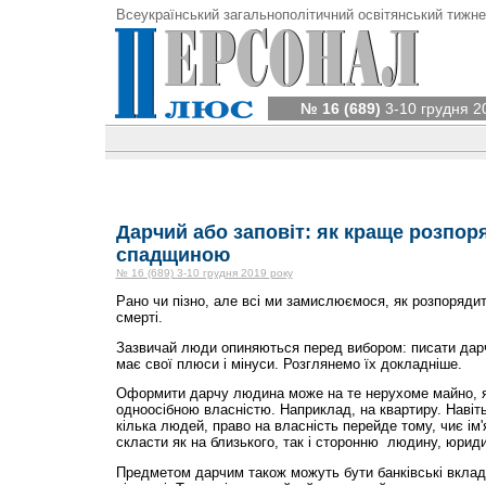
Всеукраїнський загальнополітичний освітянський тижне
№ 16 (689)
3-10 грудня 2
Дарчий або заповіт: як краще розпо
спадщиною
№ 16 (689) 3-10 грудня 2019 року
Рано чи пізно, але всі ми замислюємося, як розпоряди
смерті.
Зазвичай люди опиняються перед вибором: писати дарч
має свої плюси і мінуси. Розглянемо їх докладніше.
Оформити дарчу людина може на те нерухоме майно, я
одноосібною власністю. Наприклад, на квартиру. Навіт
кілька людей, право на власність перейде тому, чиє ім
скласти як на близького, так і сторонню людину, юрид
Предметом дарчим також можуть бути банківські вклади