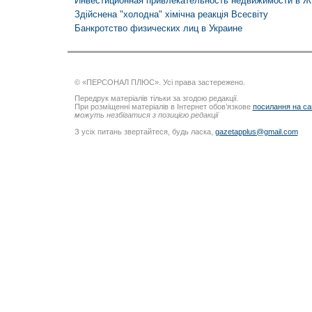
Инвестиционная привлекательность недвижимости в 
Здійснена "холодна" хімічна реакція Всесвіту
Банкротство физических лиц в Украине
© «ПЕРСОНАЛ ПЛЮС». Усі права застережено.
Передрук матеріалів тільки за згодою редакції.
При розміщенні матеріалів в Інтернет обов’язкове
посилання на са
можуть незбігатися з позицією редакції
З усіх питань звертайтеся, будь ласка,
gazetapplus@gmail.com