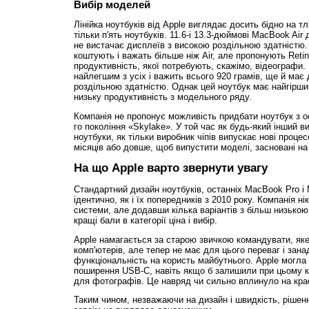
Вибір моделей
Лінійка ноутбуків від Apple виглядає досить бідно на т
тільки п'ять ноутбуків. 11.6-і 13.3-дюймові MacBook Air 
не вистачає дисплеїв з високою роздільною здатністю.
коштують і важать більше ніж Air, але пропонують Retin
продуктивність, якої потребують, скажімо, відеографи
найлегшим з усіх і важить всього 920 грамів, ще й має
роздільною здатністю. Однак цей ноутбук має найгірший
низьку продуктивність з модельного ряду.
Компанія не пропонує можливість придбати ноутбук з ос
го покоління «Skylake». У той час як будь-який інший 
ноутбуки, як тільки виробник чіпів випускає нові процес
місяців або довше, щоб випустити моделі, засновані на
На що Apple варто звернути увагу
Стандартний дизайн ноутбуків, останніх MacBook Pro і
ідентично, як і їх попередників з 2010 року. Компанія н
системи, але додавши кілька варіантів з більш низькою
кращі бали в категорії ціна і вибір.
Apple намагається за старою звичкою командувати, як
комп'ютерів, але тепер не має для цього переваг і зана
функціональність на користь майбутнього. Apple могла 
поширення USB-C, навіть якщо б залишили при цьому к
для фотографів. Це навряд чи сильно вплинуло на кра
Таким чином, незважаючи на дизайн і швидкість, рішен