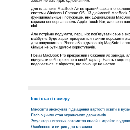
зовсім не виглядає однозначним.
Для власників MacBook Air це кращий варіант оновлення
системи Windows і Chrome OS. 13-дюймовий MacBook P
функціональніше і потужніше, ніж 12-дюймовий MacBook
корисна сенсорна панель Apple Touch Bar, але вона на
ціні.
Але потрібно подумати, перш ніж пов'язувати себе з е
майбутнє буде характеризуватися такими ворожими ріш
для навушників з iPhone або відмова від MagSafe і сло
більше не бути другом користувачів.
Новий MacBook Pro прекрасний і бажаний як завжди, а
відчувати себе трохи не в своїй тарілці. Навіть якщо ве
подобається, є відчуття, що воно ще не настав.
Інші статті номеру
Міносвіти анонсував підвищення вартості освіти в вуза
Fitch оцінило стан українських держбанків
Эмуляторы игровых автоматов онлайн: играйте в удов
Особенности витрин для магазина