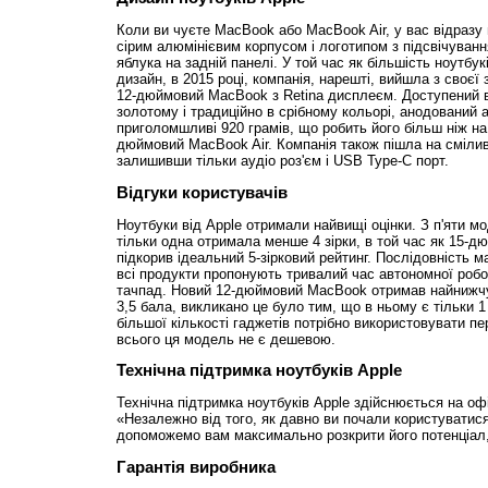
Коли ви чуєте MacBook або MacBook Air, у вас відразу в
сірим алюмінієвим корпусом і логотипом з підсвічуван
яблука на задній панелі. У той час як більшість ноутбук
дизайн, в 2015 році, компанія, нарешті, вийшла з своєї
12-дюймовий MacBook з Retina дисплеєм. Доступений в
золотому і традиційно в срібному кольорі, анодований 
приголомшливі 920 грамів, що робить його більш ніж на 
дюймовий MacBook Air. Компанія також пішла на сміливи
залишивши тільки аудіо роз'єм і USB Type-C порт.
Відгуки користувачів
Ноутбуки від Apple отримали найвищі оцінки. З п'яти мо
тільки одна отримала менше 4 зірки, в той час як 15-
підкорив ідеальний 5-зірковий рейтинг. Послідовність м
всі продукти пропонують тривалий час автономної робот
тачпад. Новий 12-дюймовий MacBook отримав найнижчу
3,5 бала, викликано це було тим, що в ньому є тільки 
більшої кількості гаджетів потрібно використовувати п
всього ця модель не є дешевою.
Технічна підтримка ноутбуків Apple
Технічна підтримка ноутбуків Apple здійснюється на оф
«Незалежно від того, як давно ви почали користуватис
допоможемо вам максимально розкрити його потенціал, 
Гарантія виробника