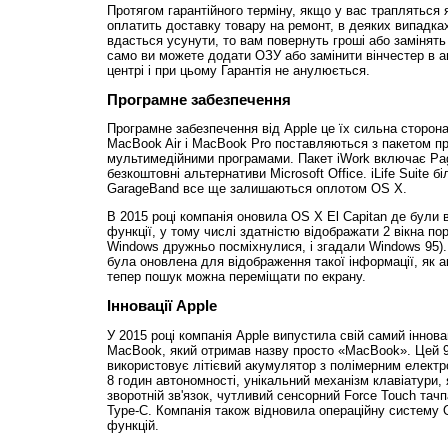
Протягом гарантійного терміну, якщо у вас трапляться 
оплатить доставку товару на ремонт, в деяких випадка
вдасться усунути, то вам повернуть гроші або замінять
само ви можете додати ОЗУ або замінити вінчестер в 
центрі і при цьому Гарантія не анулюється.
Програмне забезпечення
Програмне забезпечення від Apple це їх сильна сторо
MacBook Air і MacBook Pro поставляються з пакетом пр
мультимедійними програмами. Пакет iWork включає Pa
безкоштовні альтернативи Microsoft Office. iLife Suite 
GarageBand все ще залишаються оплотом OS X.
В 2015 році компанія оновила OS X El Capitan де були в
функції, у тому числі здатністю відображати 2 вікна пор
Windows дружньо посміхнулися, і згадали Windows 95). 
була оновлена для відображення такої інформації, як ак
тепер пошук можна переміщати по екрану.
Інновації Apple
У 2015 році компанія Apple випустила свій самий іннов
MacBook, який отримав назву просто «MacBook». Цей 9
використовує літієвий акумулятор з полімерним електр
8 годин автономності, унікальний механізм клавіатури,
зворотній зв'язок, чутливий сенсорний Force Touch тач
Type-C. Компанія також відновила операційну систему 
функцій.