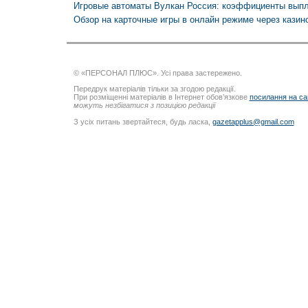
Игровые автоматы Вулкан Россия: коэффициенты выпл
Обзор на карточные игры в онлайн режиме через казин
© «ПЕРСОНАЛ ПЛЮС». Усі права застережено.
Передрук матеріалів тільки за згодою редакції.
При розміщенні матеріалів в Інтернет обов’язкове
посилання на са
можуть незбігатися з позицією редакції
З усіх питань звертайтеся, будь ласка,
gazetapplus@gmail.com