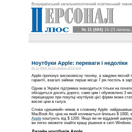
Всеукраїнський загальнополітичний освітянський тижне
№ 11 (684)
16-23 липень 
Ноутбуки Apple: переваги і недоліки
№ 11 (684) 16-23 липень 2019 року
Apple пропонує високоякісну техніку, а завдяки якісній т
гарантії, взагалі займає перше місце 7 рік поспіль в за
Однак в Україні підтримка знаходиться тільки на початк
обходиться досить дорого, саме цим і обумовлено 3 мі
перешкодою при покупці ноутбуків цієї фірми може стат
високі ціни в галузі.
Слова «дешевий» немає в словнику Apple: найдешевш
MacBook Air, ціна на який коливається близько $ 1000, в
Apple
коштують від $ 1200. Якщо ви не відданий шанув
ви легко зможете знайти кращі рішення в світі Windows.
Дизайн ноутбуків Apple