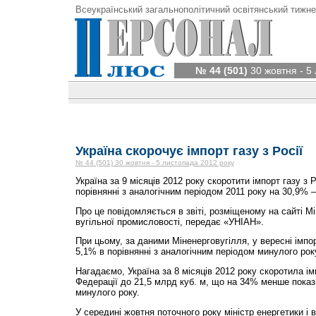
Всеукраїнський загальнополітичний освітянський тижне
№ 44 (501)
30 жовтня - 5
Україна скорочує імпорт газу з Росії
№ 44 (501) 30 жовтня - 5 листопада 2012 року
Україна за 9 місяців 2012 року скоротити імпорт газу з 
порівнянні з аналогічним періодом 2011 року на 30,9% 
Про це повідомляється в звіті, розміщеному на сайті Мі
вугільної промисловості, передає «УНІАН».
При цьому, за даними Міненерговугілля, у вересні імпо
5,1% в порівнянні з аналогічним періодом минулого рок
Нагадаємо, Україна за 8 місяців 2012 року скоротила ім
Федерації до 21,5 млрд куб. м, що на 34% менше показн
минулого року.
У середині жовтня поточного року міністр енергетики і 