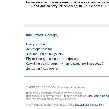
Бойко заявляв про зниження споживання країною російсь
1,8 млрд дол за рахунок переведення майже всіх ТЕЦ н
Інші статті номеру
Конкурс пісні
Держборг зростає
Знайшли сліди вибухівки
Підготовка до основного конфлікту
Служіння суспільству чи корпоративним інтересам?
Депортації хх століття
© «ПЕРСОНАЛ ПЛЮС». Усі права застережено.
Передрук матеріалів тільки за згодою редакції.
При розміщенні матеріалів в Інтернет обов’язкове
посилання на са
можуть незбігатися з позицією редакції
З усіх питань звертайтеся, будь ласка,
gazetapplus@gmail.com