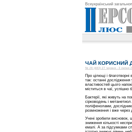
Всеукраїнський загальноп
ЧАЙ КОРИСНИЙ Д
№ 26 (483) 27 червня - 3 липня 
Про цілющі і благотворні 
так: останні дослідження 
властивостей цього напою
міститься в чаї, успішно 
Бактерії, які живуть на по
сірководень і метанетиол.
поліфенолами, дослідники
розмноження і вже через д
Учені зробили висновок, 
зниження кількості неспри
емалі. А за підсумками с
істотно знижує рівень неб