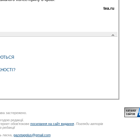
tea.ru
АЮТЬСЯ
НОСТІ?
ва застережено.
годою редакції.
нтернет обов’язкове
посилання на сайт видання
.
Погляди авторів
 редакції
ь ласка,
gazetapplus@gmail.com