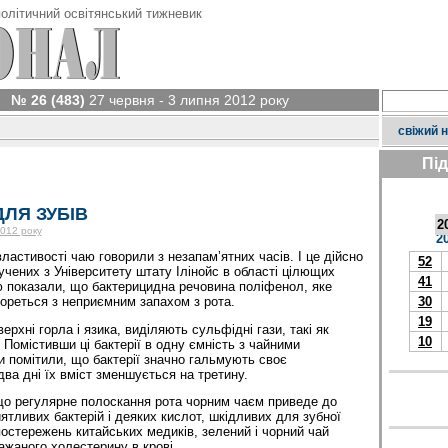
олітичний освітянський тижневик
№ 26 (483)
27 червня - 3 липня 2012 року
свіжий 
Пі
ЛЯ ЗУБІВ
2
2012 року
2
властивості чаю говорили з незапам’ятних часів. І це дійсно
52
учених з Університету штату Ілінойс в області цілющих
41
 показали, що бактерицидна речовина поліфенол, яке
бореться з неприємним запахом з рота.
30
19
верхні горла і язика, виділяють сульфідні гази, такі як
10
 Помістивши ці бактерії в одну ємність з чайними
 помітили, що бактерії значно гальмують своє
ва дні їх вміст зменшується на третину.
що регулярне полоскання рота чорним чаєм приведе до
ятливих бактерій і деяких кислот, шкідливих для зубної
постережень китайських медиків, зелений і чорний чай
ажаного холестерину в крові.