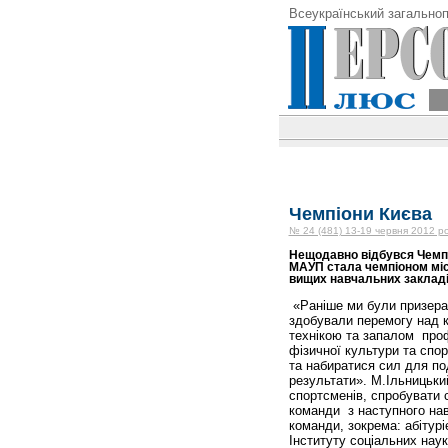
Всеукраїнський загальноп
Чемпіони Києва
№ 24 (481) 13-19 червня 2012 р
Нещодавно відбувся Чемпі
МАУП стала чемпіоном міс
вищих навчальних закладі
«Раніше ми були призерам
здобували перемогу над к
технікою та запалом про
фізичної культури та спо
та набиратися сил для по
результати». М.Іль­ницьки
спортсменів, спробувати 
команди з наступного навч
команди, зокрема: абітурі
Інституту соціальних нау