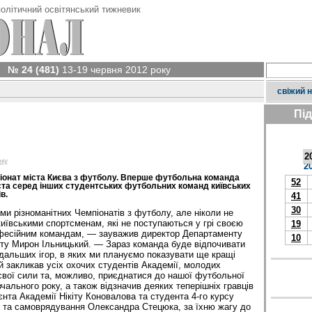
олітичний освітянський тижневик
№ 24 (481)
13-19 червня 2012 року
свіжий 
Пі
2
оку
2
онат міста Києва з футболу. Вперше футбольна команда
52
та серед інших студентських футбольних команд київських
в.
41
30
и різноманітних Чемпіонатів з футболу, але ніколи не
иївськими спортсменам, які не поступаються у грі своєю
19
фесійним командам, — зауважив директор Департаменту
10
рту Мирон Ільницький. — Зараз команда буде відпочивати
дальших ігор, в яких ми плануємо показувати ще кращі
й закликав усіх охочих студентів Академії, молодих
свої сили та, можливо, приєднатися до нашої футбольної
ального року, а також відзначив деяких теперішніх гравців
єнта Академії Нікіту Коновалова та студента 4-го курсу
к та самоврядування Олександра Стецюка, за їхню жагу до