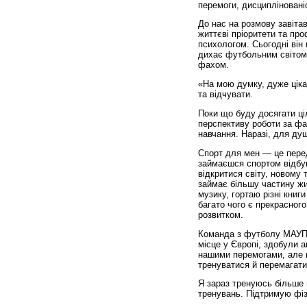
перемоги, дисципліновані
До нас на розмову завіта
життєві пріоритети та пр
психологом. Сьогодні він
дихає футбольним світом
фахом.
«На мою думку, дуже цік
та відчувати.
Поки що буду досягати ці
перспективу роботи за ф
навчання. Наразі, для ду
Спорт для мен — це перед
займаєшся спортом відбув
відкритися світу, новому 
займає більшу частину жи
музику, гортаю різні книги
багато чого є прекрасного
розвитком.
Команда з футболу МАУП в
місце у Європі, здобули 
нашими перемогами, але к
тренуватися й перемагати
Я зараз тренуюсь більше 
тренувань. Підтримую фі