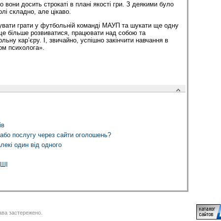
 вони досить строкаті в плані якості гри. З деякими було
олі складно, але цікаво.
вати грати у футбольній команді МАУП та шукати ще одну
ще більше розвиватися, працювати над собою та
ьну кар’єру. І, звичайно, успішно закінчити навчання в
ом психолога».
ів
або послугу через сайти оголошень?
лекі один від одного
ШІ
ва застережено.