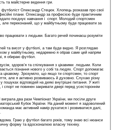
сть та майстерне ведення гри.
в футболіст Олександр Стецюк. Хлопець розказав про свої
офесійні плани. Олександр за професією буде практичним
 вдало поєднує навчання і спорт. Молодий спортсмен
, але переконаний, що у майбутньому буде працювати за
аво працювати з людьми. Багато речей починаєш розуміти
лей та висот у футболі, а там буде видно. Я розглядаю
ахом у майбутньому, недаремно я обрав саме цей напрям
ші, я обираю футбол.
усім, здоров’я та спілкування з цікавими людьми. Коли
ається пізнання нового у собі та людях. Спорт допомагає
та цікавому. Зрозуміло, що якщо ти спортсмен, то спорт
ття, але я активно розвиваюсь й духовно. Слухаю різну
 у пошуках відповідей на деякі внутрішні питання. У житі
, і спорт не повинен закривати двері перед усестороннім
играла два рази Чемпіонат України, ми посіли друге
аматорський Кубок України. На даний момент я задоволений
оманда має активний намір рухатися і розвиватися далі,
.
вдома. Граю у футбол багато років, тому знаю всі нюанси
зичну форму та вдосконалюю власну техніку.