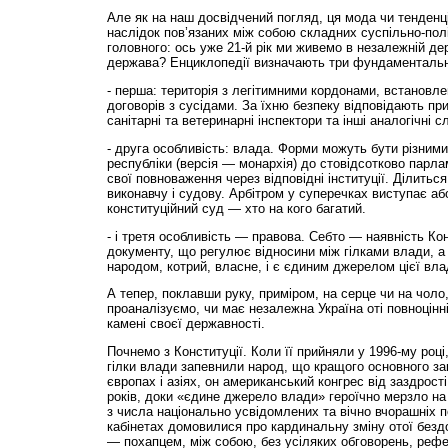
Але як на наш досвідчений погляд, ця мода чи тенден
наслідок пов’язаних між собою складних суспільно-пол
головного: ось уже 21-й рік ми живемо в незалежній дер
держава? Енциклопедії визначають три фундаментальн
- перша: територія з легітимними кордонами, встановл
договорів з сусідами. За їхню безпеку відповідають пр
санітарні та ветеринарні інспектори та інші аналогічні с
- друга особливість: влада. Форми можуть бути різними
республіки (версія — монархія) до стовідсотково парл
свої повноваження через відповідні інституції. Ділиться
виконавчу і судову. Арбітром у суперечках виступає аб
конституційний суд — хто на кого багатий.
- і третя особливість — правова. Себто — наявність Кон
документу, що регулює відносини між гілками влади, а
народом, котрий, власне, і є єдиним джерелом цієї влад
А тепер, поклавши руку, приміром, на серце чи на чоло
проаналізуємо, чи має незалежна Україна оті повноцінн
камені своєї державності.
Почнемо з Конституції. Коли її прийняли у 1996-му році
гілки влади запевнили народ, що кращого основного зак
європах і азіях, он американський конгрес від заздрост
років, доки «єдине джерело влади» героїчно мерзло на 
з числа національно усвідомлених та вічно вчорашніх п
кабінетах домовилися про кардинальну зміну отої бездо
— похапцем, між собою, без усіляких обговорень, рефе