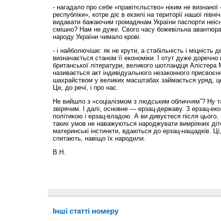
- нагадало про себе «правітєльство» ніким не визнаної
республіки», котре діє в екзилі на території нашої півні
видавати бажаючим громадянам України паспорти неіс
смішно? Нам не дуже. Свого часу божевільна авантюр
народу України чимало крові.
- і найболючіше: як не крути, а стабільність і міцність
визначається станом її економіки. І отут дуже доречно
британської літератури, великого шотландця Алістера 
називається акт індивідуального незаконного присвоєн
шахрайством у великих масштабах займається уряд, це
Це, до речі, і про нас.
Не вийшло з «соціалізмом з людським обличчям”? Ну та
звірячим. І далі, основне — ерзац-державу. З ерзац-ек
політикою і ерзац-владою. А ви дивуєтеся після цього, 
таких умов не наважуються народжувати вимріяних діте
материнські інстинкти, вдаються до ерзац-нащадків. Ці
спитають, навіщо їх народили.
В.Н.
Інші статті номеру