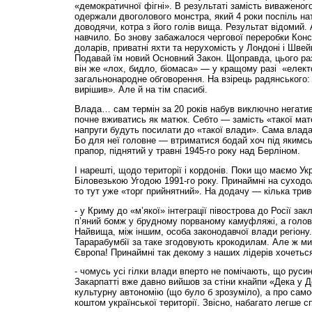
«демократичної фігні». В результаті замість виваженог
одержали двоголового монстра, який 4 роки поспіль н
доводячи, котра з його голів вища. Результат відомий. А
навчило. Бо знову забажалося чергової переробки Конст
доларів, приватні яхти та нерухомість у Лондоні і Швей
Подавай їм новий Основний Закон. Щоправда, цього ра
він же «лох, бидло, біомаса» — у кращому разі «елек
загальнонародне обговорення. На взірець радянського:
вирішив». Але й на тім спасибі.
Влада… сам термін за 20 років набув виключно негати
почне вживатись як матюк. Себто — замість «такої мат
напруги будуть посилати до «такої влади». Сама влада 
Бо для неї головне — втриматися бодай хоч під якимсь
прапор, піднятий у травні 1945-го року над Берліном.
І нарешті, щодо території і кордонів. Поки що маємо Ук
Біловезькою Угодою 1991-го року. Принаймні на суход
то тут уже «торг прийнятний». На додачу — кілька трив
- у Криму до «м’якої» інтеграції півострова до Росії за
п’яний бомж у брудному порваному камуфляжі, а голов
Найвища, між іншим, особа законодавчої влади регіону.
Тарарабумбії за таке згодовують крокодилам. Але ж ми
Європа! Принаймні так декому з наших лідерів хочетьс
- чомусь усі гілки влади вперто не помічають, що руси
Закарпатті вже давно вийшов за стіни кнайпи «Дека у Д
культурну автономію (що було б зрозуміло), а про сам
коштом української території. Звісно, набагато легше с