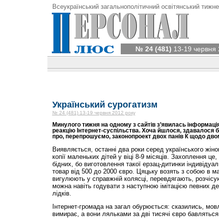
Всеукраїнський загальнополітичний освітянський тижне
№ 24 (481)
13-19 червня 
Український сурогатизм
№ 24 (481) 13-19 червня 2012 року
Минулого тижня на одному з сайтів з’явилась інформаці
реакцію Інтернет-суспільства. Хоча йшлося, здавалося б, 
про, перепрошуємо, законопроект двох панів К щодо дво
Виявляється, останні два роки серед українського жіно
копії маленьких дітей у віці 8-9 місяців. Захоплення це,
бідних, бо виготовлення такої ерзац-дитинки індивідуа
товар від 500 до 2000 євро. Цяцьку возять з собою в ма
вигулюють у справжній колясці, перевдягають, розчісу
можна навіть годувати з наступною імітацією певних де
лідків.
Інтернет-громада на загал обурюється: сказились, мовл
вимирає, а вони ляльками за дві тисячі євро бавляться