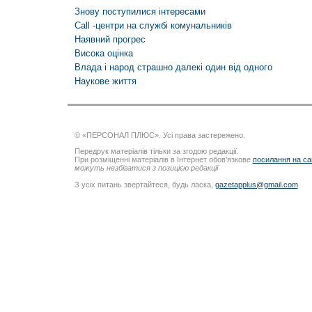
Знову поступилися інтересами
Call -центри на службі комунальників
Наявний прогрес
Висока оцінка
Влада і народ страшно далекі один від одного
Наукове життя
© «ПЕРСОНАЛ ПЛЮС». Усі права застережено.
Передрук матеріалів тільки за згодою редакції.
При розміщенні матеріалів в Інтернет обов’язкове
посилання на са
можуть незбігатися з позицією редакції
З усіх питань звертайтеся, будь ласка,
gazetapplus@gmail.com