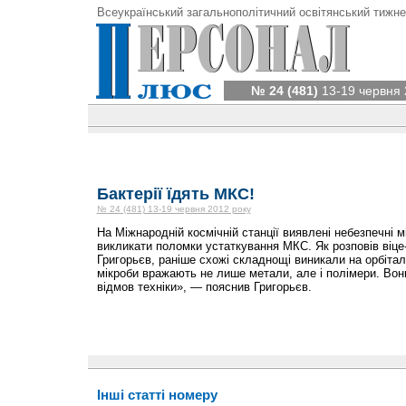
Всеукраїнський загальнополітичний освітянський тижне
№ 24 (481)
13-19 червня 
Бактерії їдять МКС!
№ 24 (481) 13-19 червня 2012 року
На Міжнародній кос­мічній станції виявлені небезпечні м
викликати поломки устаткування МКС. Як розповів віц
Григорьєв, раніше схожі складнощі виникали на орбітал
мікроби вражають не лише метали, але і полімери. Во
відмов техніки», — пояснив Григорьєв.
Інші статті номеру