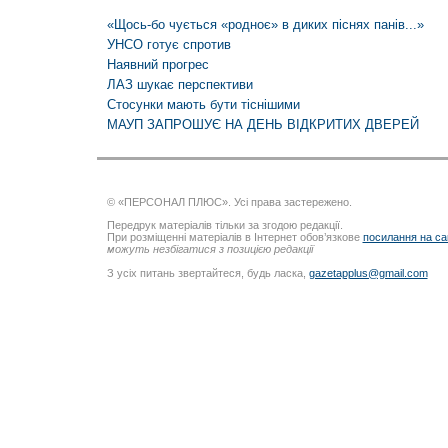
«Щось-бо чується «родноє» в диких піснях панів...»
УНСО готує спротив
Наявний прогрес
ЛАЗ шукає перспективи
Стосунки мають бути тіснішими
МАУП ЗАПРОШУЄ НА ДЕНЬ ВІДКРИТИХ ДВЕРЕЙ
© «ПЕРСОНАЛ ПЛЮС». Усі права застережено.
Передрук матеріалів тільки за згодою редакції.
При розміщенні матеріалів в Інтернет обов’язкове
посилання на са
можуть незбігатися з позицією редакції
З усіх питань звертайтеся, будь ласка,
gazetapplus@gmail.com