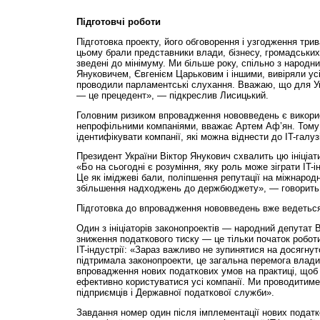
Підготовчі роботи
Підготовка проекту, його обговорення і узгодження трив
цьому брали представники влади, бізнесу, громадських 
зведені до мінімуму. Ми більше року, спільно з народ
Януковичем, Євгенієм Царьковим і іншими, вивіряли усі
проводили парламентські слухання. Вважаю, що для У
— це прецедент», — підкреслив Лисицький.
Головним ризиком впровадження нововведень є викори
непрофільними компаніями, вважає Артем Аф’ян. Тому 
ідентифікувати компанії, які можна віднести до IT-галузі
Президент України Віктор Янукович схвалить цю ініціат
«Бо на сьогодні є розуміння, яку роль може зіграти IT-і
Це як іміджеві бали, поліпшення репутації на міжнародні
збільшення надходжень до держбюджету», — говорить 
Підготовка до впровадження нововведень вже ведетьс
Один з ініціаторів законопроектів — народний депутат 
зниження податкового тиску — це тільки початок робот
IT-індустрії: «Зараз важливо не зупинятися на досягну
підтримала законопроекти, це загальна перемога влади 
впровадження нових податкових умов на практиці, що
ефективно користуватися усі компанії. Ми проводитимем
підприємців і Державної податкової служби».
Завдання номер один після імплементації нових податко