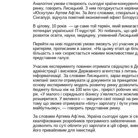
Аналогічні умови створюють сьогодні країни-конкуренти
ринку, говорить Лисицький. З ним погоджується керівн
«Юскутум» Артем Аф’ян. За його словами, спеціальні умо
Сінгапурі, відчула помітний економічний ефект Білорус
В цілому, 10 років — це саме той термін, який вимагає
потенціал української IT-індустрії. Усі побачать, що ц
розвиток освіти, науки, медицину, упевнений Лисицький
Перейти на нові податкові умови зможуть усі учасник ри
критеріям, прописаним в законі. «На цьому етапі це бі
більшість з них скористається новими можливостями д
представник галузі.
Учасник експерименту повинен отримати свідоцтво в Д
адміністрації і висновок Державного агентства з питань 
інформатизації. За словами Лисицького, зараз ведетьс
компанії змогли отримувати ці документи за принципом
основу експерименту модель розвитку ринку дозволит
бюджету більш ніж на 100 млн грн., приріст робочих міс
рік. «У малого і середнього бізнесу з’являється можливі
розширитися. У великого — зміцнити свої позиції на ри
тому що зможе отримувати «білу» зарплату і бути упе
майбутньому», — говорить представник ринку.
За словами Артема Аф’яна, Україна сьогодні один зі св
кваліфікованих розробників програмного забезпечення.
дозволить по суті обілити усі зарплати в цій сфері, вивес
його привабливим для інвестицій.