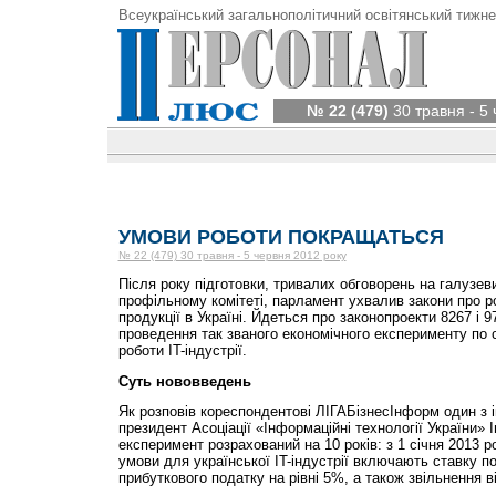
Всеукраїнський загальнополітичний освітянський тижне
№ 22 (479)
30 травня - 5
УМОВИ РОБОТИ ПОКРАЩАТЬСЯ
№ 22 (479) 30 травня - 5 червня 2012 року
Після року підготовки, тривалих обговорень на галузеви
профільному комітеті, парламент ухвалив закони про ро
продукції в Україні. Йдеться про законопроекти 8267 і 9
проведення так званого економічного експерименту по
роботи IT-індустрії.
Суть нововведень
Як розповів кореспондентові ЛІГАБізнесІнформ один з ін
президент Асоціації «Інформаційні технології України» 
експеримент розрахований на 10 років: з 1 січня 2013 ро
умови для української IT-індустрії включають ставку по
прибуткового податку на рівні 5%, а також звільнення 