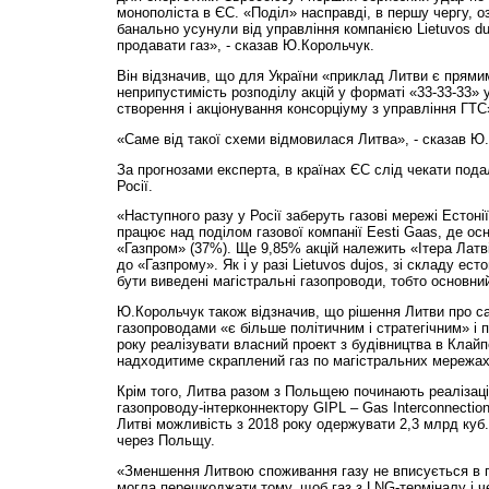
монополіста в ЄС. «Поділ» насправді, в першу чергу, о
банально усунули від управління компанією Lietuvos du
продавати газ», - сказав Ю.Корольчук.
Він відзначив, що для України «приклад Литви є прям
неприпустимість розподілу акцій у форматі «33-33-33» 
створення і акціонування консорціуму з управління ГТС
«Саме від такої схеми відмовилася Литва», - сказав Ю
За прогнозами експерта, в країнах ЄС слід чекати под
Росії.
«Наступного разу у Росії заберуть газові мережі Естоні
працює над поділом газової компанії Eesti Gaas, де о
«Газпром» (37%). Ще 9,85% акцій належить «Ітера Латв
до «Газпрому». Як і у разі Lietuvos dujos, зі складу ес
бути виведені магістральні газопроводи, тобто основний 
Ю.Корольчук також відзначив, що рішення Литви про с
газопроводами «є більше політичним і стратегічним» і 
року реалізувати власний проект з будівництва в Клайп
надходитиме скраплений газ по магістральних мережах
Крім того, Литва разом з Польщею починають реалізаці
газопроводу-інтерконнектору GIPL – Gas Interconnection
Литві можливість з 2018 року одержувати 2,3 млрд куб.
через Польщу.
«Зменшення Литвою споживання газу не вписується в п
могла перешкоджати тому, щоб газ з LNG-терміналу і ч