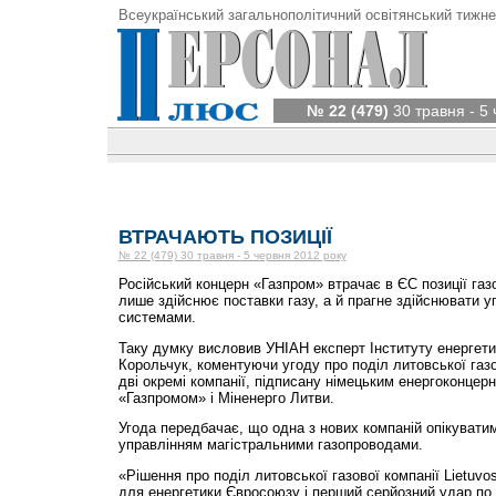
Всеукраїнський загальнополітичний освітянський тижне
№ 22 (479)
30 травня - 5
ВТРАЧАЮТЬ ПОЗИЦІЇ
№ 22 (479) 30 травня - 5 червня 2012 року
Російський концерн «Газпром» втрачає в ЄС позиції газ
лише здійснює поставки газу, а й прагне здійснювати 
системами.
Таку думку висловив УНІАН експерт Інституту енергет
Корольчук, коментуючи угоду про поділ литовської газов
дві окремі компанії, підписану німецьким енергоконце
«Газпромом» і Міненерго Литви.
Угода передбачає, що одна з нових компаній опікуватим
управлінням магістральними газопроводами.
«Рішення про поділ литовської газової компанії Lietuvos
для енергетики Євросоюзу і перший серйозний удар по п