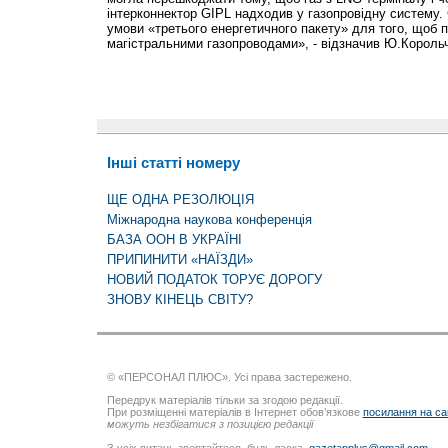
інтерконнектор GIPL надходив у газопровідну систему.
умови «третього енергетичного пакету» для того, щоб п
магістральними газопроводами», - відзначив Ю.Корольч
Інші статті номеру
ЩЕ ОДНА РЕЗОЛЮЦІЯ
Міжнародна наукова конференція
БАЗА ООН В УКРАЇНІ
ПРИПИНИТИ «НАЇЗДИ»
НОВИЙ ПОДАТОК ТОРУЄ ДОРОГУ
ЗНОВУ КІНЕЦЬ СВІТУ?
© «ПЕРСОНАЛ ПЛЮС». Усі права застережено.
Передрук матеріалів тільки за згодою редакції.
При розміщенні матеріалів в Інтернет обов’язкове
посилання на са
можуть незбігатися з позицією редакції
З усіх питань звертайтеся, будь ласка,
gazetapplus@gmail.com