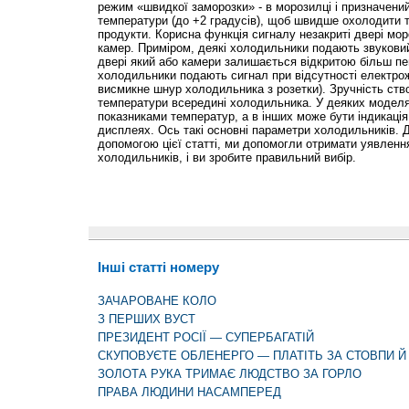
режим «швидкої заморозки» - в морозилці і призначени
температури (до +2 градусів), щоб швидше охолодити т
продукти. Корисна функція сигналу незакриті двері мо
камер. Приміром, деякі холодильники подають звуковий
двері який або камери залишається відкритою більш пев
холодильники подають сигнал при відсутності електро
висмикне шнур холодильника з розетки). Зручність ство
температури всередині холодильника. У деяких моделях
показниками температур, а в інших може бути індикаці
дисплеях. Ось такі основні параметри холодильників. 
допомогою цієї статті, ми допомогли отримати уявлен
холодильників, і ви зробите правильний вибір.
Інші статті номеру
ЗАЧАРОВАНЕ КОЛО
З ПЕРШИХ ВУСТ
ПРЕЗИДЕНТ РОСІЇ — СУПЕРБАГАТІЙ
СКУПОВУЄТЕ ОБЛЕНЕРГО — ПЛАТІТЬ ЗА СТОВПИ Й
ЗОЛОТА РУКА ТРИМАЄ ЛЮДСТВО ЗА ГОРЛО
ПРАВА ЛЮДИНИ НАСАМПЕРЕД