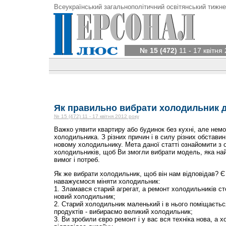
Всеукраїнський загальнополітичний освітянський тижне
№ 15 (472)
11 - 17 квітня
Як правильно вибрати холодильник 
№ 15 (472) 11 - 17 квітня 2012 року
Важко уявити квартиру або будинок без кухні, але нем
холодильника. З різних причин і в силу різних обставин
новому холодильнику. Мета даної статті ознайомити з
холодильників, щоб Ви змогли вибрати модель, яка на
вимог і потреб.
Як же вибрати холодильник, щоб він нам відповідав? Є
наважуємося міняти холодильник:
1. Зламався старий агрегат, а ремонт холодильників ст
новий холодильник;
2. Старий холодильник маленький і в нього поміщаєтьс
продуктів - вибираємо великий холодильник;
3. Ви зробили євро ремонт і у вас вся техніка нова, а х