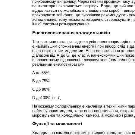
прихованому випарнику. Через певний проміжок часу в
вентилятора і включається нагрівач. Вода, що вийшла в
віддаляється по жолобках в спеціальний короб, і випар
враховувати той факт, що виробники рекомендують хоча
холодильник, тому можна категорично стверджувати про
іншої системи розморожування
Енергоспоживання холодильників
Теж важливе питання - адже з усіх електроприладів в 
є найбільшим споживачем енергії і при виборі слід від
енерговитратним моделями. Енергоспоживання холоди
діапазоні від А до G, де клас А найекономічніший пока
в процентному відношенні - розрахункові (номінальні) 
реальними енерговитратами
A до 55%
B до 75%
C до 90%
D до100% і т. Д.
На кожному холодильнику є наклейка з технічними пар
найменування моделі, клас енергоспоживання, витрата е
морозильної та холодильної камери, а можливо і різна
Функції та можливості
Холодильна камера в режимі «швидке охолодження» ви