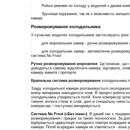
· Робочі режими по холоду у моделей з двома ком
· Зручніше керування, так як є можливість налаштов
камері
Розморожування холодильника
У сучасних моделях холодильників застосовують різні
· для морозильних камер - ручне розморожування а
· для холодильних камер - автоматичне розморожув
система No Frost
Ручне розморожування морозилки
. Це означає, що 
доводиться самому відключати камеру, відтавати, злив
камеру вимити і протерти
Крапельна система розморожування
холодильника п
Ззаду холодильної камери розташовується охолоджуюч
внизу випарника знаходиться злив. В процесі роботи ко
холодильника утворюється полій. Коли компресор зупи
таяння, волога стікає в слив, далі в спеціальну ємніст
компресорі, і поступово випаровується.
Система No Frost («Без інею»)
. В даний час є пошире
розморожування і працює за такою технологією. За до
відбувається циркуляція холодного повітря всередині 
камери. Полій всередині камери не з'являється - вона 