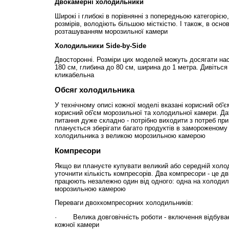
Двокамерні холодильники
Широкі і глибокі в порівнянні з попередньою категорією
розмірів, володіють більшою місткістю. І також, в осно
розташуванням морозильної камери
Холодильники Side-by-Side
Двосторонні. Розміри цих моделей можуть досягати нас
180 см, глибина до 80 см, ширина до 1 метра. Дивіться
кликабельна
Обсяг холодильника
У технічному описі кожної моделі вказані корисний об'є
корисний об'єм морозильної та холодильної камери. Дат
питання дуже складно - потрібно виходити з потреб при
планується зберігати багато продуктів в замороженому 
холодильника з великою морозильною камерою
Компресори
Якщо ви плануєте купувати великий або середній холод
уточнити кількість компресорів. Два компресори - це дві
працюють незалежно один від одного: одна на холодиль
морозильною камерою
Переваги двохкомпресорних холодильників:
· Велика довговічність роботи - включення відбуваєт
кожної камери