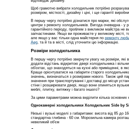
відповідає дизайну.
Щоб грамотно вибрати холодильник потрібно розрахуват
розміром, місткості, дизайну і ціні, і ще гарантії виробни
В першу чергу потрібно дізнатися про марки, які обслу
центри з ремонту холодильників. Вигода очевидна - у р
гарантійного періоду, проблем з викликом майстра не ви
запчастинами. Якщо ви проживаєте у великому місті, т
але якщо у вас тільки одна майстерня по
ремонту люб
Aeg
, та й та в місті, слід уточнити цю інформацію.
Розміри холодильника
В першу чергу потрібно звернути увагу на розміри, які в
додати відстань відкритою двері холодильника і вільни
об'єктах, що знаходяться на кухні або приміщенні, в я
Краще орієнтуватися на габарити старого холодильника
значень, визначаться з розмірами нового. Також цей п
значення при транспортуванні і доставці до місця уста
стіни і розширювати двері, якщо вони опиняться вузьк
меблі, плитку, витяжку і багато іншого?
За цими параметрами можна виділити кілька основних к
Однокамерні холодильники Холодильник Side by S
Низькі і вузькі моделі з габаритами: висота від 85 до 1
стандартна глибина - 60 см. Морозильна камера розташ
невеликий об'єм