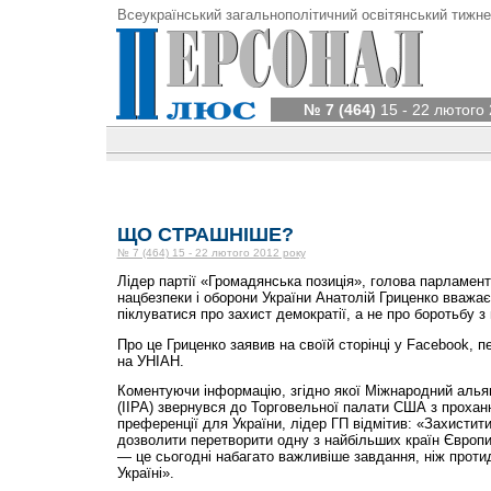
Всеукраїнський загальнополітичний освітянський тижне
№ 7 (464)
15 - 22 лютого 
ЩО СТРАШНІШЕ?
№ 7 (464) 15 - 22 лютого 2012 року
Лідер партії «Громадянська позиція», голова парламент
нацбезпеки і оборони України Анатолій Гриценко вважає
піклуватися про захист демократії, а не про боротьбу з 
Про це Гриценко заявив на своїй сторінці у Facebook, 
на УНІАН.
Коментуючи інформацію, згідно якої Міжнародний альян
(IIPA) звернувся до Торговельної палати США з прохан
преференції для України, лідер ГП відмітив: «Захистит
дозволити перетворити одну з найбільших країн Європи
— це сьогодні набагато важливіше завдання, ніж протид
Україні».