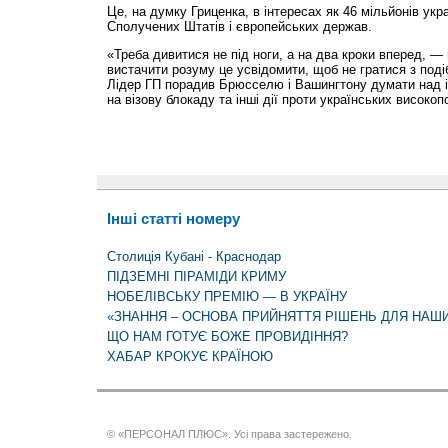
Це, на думку Гриценка, в інтересах як 46 мільйонів укра
Сполучених Штатів і європейських держав.
«Треба дивитися не під ноги, а на два кроки вперед, —
вистачити розуму це усвідомити, щоб не гратися з поді
Лідер ГП порадив Брюсселю і Вашингтону думати над 
на візову блокаду та інші дії проти українських високоп
Інші статті номеру
Столиція Кубані - Краснодар
ПІДЗЕМНІ ПІРАМІДИ КРИМУ
НОБЕЛІВСЬКУ ПРЕМІЮ — В УКРАЇНУ
«ЗНАННЯ – ОСНОВА ПРИЙНЯТТЯ РІШЕНЬ ДЛЯ НАШ
ЩО НАМ ГОТУЄ БОЖЕ ПРОВИДІННЯ?
ХАБАР КРОКУЄ КРАЇНОЮ
© «ПЕРСОНАЛ ПЛЮС». Усі права застережено.