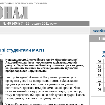
олітичний освітянський тижневик
№ 49 (454)
7 - 13 грудня 2011 року
свіжий 
Пі
я зі студентами МАУП
2
ку
2
Нещодавно до Дискусійного клубу Міжрегіональної
52
Академії управління персоналом завітав народний
депутат України, голова Комітету з питань прав людини,
44
національних меншин та міжнаціональних відносин,
36
професор Олег Зарубінський.
27
Ректор Академії Анатолій Подоляка привітав усіх
19
присутніх у залі та представив гостя: «Ми активно
продовжуємо наші зустрічі з відомими людьми,
9
політиками, державними діячами нашої країни. Наш
52
гість — вчений, кандидат історичних наук, професор,
тому я переконаний, що наше спілкування буде цікавим
та плідним для кожного у цьому залі».
У цікавій розмові зі студентством депутат розказав про