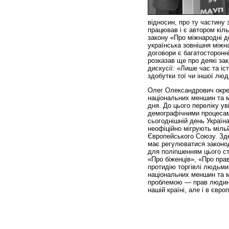
відносин, про ту частину
працював і є автором кіль
закону «Про міжнародні д
українська зовнішня міжна
договори є багатосторонн
розказав ще про деякі за
дискусії: «Лише час та іст
здобутки тої чи іншої люд
Олег Олександрович окрес
національних меншин та м
дня. До цього переліку уві
демографічними процесами
сьогоднішній день Україн
неофіційно мігрують мільй
Європейського Союзу. Здеб
має регулюватися законод
для поліпшенням цього ст
«Про біженців», «Про прав
протидію торгівлі людьми
національних меншин та м
проблемою — прав людини
нашій країні, але і в євр