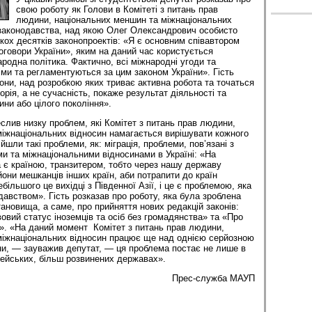
свою роботу як Голови в Комітеті з питань прав
людини, національних меншин та міжнаціональних
 законодавства, над якою Олег Олександрович особисто
кох десятків законопроектів: «Я є основним співавтором
оговори України», яким на даний час користується
родна політика. Фактично, всі міжнародні угоди та
іми та регламентуються за цим законом України». Гість
кони, над розробкою яких триває активна робота та точаться
орія, а не сучасність, покаже результат діяльності та
ини або цілого покоління».
лив низку проблем, які Комітет з питань прав людини,
іжнаціональних відносин намагається вирішувати кожного
йшли такі проблеми, як: міграція, проблеми, пов’язані з
 та міжнаціональними відносинами в Україні: «На
а є країною, транзитером, тобто через нашу державу
они мешканців інших країн, аби потрапити до країн
ільшого це вихідці з Південної Азії, і це є проблемою, яка
авством». Гість розказав про роботу, яка була зроблена
ановища, а саме, про прийняття нових редакцій законів:
овий статус іноземців та осіб без громадянства» та «Про
». «На даний момент Комітет з питань прав людини,
іжна­ціо­нальних відносин працює ще над однією серйозною
, — зауважив депутат, — ця проблема постає не лише в
опейських, більш розвинених державах».
Прес-служба МАУП