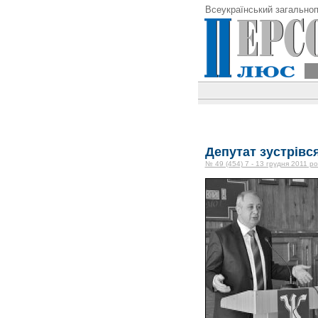
Всеукраїнський загальноп
Депутат зустрівс
№ 49 (454) 7 - 13 грудня 2011 ро