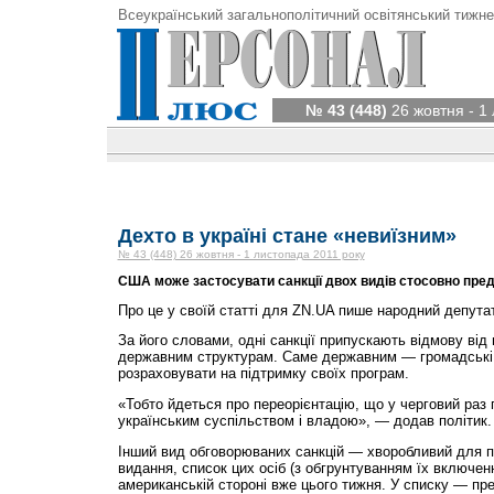
Всеукраїнський загальнополітичний освітянський тижне
№ 43 (448)
26 жовтня - 1
Дехто в україні стане «невиїзним»
№ 43 (448) 26 жовтня - 1 листопада 2011 року
США може застосувати санкції двох видів стосовно предс
Про це у своїй статті для ZN.UA пише народний депут
За його словами, одні санкції припускають відмову від
державним структурам. Саме державним — громадські 
розраховувати на підтримку своїх програм.
«Тобто йдеться про переорієнтацію, що у черговий раз п
українським суспільством і владою», — додав політик.
Інший вид обговорюваних санкцій — хворобливий для пе
видання, список цих осіб (з обгрунтуванням їх включен
американській стороні вже цього тижня. У списку — пр