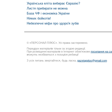
Українська еліта вибирає Євразію?
Листя прибирати не можна
База ЧФ і економіка України
Ніяких бойкотів!
Небезпечні міфи про здоро'я зубів
© «ПЕРСОНАЛ ПЛЮС». Усі права застережено.
Передрук матеріалів тільки за згодою редакції.
При розміщенні матеріалів в Інтернет обов’язкове
посилання на са
можуть незбігатися з позицією редакції
З усіх питань звертайтеся, будь ласка,
gazetapplus@gmail.com