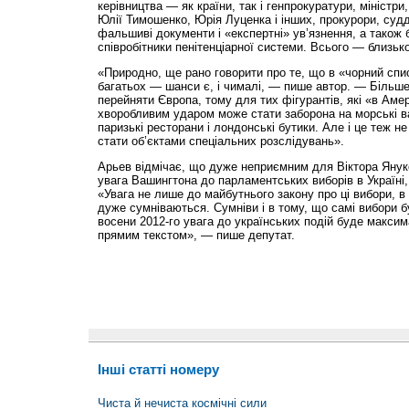
керівництва — як країни, так і генпрокуратури, міністри
Юлії Тимошенко, Юрія Луценка і інших, прокурори, суд
фальшиві документи і «експертні» ув’язнення, а також 
співробітники пенітенціарної системи. Всього — близько
«Природно, ще рано говорити про те, що в «чорний спис
багатьох — шанси є, і чималі, — пише автор. — Більше
перейняти Європа, тому для тих фігурантів, які «в Аме
хворобливим ударом може стати заборона на морські в
паризькі ресторани і лондонські бутики. Але і це теж н
стати об’єктами спеціальних розслідувань».
Арьев відмічає, що дуже неприємним для Віктора Янук
увага Вашингтона до парламентських виборів в Україні, 
«Увага не лише до майбутнього закону про ці вибори, в 
дуже сумніваються. Сумніви і в тому, що самі вибори 
восени 2012-го увага до українських подій буде макси
прямим текстом», — пише депутат.
Інші статті номеру
Чиста й нечиста космічні сили