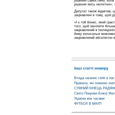
рішення самостійно, коли
рішення якісь нелогічні»,
Депутат також відмітив, 
зацікавлені в тому, щоб д
«І є той бізнес, який гра
того, щоб захопити більш
зацікавлений в ізоляціоні
йому колосальні можливос
зацікавлений абсолютно 
Інші статті номеру
Влада заганяє себе в пас
Правила, які повинен зна
СУМНИЙ КІНЕЦЬ РАДЯН
Свято Покрови Божої Мат
Україна між часами
ФУТБОЛ В МАУП