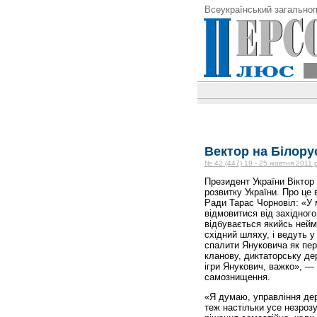
Всеукраїнський загальноп
Вектор на Білору
№ 42 (447) 19 - 25 жовтня 2011 
Президент України Віктор
розвитку України. Про це
Ради Тарас Чорновіл: «У 
відмовитися від західного 
відбувається якийсь неймо
східний шляху, і ведуть у
спалити Януковича як пер
кланову, диктаторську дер
ігри Янукович, важко», —
самознищення.
«Я думаю, управління дер
теж настільки усе незроз