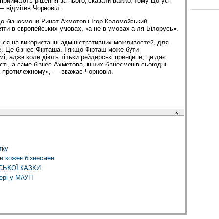
 приймають рішення за нього, сказати важко, тому що усі
 — відмітив Чорновіл.
що бізнесмени Ринат Ахметов і Ігор Коломойський
іяти в європейських умовах, «а не в умовах а-ля Білорусь».
ється на використанні адміністративних можливостей, для
е. Це бізнес Фірташа. І якщо Фірташ може бути
змі, адже коли діють тільки рейдерські принципи, це дає
ті, а саме бізнес Ахметова, інших бізнесменів сьогодні
в протилежному», — вважає Чорновіл.
тку
ти кожен бізнесмен
СЬКОЇ КАЗКИ
ері у МАУП