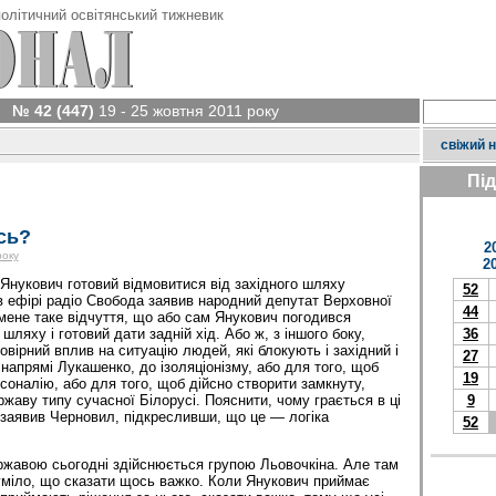
олітичний освітянський тижневик
№ 42 (447)
19 - 25 жовтня 2011 року
свіжий 
Пі
сь?
2
року
2
 Янукович готовий відмовитися від західного шляху
52
 в ефірі радіо Свобода заявив народний депутат Верховної
44
мене таке відчуття, що або сам Янукович погодився
шляху і готовий дати задній хід. Або ж, з іншого боку,
36
вірний вплив на ситуацію людей, які блокують і західний і
27
 напрямі Лукашенко, до ізоляціонізму, або для того, щоб
19
соналію, або для того, щоб дійсно створити замкнуту,
жаву типу сучасної Білорусі. Пояснити, чому грається в ці
9
 заявив Черновил, підкресливши, що це — логіка
52
жавою сьогодні здій­снюється групою Льовочкіна. Але там
уміло, що сказати щось важко. Коли Янукович приймає