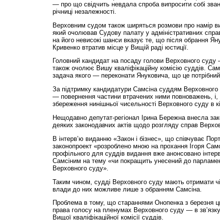
— про що свідчить невдала спроба випросити собі званн
річниці незалежності.
Верховним судом також ширяться розмови про намір ви
який очолював Судову палату у адміністративних спра
на його невисокі шанси вказує те, що після обрання Я
Кривенко втратив місце у Вищій раді юстиції.
Головний кандидат на посаду голови Верховного суду —
також очолює Вишу кваліфікаційну комісію суддів. Сам
задача якого — переконати Януковича, що це потрібний
За підтримку кандидатури Самсіна суддям Верховного 
— повернення частини втрачених ними повноважень, і, в
збереження нинішньої чисельності Верховного суду в кіл
Нещодавно депутат-регіонал Ірина Бережна внесла зак
деяких законодавчих актів щодо розгляду справ Верхо
В інтерв’ю виданню «Закон і бізнес», що співчуває Пор
законопроект «розроблено мною на прохання Ігоря Самс
профільного для суддів видання вже анонсовано інтер
Самсіним на тему «чи покращить унесений до парламен
Верховного суду».
Таким чином, судді Верховного суду мають отримати ч
влади до них можливе лише з обранням Самсіна.
Проблема в тому, що стараннями Онопенка з березня ц
права голосу на пленумах Верховного суду — в зв’язку
Вищої кваліфікаційної комісії суддів.