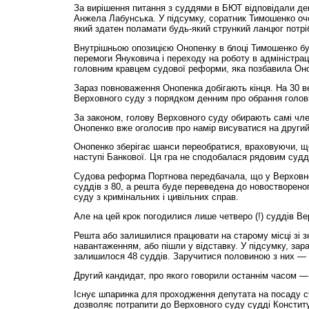
За вирішення питання з суддями в БЮТ відповідали де
Анжела Лабунська. У підсумку, соратник Тимошенко очо
який здатен поламати будь-який стрункий ланцюг потріб
Внутрішньою опозицією Онопенку в блоці Тимошенко бу
перемоги Януковича і переходу на роботу в адміністра
головним кравцем судової реформи, яка позбавила Он
Зараз повноваження Онопенка добігають кінця. На 30 
Верховного суду з порядком денним про обрання голов
За законом, голову Верховного суду обирають самі чл
Онопенко вже оголосив про намір висуватися на другий
Онопенко зберігає шанси переобратися, враховуючи, щ
наступі Банкової. Ця гра не сподобалася рядовим суд
Судова реформа Портнова передбачала, що у Верховн
суддів з 80, а решта буде переведена до новостворено
суду з кримінальних і цивільних справ.
Але на цей крок погодилися лише четверо (!) суддів Ве
Решта або залишилися працювати на старому місці зі 
навантаженням, або пішли у відставку. У підсумку, зар
залишилося 48 суддів. Заручитися половиною з них — 
Другий кандидат, про якого говорили останнім часом — ц
Існує шпаринка для проходження депутата на посаду суд
дозволяє потрапити до Верховного суду судді Конституц