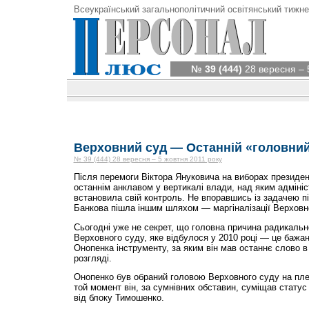
Всеукраїнський загальнополітичний освітянський тижне
№ 39 (444)
28 вересня – 
Верховний суд — Останній «головний
№ 39 (444) 28 вересня – 5 жовтня 2011 року
Після перемоги Віктора Януковича на виборах президе
останнім анклавом у вертикалі влади, над яким адмініс
встановила свій контроль. Не впоравшись із задачею п
Банкова пішла іншим шляхом — маргіналізації Верховног
Сьогодні уже не секрет, що головна причина радикаль
Верховного суду, яке відбулося у 2010 році — це бажа
Онопенка інструменту, за яким він мав останнє слово 
розгляді.
Онопенко був обраний головою Верховного суду на плен
той момент він, за сумнівних обставин, суміщав статус
від блоку Тимошенко.