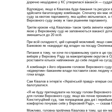
доречно нещодавно у КС утворилася вакансія — суддя Т
Відповідно, якщо в Ківалова буде бажання та ресурси в
здійснити багатоходову комбінацію. Спочатку він має о
суду за квотою парламенту, яка щойно звільнилася, а 
Верховного суду знову ж таки рішенням парламенту.
Третім кроком «під Ківалова» також треба змінити норм
якою у Верховному суді не заповнюються вакансії доти
зменшиться до 20 осіб.
При всій складності, цей сценарій можливий, якщо сам
Банковою як «кандидат від влади» на посаду Онопенка
Питання в тому, чи хоче по-справжньому грати в цю гру
виборів у Верховну Раду за мажоритарним округом в О
розставити кількох наближених до себе людей на сусідн
А комбінація з його обранням головою Верховного суд
«відвертим» бажанням влади поставити свою людину н
гілки влади.
Сам Ківалов в інтерв’ю «Українській правді» вперше ск
балотуватися.
«Я не буду претендувати на посаду голови Верховного 
для голови Верховного суду, якщо він почне проникат
Конституційний суд, там попрацював два дні і перейшо
комфортно почуваю себе у Верховній Раді», — сказав 
Можливо, головна проблема Ківалова в тому, що він ма