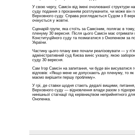
У свою чергу, Самсін від імені очолюваної структури н
суду подання з проханням розтлумачити, чи може він 
Верховного суду. Справа розглядається Судом з 8 вере
очікується у жовтні.
Сценарій групи, яка стоїть за Самсіним, полягає в том
пленуму 30 вересня. Після цього Самсін має отримати 
Конституційного суду та позмагатися з Онопенком за п
України.
Частину цього плану вже почали реалізовувати — у п’
адміністративний суд Києва виніс ухвалу, якою заборо
суду 30 вересня.
Сам Ігор Самсін на запитання, чи буде він висуватися 
відповів: «Якщо мене не допускають до пленуму, то як
маємо вирішити першу проблему».
У грі, де ставки щодня стають дедалі вищими, питання
Верховного суду — відновлення влади разом з підкоре
нинішньої стагнації під керівництвом неприйнятного для
Онопенка.