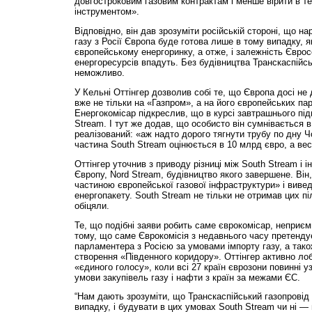
довгостроковим газовим контрактам і менше вірити в те
інструментом».
Відповідно, він дав зрозуміти російській стороні, що н
газу з Росії Європа буде готова лише в тому випадку, 
європейському енергоринку, а отже, і залежність Єврос
енергоресурсів впадуть. Без будівництва Транскаспійс
неможливо.
У Кельні Оттінгер дозволив собі те, що Європа досі не
вже не тільки на «Газпром», а на його європейських пар
Енергокомісар підкреслив, що в курсі завтрашнього під
Stream. І тут же додав, що особисто він сумнівається 
реалізований: «аж надто дорого тягнути трубу по дну Ч
частина South Stream оцінюється в 10 млрд євро, а вес
Оттінгер уточнив з приводу різниці між South Stream і і
Європу, Nord Stream, будівництво якого завершене. Він
частиною європейської газової інфраструктури» і вивед
енергопакету. South Stream не тільки не отримав цих піл
обіцяли.
Те, що подібні заяви робить саме єврокомісар, неприє
тому, що саме Єврокомісія з недавнього часу претенду
парламентера з Росією за умовами імпорту газу, а тако
створення «Південного коридору». Оттінгер активно лоб
«єдиного голосу», коли всі 27 країн єврозони повинні 
умови закупівель газу і нафти з країн за межами ЄС.
“Нам дають зрозуміти, що Транскаспійський газопровід 
випадку, і будувати в цих умовах South Stream чи ні —