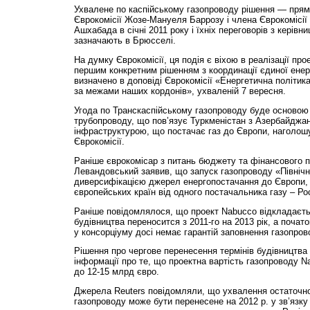
Ухвалене по каспійському газопроводу рішення — прями
Єврокомісії Жозе-Мануеля Баррозу і члена Єврокомісії 
Ашхабада в січні 2011 року і їхніх переговорів з керівн
зазначають в Брюсселі.
На думку Єврокомісії, ця подія є віхою в реалізації про
першим конкретним рішенням з координації єдиної енерг
визначено в доповіді Єврокомісії «Енергетична політик
за межами наших кордонів», ухваленій 7 вересня.
Угода по Транскаспійському газопроводу буде основою
трубопроводу, що пов’язує Туркменістан з Азербайджан
інфраструктурою, що постачає газ до Європи, наголош
Єврокомісії.
Раніше єврокомісар з питань бюджету та фінансового
Левандовський заявив, що запуск газопроводу «Північни
диверсифікацією джерел енергопостачання до Європи, 
європейських країн від одного постачальника газу – Рос
Раніше повідомлялося, що проект Nabucco відкладаєть
будівництва переносится з 2011-го на 2013 рік, а почато
у консорціуму досі немає гарантій заповнення газопров
Рішення про чергове перенесення термінів будівництва
інформації про те, що проектна вартість газопроводу N
до 12-15 млрд євро.
Джерела Reuters повідомляли, що ухвалення остаточног
газопроводу може бути перенесене на 2012 р. у зв’язку 