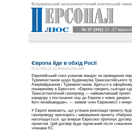
Всеукраїнський загальнополітичний освітянський тижне
№ 37 (442)
21 -27 вересн
Європа йде в обхід Росії
№ 37 (442) 21 -27 вересня 2011 року
Європейський союз ухвалив мандат на проведення пере
Туркменістаном щодо будівництва Транскаспійського т
Азербайджаном і Туркменістаном, йдеться в офіційному
поширеному в Брюсселі. «Європа говорить сьогодні єд
Трансатлантичний газопровід — найважливіший проект 
коридору з постачання газу до Європи з нових джерел
його якнайшвидше», — заявив член Єврокомісії з енерг
У Європі вважають, що успішна реалізація проекту буд
газопроводу прискорить і завершення проекту «Набукко»
наголошується, що вперше Євросоюз пропонує договір
проектом. Цей договір буде підписаний після схваленн
членами ЄС.