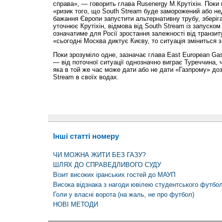
справа», — говорить глава Rusenergy М.Крутіхін. Поки 
«ризик того, що South Stream буде заморожений або н
бажання Європи запустити альтернативну трубу, зберіга
уточнює Крутіхін, відмова від South Stream із запуско
означатиме для Росії зростання залежності від транзиту
«сьогодні Москва диктує Києву, то ситуація зміниться з
Поки зрозуміло одне, зазначає глава East European Ga
— від поточної ситуації однозначно виграє Туреччина, 
яка в той же час може дати або не дати «Газпрому» доз
Stream в своїх водах.
Інші статті номеру
ЧИ МОЖНА ЖИТИ БЕЗ ГАЗУ?
ШЛЯХ ДО СПРАВЕДЛИВОГО СУДУ
Візит високих іранських гостей до МАУП
Висока відзнака з нагоди ювілею студентського футбо
Голи у власні ворота (на жаль, не про футбол)
НОВІ МЕТОДИ