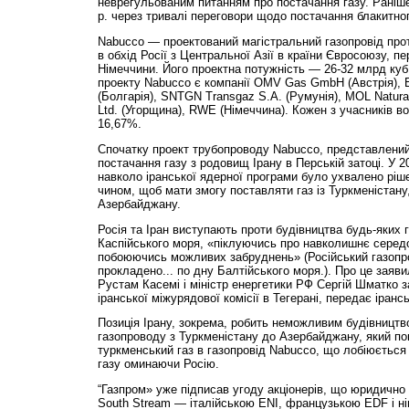
неврегульованим питанням про постачання газу. Раніш
р. через тривалі переговори щодо постачання блакитно
Nabucco — проектований магістральний газопровід прот
в обхід Росії з Центральної Азії в країни Євросоюзу, пе
Німеччини. Його проектна потужність — 26-32 млрд куб 
проекту Nabucco є компанії OMV Gas GmbH (Австрія), B
(Болгарія), SNTGN Transgaz S.A. (Румунія), MOL Natur
Ltd. (Угорщина), RWE (Німеччина). Кожен з учасників в
16,67%.
Спочатку проект трубопроводу Nabucco, представлений
постачання газу з родовищ Ірану в Перській затоці. У 20
навколо іранської ядерної програми було ухвалено ріш
чином, щоб мати змогу поставляти газ із Туркменістану
Азербайджану.
Росія та Іран виступають проти будівництва будь-яких 
Каспійського моря, «піклуючись про навколишнє середо
побоюючись можливих забруднень» (Російський газопров
прокладено... по дну Балтійського моря.). Про це заяви
Рустам Касемі і міністр енергетики РФ Сергій Шматко з
іранської міжурядової комісії в Тегерані, передає іранс
Позиція Ірану, зокрема, робить неможливим будівництв
газопроводу з Туркменістану до Азербайджану, який по
туркменський газ в газопровід Nabucco, що лобіюєтьс
газу оминаючи Росію.
“Газпром» уже підписав угоду акціонерів, що юридично 
South Stream — італійською ENI, французькою EDF і ні