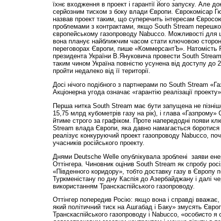
їхнє входження в проект і гарантії його запуску. Але д
серйозним тиском з боку влади Європи. Єврокомісар Г
назвав проект таким, що суперечить інтересам Євросою
проблемами з контрактами, якщо South Stream перешк
європейському газопроводу Nabucco. Можливості для ць
вона планує найближчим часом стати ключовою стороно
переговорах Європи, пише «КоммерсантЪ». Натомість 
президента України В.Януковича провести South Stream
таким чином Україна повністю усунена від доступу до 2
пройти недалеко від її території.
Досі нічого подібного з партнерами по South Stream «Г
Акціонерна угода означає «гарантію реалізації проекту»
Перша нитка South Stream має бути запущена не пізніше
15,75 млрд кубометрів газу на рік), і глава «Газпрому»
йтиме строго за графіком. Проте напередодні появи кл
Stream влада Європи, яка давно намагається боротися
реалізує конкуруючий проект газопроводу Nabucco, по
учасників російського проекту.
Днями Deutsche Welle опублікувала зроблені заяви ен
Оттінгера. Чиновник оцінив South Stream як спробу росі
«Південного коридору», тобто доставку газу в Європу по
Туркменістану по дну Каспія до Азербайджану і далі че
використанням Транскаспійського газопроводу.
Оттінгер попередив Росію: якщо вона і справді вважає,
який політичний тиск на Ашгабад і Баку» змусять Європ
Транскаспійського газопроводу і Nabucco, «особисто я