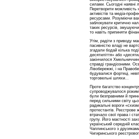
силами. Сьогодні наявні 
Перетворити можливість н
активістів та медіа-проф
ресурсами. Розуміючи важ
заблокувати критично на
таких ресурсів, змушуючи 
то навіть припиняти фіна
Утім, радіти з приводу м
пасивністю владі не варто
згадали бодай кілька поді
десятиліття» або «десятил
закінчилося Хмельниччиною
справді грандіозними. Ос
Лівобережжі, і на Правоб
будувалися фортеці, нев
торговельні шляхи...
Проте багатство концентру
супроводжувалося різким 
були безправними й прин
перед сильними світу цьог
радикальні вороги «схизм
протестантів. Реєстрове ж 
втрачало свої права і ст
групу. Його маєтності зах
український середній кла
Чаплинського з друзяками
Чигиринського реєстровог