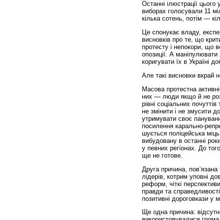
Останні ілюстрації цього
виборах голосували 11 міл
кілька сотень, потім — кіл
Це спонукає владу, експе
висновків про те, що крит
протесту і непокори, що 
опозиції. А маніпулювати
коригувати їх в Україні д
Але такі висновки вкрай н
Масова протестна активніс
них — люди якщо й не роз
рівні соціальних почуттів
не змінити і не змусити д
утримувати своє пануван
посилення карально-репре
шується поліцейська міць
вибудовану в останні роки
у певних регіонах. До тог
ще не готове.
Друга причина, пов’язана
лідерів, котрим уповні до
реформ, чіткі перспективи
правди та справедливості
позитивні дороговкази у 
Ще одна причина: відсутні
використовувалися грома