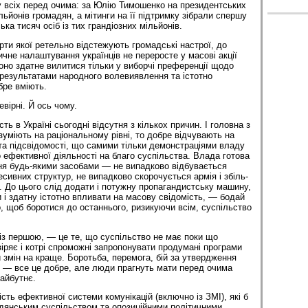
 у всіх перед очима: за Юлію Тимошенко на президентських
ьйонів громадян, а мітинги на її підтримку зібрали спершу
ька тисяч осіб із тих грандіозних мільйонів.
рти якої ретельно відстежують громадські настрої, до
ичне налаштування українців не переросте у масові акції
воно здатне вилитися тільки у виборчі преференції щодо
 результатами народного волевиявлення та істотно
обре вміють.
евірні. Й ось чому.
ть в Україні сьогодні відсутня з кількох причин. І головна з
уміють на раціональному рівні, то добре відчувають на
 та підсвідомості, що самими тільки демонстраціями владу
о ефективної діяльності на благо суспільства. Влада готова
ня будь-якими засобами — не випадково відбувається
сивних структур, не випадково скорочується армія і збіль­
. До цього слід додати і потужну пропагандистську машину,
 і здатну істотно впливати на масову свідомість, — бодай
о, щоб боротися до останнього, ризикуючи всім, суспільство
 із першою, — це те, що суспільство не має поки що
віряє і котрі спроможні запропонувати продумані програми
 змін на краще. Боротьба, перемога, бій за утвердження
 — все це добре, але люди прагнуть мати перед очима
майбутнє.
сть ефективної системи комунікацій (включно із ЗМІ), які б
дянським суспільством та опозиційними політичними