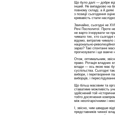
Що було далі — добре від
інший. Не випадково на бі
повному складі, а й деякі
з позиції сьогодення оціню
кривавість стали наслідк
Звичайно, сьогодні не XVI
Речі Посполитої. Проте н
не варто ігнорувати чи пр
чимало тих, хто сьогодні
відомо, витратив чимало 
національно-революційног
зараз? Такі спонтанні мас
прогнозувати і ще важче н
Отож, оптимальним, звісн
право. Ротація владних ел
влади — ось якою має бут
суспільства. Сьогодні так
вибори, і перетворення п
виборців, і переслідування
Що більш масовим та орг
ставатиме можливість уни
здійснений той «історични
тобто досягнення компром
між неолігархічними і не
І, звісно, чим швидше від
представників чинної влад