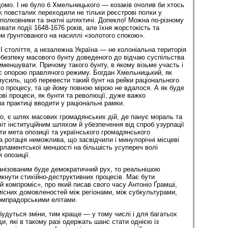
омо. І не було б Хмельницького — козаків очолив би хтось
к повсталих переходили не тільки реєстрові полки у
 полковники та знатні шляхтичі. Допекло! Можна по-різному
вати події 1648-1676 років, але їхня жорстокість та
ом ґрунтованого на насиллі «золотого спокою».
I століття, а незалежна Україна — не колоніальна територія
ебезпеку масового бунту доведеного до відчаю суспільства
именшувати. Причому такого бунту, в якому візьме участь і
 є опорою правлячого режиму. Богдан Хмельницький, як
зусиль, щоб перевести такий бунт на рейки раціонального
о процесу, та це йому повною мірою не вдалося. А як буде
ові процеси, як бунти та революції, дуже важко
а практиці вводити у раціональні рамки.
о, є шлях масових громадянських дій, де панує мораль та
іт інституційним шляхом й убезпечення від спроб узурпації
и мета опозиції та українського громадянського
а ротація неможлива, що засвідчили і минулорічні місцеві
арламентської меншості на більшість усупереч волі
 опозиції.
анізованим буде демократичний рух, то реальнішою
кнути стихійно-деструктивних процесів. Має бути
й компроміс», про який писав свого часу Антоніо Ґрамші,
існих домовленостей між регіонами, між субкультурами,
компрадорськими елітами.
будуться зміни, тим краще — у тому числі і для багатьох
и, які в такому разі одержать шанс стати однією із