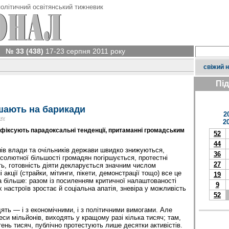
олітичний освітянський тижневик
№ 33 (438)
17-23 серпня 2011 року
свіжий 
Пі
ішають на барикади
2
ку
2
и фіксують парадоксальні тенденції, притаманні громадським
52
44
нів влади та очільників держави швидко знижуються,
36
солютної більшості громадян погіршується, протестні
27
ть, готовність діяти декларується значним числом
акції (страйки, мітинги, пікети, демонстрації тощо) все це
19
 більше: разом із посиленням критичної налаштованості
9
настроїв зростає й соціальна апатія, зневіра у можливість
52
ять — і з економічними, і з політичними вимогами. Але
еси мільйонів, виходять у кращому разі кілька тисяч; там,
ень тисяч, публічно протестують лише десятки активістів.