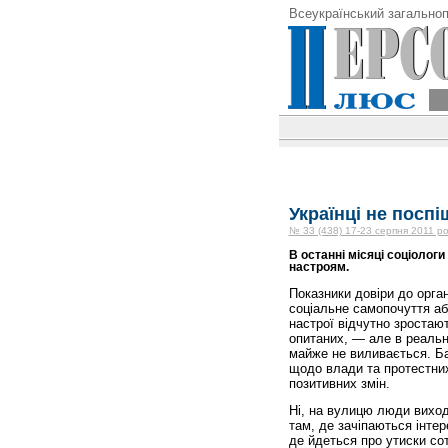
Всеукраїнський загальноп
Українці не посп
№ 33 (438) 17-23 серпня 2011 ро
В останні місяці соціолог
настроям.
Показники довіри до орга
соціальне самопочуття аб
настрої відчутно зростаю
опитаних, — але в реальні 
майже не виливається. Ба
щодо влади та протестних 
позитивних змін.
Ні, на вулицю люди виход
там, де зачіпаються інтер
де йдеться про утиски сот