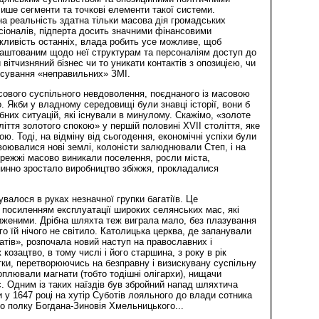
лише сегменти та точкові елементи такої системи.
а реальність здатна тільки масова дія громадських
есіоналів, підперта досить значними фінансовими
ливість останніх, влада робить усе можливе, щоб
лаштованим щодо неї структурам та персоналіям доступ до
вітчизняний бізнес чи то уникати контактів з опозицією, чи
нсування «неправильних» ЗМІ.
асового суспільного невдоволення, поєднаного із масовою
. Якби у владному середовищі були знавці історії, вони б
бних ситуацій, які існували в минулому. Скажімо, «золоте
іття золотого спокою» у першій половині XVII століття, яке
. Тоді, на відміну від сьогодення, економічні успіхи були
воювалися нові землі, колоністи залюднювали Степ, і на
ережжі масово виникали поселення, росли міста,
пинно зростало виробництво збіжжя, прокладалися
валося в руках незначної групки багатіїв. Це
посиленням експлуатації широких селянських мас, які
иженими. Дрібна шляхта теж виграла мало, без плазування
о їй нічого не світило. Католицька церква, де запанували
атів», розпочала новий наступ на православних і
козацтво, в тому числі і його старшина, з року в рік
атки, перетворюючись на безправну і визискувану суспільну
оплювали магнати (тобто тодішні олігархи), нищачи
с. Одним із таких наїздів був збройний напад шляхтича
 у 1647 році на хутір Суботів лояльного до влади сотника
о полку Богдана-Зиновія Хмельницького...