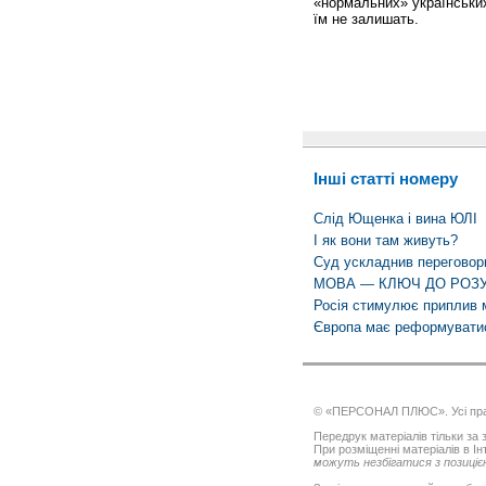
«нормальних» українських 
їм не залишать.
Інші статті номеру
Слід Ющенка і вина ЮЛІ
І як вони там живуть?
Суд ускладнив переговор
МОВА — КЛЮЧ ДО РОЗУМ
Росія стимулює приплив м
Європа має реформуватис
© «ПЕРСОНАЛ ПЛЮС». Усі пра
Передрук матеріалів тільки за з
При розміщенні матеріалів в І
можуть незбігатися з позицією