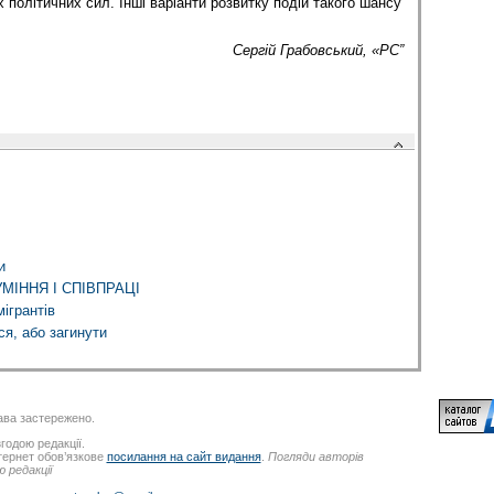
політичних сил. Інші варіанти розвитку подій такого шансу
Сергій Грабовський, «РС”
и
ІННЯ І СПІВПРАЦІ
ігрантів
я, або загинути
ва застережено.
годою редакції.
нтернет обов’язкове
посилання на сайт видання
.
Погляди авторів
 редакції