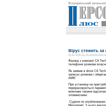
Всеукраїнський загальноп
Вірус стежить за
№ 31 (436) 10 -16 серпня 2011 р
Фахівці з компанії CA Te
телефонні розмови власни
Як заявив в блозі CA Tech
записує розмови і зберіга
AMR.
При установці на при­стр
перераховуються парамет
можливе таємне відсиланн
зловмисники.
Судячи по опублікованих 
Messenger. З цього виход