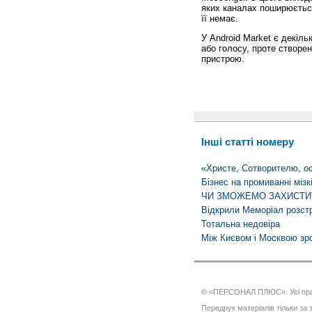
яких каналах поширюється
її немає.
У Android Market є декіль
або голосу, проте створе
пристрою.
Інші статті номеру
«Христе, Сотворителю, ос
Бізнес на промиванні мізк
ЧИ ЗМОЖЕМО ЗАХИСТИ
Відкрили Меморіал розст
Тотальна недовіра
Між Києвом і Москвою зр
© «ПЕРСОНАЛ ПЛЮС». Усі пра
Передрук матеріалів тільки за з