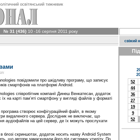
олітичний освітянський тижневик
№ 31 (436)
10 -16 серпня 2011 року
свіжий 
Пі
 вами
2
оку
2
chnologies повідомили про шкідливу програму, що записує
52
ків смартфонів на платформі Android.
44
nologies співробітник компанії Динеш Венкатесан, додаток
36
є їх на карті пам’яті смартфону у вигляді файлів у форматі
27
19
ій програма створює конфігураційний файл, в якому
9
ри видаленого сервера. Дослідник не виключає, що
52
я аудіофайлів на цей сервер, де їх можуть прослухати
в блозі скриншотах, додаток носить назву Android System
ить, що автори замаскували його під системну утиліту. По