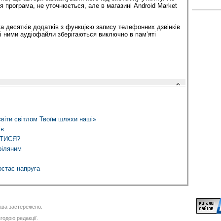
 програма, не уточнюється, але в магазині Android Market
ка десятків додатків з функцією запису телефонних дзвінків
ні ними аудіофайли зберігаються виключно в пам’яті
віти світлом Твоїм шляхи наші»
ів
ТИСЯ?
ріляним
остає напруга
ва застережено.
годою редакції.