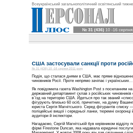
Всеукраїнський загальнополітичний освітянський тижне
№ 31 (436)
10 -16 серпня
США застосували санкції проти росій
№ 31 (436) 10 -16 серпня 2011 року
Подія, що сталася днями в США, має пряме відношення
чиновників Росії. Проте непрямо зачіпає і українських...
Як повідомила газета Washington Post з посиланням на
державний департамент склав з російських чиновників 
в`їзд на територію США. Йдеться про так званий «списо
фігурують близько 60 осіб, причетних, на думку Вашинг
юриста Сергія Магнітського. Серед фігурантів списку 
поліцейські вищої і середньої ланки, тюремні охоронці й
аудитори й інспектори.
Нагадаємо, Сергій Магнітській був керівником відділу п
фірмі Firestone Duncan, яка надавала юридичні послуги
Management. У жовтні 2008 року він дав свідчення слід