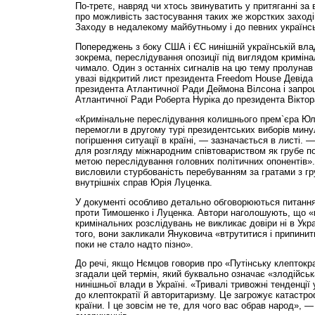
По-третє, навряд чи хтось звинуватить у притяганні за
про можливість застосування таких же жорстких заході
Заходу в недалекому майбутньому і до певних українсь
Попереджень з боку США і ЄС нинішній українській вла
зокрема, переслідування опозиції під виглядом кримін
чимало. Один з останніх сигналів на цю тему пролунав
увазі відкритий лист президента Freedom House Девіда 
президента Атлантичної Ради Деймона Вілсона і запрош
Атлантичної Ради Роберта Нуріка до президента Віктор
«Кримінальне переслідування колишнього прем`єра Юлі
перемогли в другому турі президентських виборів мину
погіршення ситуації в країні, — зазначається в листі. 
для розгляду міжнародним співтовариством як грубе п
метою переслідування головних політичних опонентів».
висловили стурбованість перебуванням за гратами з гр
внутрішніх справ Юрія Луценка.
У документі особливо детально обговорюються питання
проти Тимошенко і Луценка. Автори наголошують, що «
кримінальних розслідувань не викликає довіри ні в Укра
того, вони закликали Януковича «втрутитися і припинити
поки не стало надто пізно».
До речі, якщо Нємцов говорив про «Путінську клептокра
згадали цей термін, який буквально означає «злодійсь
нинішньої влади в Україні. «Тривалі тривожні тенденції 
до клептократії й авторитаризму. Це загрожує катастр
країни. І це зовсім не те, для чого вас обрав народ», 