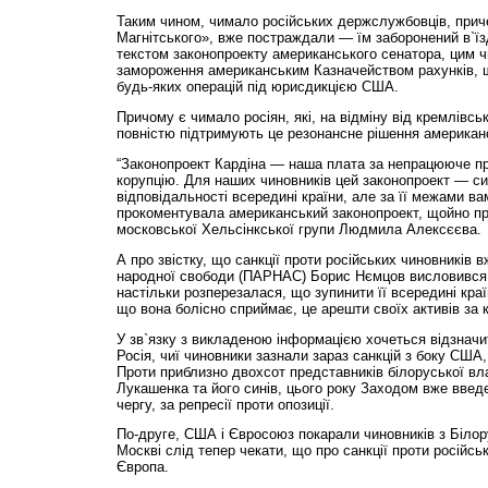
Таким чином, чимало російських держслужбовців, прич
Магнітського», вже постраждали — їм заборонений в`їзд
текстом законопроекту американського сенатора, цим 
замороження американським Казначейством рахунків, щ
будь-яких операцій під юрисдикцією США.
Причому є чимало росіян, які, на відміну від кремлівськи
повністю підтримують це резонансне рішення американ
“Законопроект Кардіна — наша плата за непрацююче п
корупцію. Для наших чиновників цей законопроект — сиг
відповідальності всередині країни, але за її межами в
прокоментувала американський законопроект, щойно пр
московської Хельсінкської групи Людмила Алексєєва.
А про звістку, що санкції проти російських чиновників в
народної свободи (ПАРНАС) Борис Нємцов висловився т
настільки розперезалася, що зупинити її всередині краї
що вона болісно сприймає, це арешти своїх активів за ко
У зв`язку з викладеною інформацією хочеться відзначи
Росія, чиї чиновники зазнали зараз санкцій з боку США
Проти приблизно двохсот представників білоруської в
Лукашенка та його синів, цього року Заходом вже введ
чергу, за репресії проти опозиції.
По-друге, США і Євросоюз покарали чиновників з Білор
Москві слід тепер чекати, що про санкції проти російсь
Європа.