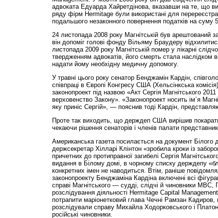
адвоката Едуарда Хайретдінова, вказавши на те, що ви
ряду фірм Hermitage були використані для перереєстраці
подальшого незаконного повернення податків на суму 5
24 листопада 2008 року Магнітській був арештований з
він допоміг голові фонду Вільяму Браудеру відхилитися
листопада 2009 року Магнітській помер у лікарні слідчо
твердженням адвокатів, його смерть стала наслідком в
надати йому необхідну медичну допомогу.
У травні цього року сенатор Бенджамін Кардін, співголов
співпраці в Європі Конгресу США (Хельсінкська комісія)
законопроект під назвою «Акт Сергія Магнітського 2011 
верховенство Закону». «Законопроект носить ім`я Магніт
яку приніс Сергій», — пояснив тоді Кардін, представля
Проте так виходить, що держдеп США вирішив покарати
чекаючи рішення сенаторів і членів палати представник
Американська газета посилається на документ Білого д
держсекретар Хілларі Клінтон «зробила кроки із заборо
причетних до протиправної загибелі Сергія Магнітсько
видання в Білому домі, в чорному списку держдепу «бл
конкретних імен не наводиться. Втім, раніше повідомл
законопроекту Бенджаміна Кардіна включені всі фігуран
справі Магнітського — судді, слідчі й чиновники МВС,
розслідування діяльності Hermitage Capital Management
потрапити маріонетковий глава Чечні Рамзан Кадиров, 
розслідували справу Михайла Ходорковського і Платон
російські чиновники.