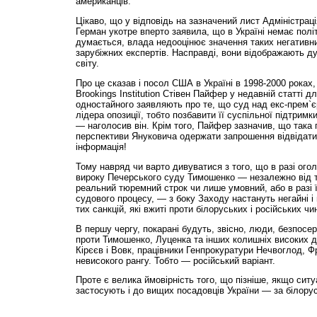
американців.
Цікаво, що у відповідь на зазначений лист Адміністрац
Герман укотре вперто заявила, що в Україні немає полі
думається, влада недооцінює значення таких негативни
зарубіжних експертів. Насправді, вони відображають д
світу.
Про це сказав і посол США в Україні в 1998-2000 роках
Brookings Institution Стівен Пайфер у недавній статті д
одностайного заявляють про те, що суд над екс-прем`є
лідера опозиції, тобто позбавити її суспільної підтримк
— наголосив він. Крім того, Пайфер зазначив, що така 
перспективи Януковича одержати запрошення відвідат
інформація!
Тому навряд чи варто дивуватися з того, що в разі ог
вироку Печерського суду Тимошенко — незалежно від то
реальний тюремний строк чи лише умовний, або в разі 
судового процесу, — з боку Заходу настануть негайні і в
тих санкцій, які вжиті проти білоруських і російських чи
В першу чергу, покарані будуть, звісно, люди, безпосе
проти Тимошенко, Луценка та інших колишніх високих 
Кірєєв і Вовк, працівники Генпрокуратури Нечвоглод, 
невисокого рангу. Тобто — російський варіант.
Проте є велика ймовір­ність того, що пізніше, якщо ситу
застосують і до вищих посадовців України — за білору