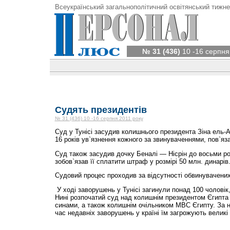
Всеукраїнський загальнополітичний освітянський тижне
№ 31 (436)
10 -16 серпня
Судять президентів
№ 31 (436) 10 -16 серпня 2011 року
Суд у Тунісі засудив колишнього президента Зіна ель-Аб
16 років ув`язнення кожного за звинуваченнями, пов`яз
Суд також засудив дочку Беналі — Нісрін до восьми рок
зобов`язав її сплатити штраф у розмірі 50 млн. динарів
Судовий процес проходив за відсутності обвинувачених
У ході заворушень у Тунісі загинули понад 100 чоловік
Нині розпочатий суд над колишнім президентом Єгипта
синами, а також колишнім очільником МВС Єгипту. За н
час недавніх заворушень у країні їм загрожують великі