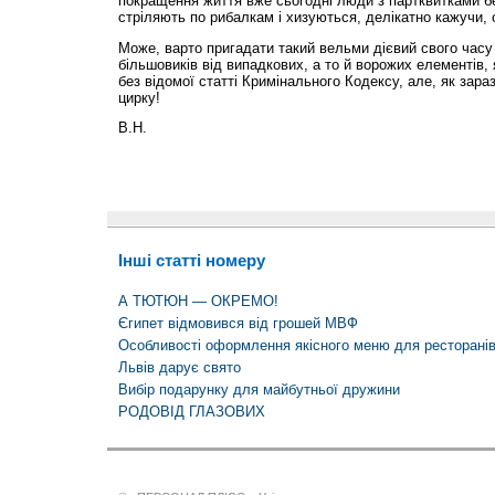
покращення життя вже сьогодні люди з партквитками бе
стріляють по рибалкам і хизуються, делікатно кажучи,
Може, варто пригадати такий вельми дієвий свого часу
більшовиків від випадкових, а то й ворожих елементів, я
без відомої статті Кримінального Кодексу, але, як зара
цирку!
В.Н.
Інші статті номеру
А ТЮТЮН — ОКРЕМО!
Єгипет відмовився від грошей МВФ
Особливості оформлення якісного меню для ресторані
Львів дарує свято
Вибір подарунку для майбутньої дружини
РОДОВІД ГЛАЗОВИХ