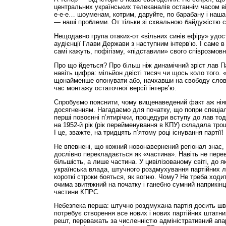
центральних українських телеканалів останнім часом 
е-е-е… шоуменам, котрим, даруйте, по барабану і наша м
— наші проблеми. От тільки зі схвальною байдужістю су
Нещодавно група отаких-от «вільних синів ефіру» удос
аудієнції Глави Держави з наступним інтерв’ю. І саме в 
самі кажуть, пофігізму, «підставили» свого співрозмовн
Про що йдеться? Про більш ніж динамічний зріст лав Па
навіть цифра: мільйон двісті тисяч чи щось коло того. 
щонайменше опонувати або, начхавши на свободу слов
час монтажу остаточної версії інтерв’ю.
Спробуємо пояснити, чому вищенаведений факт аж ніяк
досягненням. Нагадаємо для початку, що попри спеціал
перші повоєнні п’ятирічки, процедури вступу до лав тод
на 1952-й рік (рік перейменування в КПУ) складала тро
І це, зважте, на тридцять п’ятому році існування партії!
Не впевнені, що кожний новонавернений регіонал знає,
дослівно перекладається як «частина». Навіть не пере
більшість, а лише частина. У цивілізованому світі, до я
українська влада, штучного роздмухування партійних ла
короткі строки бояться, як вогню. Чому? Не треба ходи
очима звитяжний на початку і ганебно сумний наприкінц
частини КПРС.
Небезпека перша: штучно роздмухана партія досить шв
потребує створення все нових і нових партійних штатних
решт, переважать за численністю адміністративний апар