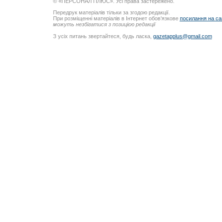
© «ПЕРСОНАЛ ПЛЮС». Усі права застережено.
Передрук матеріалів тільки за згодою редакції.
При розміщенні матеріалів в Інтернет обов’язкове
посилання на са
можуть незбігатися з позицією редакції
З усіх питань звертайтеся, будь ласка,
gazetapplus@gmail.com