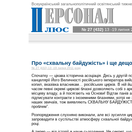
Всеукраїнський загальнополітичний освітянський тижне
№ 27 (432)
13 -19 липня 
Про «схвальну байдужість» і ще дещ
№ 27 (432) 13 -19 липня 2011 року
Спочатку — цікава історична асоціація. Десь у другій п
канцелярії Його Величності російського імператора вийш
копил, вказівка власникам… російських цирків. В ній й
часом певні окремі циркові блазні дозволяють собі з а
місцеву владу, а й посягають на Основи! Відтак панів 
підписувати контракти з іноземними блазнями, котрі не 
наших звичаїв, тож виявляють СХВАЛЬНУ БАЙДУЖІСТЬ
проблем”.
Розпорядження слухняно виконали, але всі зусилля ци
запровадити в суспільстві атмосферу схвальної байдуж
році.
А тепер — від історії в наше сьогодення. Не секрет, щ