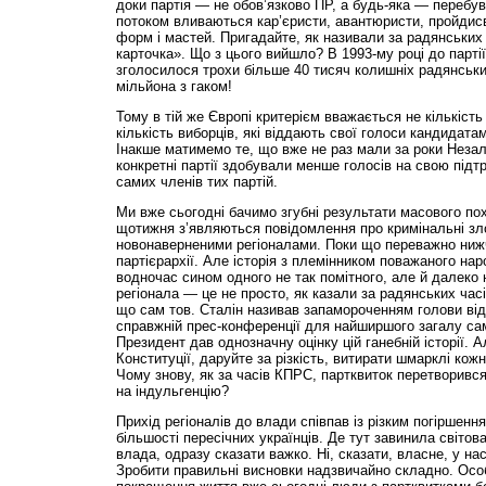
доки партія — не обов’язково ПР, а будь-яка — перебув
потоком вливаються кар’єристи, авантюристи, пройдисвіт
форм і мастей. Пригадайте, як називали за радянських 
карточка». Що з цього вийшло? В 1993-му році до парті
зголосилося трохи більше 40 тисяч колишніх радянських
мільйона з гаком!
Тому в тій же Європі критерієм вважається не кількість
кількість виборців, які віддають свої голоси кандидатам
Інакше матимемо те, що вже не раз мали за роки Незал
конкретні партії здобували менше голосів на свою підтр
самих членів тих партій.
Ми вже сьогодні бачимо згубні результати масового по
щотижня з’являються повідомлення про кримінальні зл
новонаверненими регіоналами. Поки що переважно нижч
партієрархії. Але історія з племінником поважаного нар
водночас сином одного не так помітного, але й далеко 
регіонала — це не просто, як казали за радянських часі
що сам тов. Сталін називав запамороченням голови від 
справжній прес-конференції для найширшого загалу сам
Президент дав однозначну оцінку цій ганебній історії. 
Конституції, даруйте за різкість, витирати шмарклі ко
Чому знову, як за часів КПРС, партквиток перетворився
на індульгенцію?
Прихід регіоналів до влади співпав із різким погіршенн
більшості пересічних українців. Де тут завинила світов
влада, одразу сказати важко. Ні, сказати, власне, у на
Зробити правильні висновки надзвичайно складно. Особ