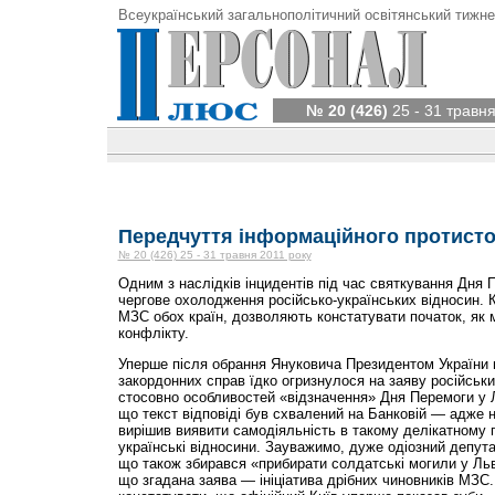
Всеукраїнський загальнополітичний освітянський тижне
№ 20 (426)
25 - 31 травня
Передчуття інформаційного протист
№ 20 (426) 25 - 31 травня 2011 року
Одним з наслідків інцидентів під час святкування Дня 
чергове охолодження російсько-українських відносин. 
МЗС обох країн, дозволяють констатувати початок, як 
конфлікту.
Уперше після обрання Януковича Президентом України в
закордонних справ їдко огризнулося на заяву російськ
стосовно особливостей «відзначення» Дня Перемоги у Л
що текст відповіді був схвалений на Банковій — адже 
вирішив виявити самодіяльність в такому делікатному п
українські відносини. Зауважимо, дуже одіозний депут
що також збирався «прибирати солдатські могили у Льв
що згадана заява — ініціатива дрібних чиновників МЗС.