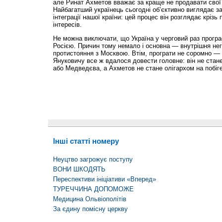
але Ринат Ахметов вважає за краще не продавати свої 
Найбагатший українець сьогодні об’єктивно виглядає за
інтеграції нашої країни: цей процес він розглядає крізь
інтересів.
Не можна виключати, що Україна у черговий раз програ
Росією. Причин тому немало і основна — внутрішня нег
протистояння з Москвою. Втім, програти не соромно — 
Януковичу все ж вдалося довести головне: він не стан
або Медведєва, а Ахметов не стане олігархом на побіге
Інші статті номеру
Неуцтво загрожує поступу
ВОНИ ШКОДЯТЬ
Переспективи ініціативи «Вперед»
ТУРЕЧЧИНА ДОПОМОЖЕ
Медицина Ольвіополітів
За єдину помісну церкву