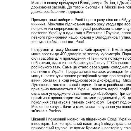
Митного союзу примушує і Володимира Путіна, і Дмитр
добираючи засобів. До того ж сьогодні в Москві вже го
двома російськими лідерами.
Президентські вибори в Росії і цього разу ніяк не обійд
чинника. Можливе підписання цього року угоди про ас
неприємним сюрпризом для усієї російської влади в ц
поставив Україну в один ряд з Естонією і Грузією, спроб
певного приниження нашої країни у Володимира Путіна
«велика трійка ворогів» Росії.
Інструменти тиску Москви на Київ зрозумілі. Вже згадан
може зрости до 400 доларів за тисячу кубометрів. Пар
сил і засобів для прокладення «Північного потоку» і л
побратима, здатних позбавити українську ГТС значного
російського газу. Саме це стало своєрідним холодним
політиків в Україні. Представники «старих демократій» в
можуть затягнути процес ратифікації угоди про асоціац
війни, обкатані в ході неодноразової дискредитації Ми
Лукашенка, чекають своєї години. Поки ж російські те
привільно почуваються в Україні, подають версії подій 
склалося упереджене ставлення до «Свободи». При ц
примітивні пропагандистські штампи радянської добі, д
покоління ставиться з певним скепсисом. Секрет подібн
Москві не хочуть бачити можливості існування успішної
зв’язків з Росією.
Цікавий і показовий нюанс: на південному Сході Україн
інвесторів. Так, контрольний пакет акцій «Індустріальн
прикуплений групою не чужих Кремлю інвесторів у сою