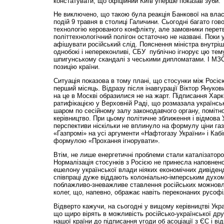
констатувати, що офіційний Київ уперше показав зуби.
Не виключено, що такою була реакція Банкової на власн
подій 9 травня в столиці Галичини. Сьогодні багато гов
технологію керованого конфлікту, але замовники перет
політтехнологічний полігон остаточно не названі. Поки 
афішувати російський слід. Пояснення мініс­тра внутріш
однобокі і непереконливі, СБУ публічно ігнорує цю те
шпигунському скандалі з чеськими дипломатами. І МЗ
позицію країни.
Ситуація показова в тому плані, що стосунки між Росіє
перший місяць. Відразу після інавгурації Віктор Януков
на це в Москві образилися не на жарт. Підписання Харк
ратифікацією у Верховній Раді, що розмазала українс
шаром по сесійному залу законодавчого органу, помітн
керівництво. При цьому політичне зближення і відмова 
перспективи ніскільки не вплинуло на формулу ціни газ
«Газпромі» на усі аргументи «Нафтогазу України» і Кабі
формулою «Прохання ігнорувати».
Втім, не лише енергетичні проблеми стали каталізаторо
Нормалізація стосунків з Росією не принесла наповне
ешелону української влади ніяких економічних дивіденд
співпраці дуже віддають колоніально-ім­пер­ським духом
поблажливо-зневажливе ставлення російських можновла
колег, що, напевно, ображає навіть переконаних русофі
Відверто кажучи, на сьогодні у вищому керівництві Укр
що щиро вірять в можливість російсько-української др
нашої країни до підписання угоди об асоціації з ЄС і в