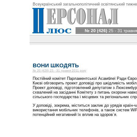
Всеукраїнський загальнополітичний освітянський тижне
№ 20 (426)
25 - 31 травня
ВОНИ ШКОДЯТЬ
№ 20 (426) 25 - 31 травня 2011 року
Постійний комітет Парламентської Асамблеї Ради Європ
Києві обговорить проект доповіді про шкідливість мобі
Проект доповіді, підготовлений депутатом з Люксемб
схвалений на засіданні Комітету з питань охорони нав
сільського господарства і місцевих та регіональних сп
У доповіді, зокрема, міститься заклик до урядів країн
використання мобільних телефонів, а також систем WiF
потенційний негативний їх вплив на здоров`я.