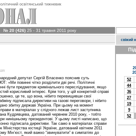
олітичний освітянський тижневик
№ 20 (426)
25 - 31 травня 2011 року
свіжий 
Пі
2
року
2
народний депутат Сергій Власенко пояснив суть
52
Т: «Ми повинні чітко розділити дві речі. Політичні
44
инні бути предметом кримінального переслідування, якщо
тий корисливий інтерес. Крім того, у цій конкретній справі
36
ошенко, це те, що вона, нібито перевищивши свої
27
абміну підписала директиви на газові переговори, і нібито
19
дано збитку державі Україна. При цьому на момент
прави в матеріалах у слідчого лежав лист заступника
9
ана Кудрявцева, датований червнем 2010 року, - тобто
52
при нинішньому президентові. У цьому листі написано, що
нно підписала директиви. Так само в матеріалах справи
 Міністерства юстиції України, датований квітнем 2011
ому Мін’юст, який важко “звинуватити” в симпатіях до