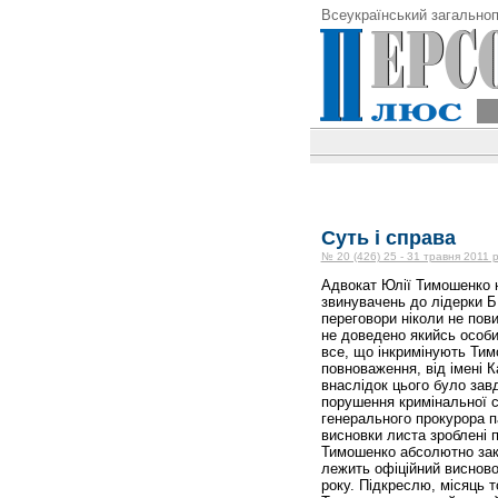
Всеукраїнський загальноп
Суть і справа
№ 20 (426) 25 - 31 травня 2011 
Адвокат Юлії Тимошенко 
звинувачень до лідерки БЮ
переговори ніколи не пов
не доведено якийсь особис
все, що інкримінують Тим
повноваження, від імені К
внаслідок цього було зав
порушення кримінальної с
генерального прокурора п
висновки листа зроблені 
Тимошенко абсолютно зако
лежить офіційний висновок
року. Підкреслю, місяць т