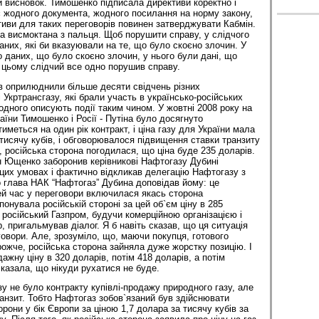
 висновок. Тимошенко підписала директиви коректно і
 жодного документа, жодного посилання на норму закону,
тиви для таких переговорів повинен затверджувати Кабмін.
а висмоктана з пальця. Щоб порушити справу, у слідчого
аних, які би вказуювали на те, що було скоєно злочин. У
о даних, що було скоєно злочин, у нього були дані, що
 цьому слідчий все одно порушив справу.
ів оприлюднили більше десяти свідчень різних
і Укртрансгазу, які брали участь в українсько-російських
одного описують події таким чином. У жовтні 2008 року на
раїни Тимошенко і Росії - Путіна було досягнуто
меться на один рік контракт, і ціна газу для України мала
 тисячу кубів, і обговорювалося підвищення ставки транзиту
, російська сторона погодилася, що ціна буде 235 доларів.
ан Ющенко заборонив керівникові Нафтогазу Дубині
 цих умовах і фактично відкликав делегацію Нафтогазу з
о глава НАК “Нафтогаз” Дубина доповідав йому: це
ей час у переговори включилася якась сторона
понувала російській стороні за цей об`єм ціну в 285
 російський Газпром, будучи комерційною організацією і
, пригальмував діалог. Я б навіть сказав, що ця ситуація
овори. Але, зрозуміло, що, маючи покупця, готового
рожче, російська сторона зайняла дуже жорстку позицію. І
жну ціну в 320 доларів, потім 418 доларів, а потім
сказала, що нікуди рухатися не буде.
у не було контракту купівлі-продажу природного газу, але
ранзит. Тобто Нафтогаз зобов`язаний був здійснювати
орони у бік Європи за ціною 1,7 долара за тисячу кубів за