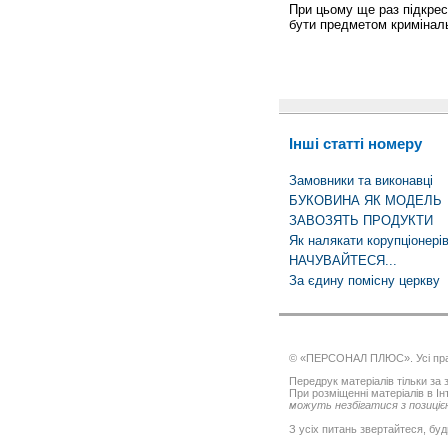
При цьому ще раз підкрес
бути предметом криміналь
Інші статті номеру
Замовники та виконавці
БУКОВИНА ЯК МОДЕЛЬ
ЗАВОЗЯТЬ ПРОДУКТИ
Як налякати корупціонері
НАЧУВАЙТЕСЯ...
За єдину помісну церкву
© «ПЕРСОНАЛ ПЛЮС». Усі пра
Передрук матеріалів тільки за з
При розміщенні матеріалів в І
можуть незбігатися з позицією
З усіх питань звертайтеся, буд