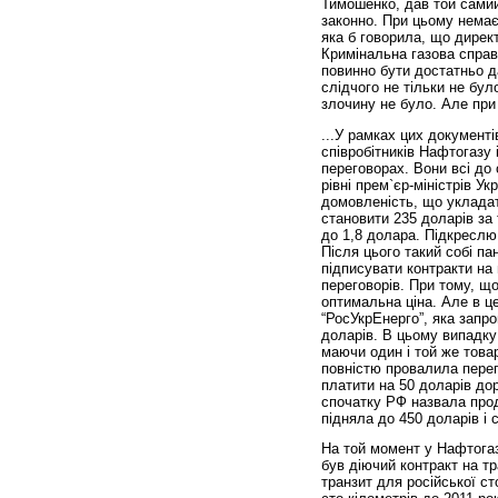
Тимошенко, дав той самий
законно. При цьому немає
яка б говорила, що дирек
Кримінальна газова справ
повинно бути достатньо д
слідчого не тільки не бул
злочину не було. Але при
...У рамках цих документ
співробітників Нафтогазу 
переговорах. Вони всі до 
рівні прем`єр-міністрів Ук
домовленість, що укладати
становити 235 доларів за
до 1,8 долара. Підкреслю
Після цього такий собі п
підписувати контракти на
переговорів. При тому, щ
оптимальна ціна. Але в ц
“РосУкрЕнерго”, яка запро
доларів. В цьому випадку
маючи один і той же товар
повністю провалила перег
платити на 50 доларів до
спочатку РФ назвала прода
підняла до 450 доларів і 
На той момент у Нафтогаз
був діючий контракт на т
транзит для російської ст