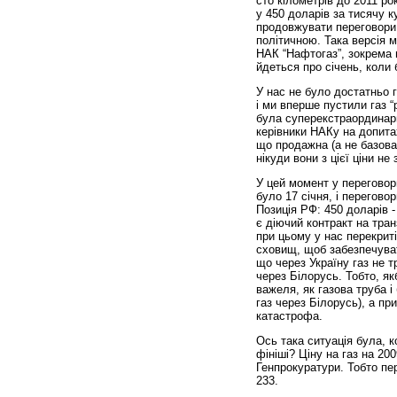
сто кілометрів до 2011 рок
у 450 доларів за тисячу к
продовжувати переговори 
політичною. Така версія м
НАК “Нафтогаз”, зокрема 
йдеться про січень, коли 
У нас не було достатньо 
і ми вперше пустили газ “
була суперекстраординарн
керівники НАКу на допита
що продажна (а не базова 
нікуди вони з цієї ціни не
У цей момент у переговор
було 17 січня, і перегово
Позиція РФ: 450 доларів -
є діючий контракт на тран
при цьому у нас перекриті
сховищ, щоб забезпечуват
що через Україну газ не т
через Білорусь. Тобто, я
важеля, як газова труба і
газ через Білорусь), а пр
катастрофа.
Ось така ситуація була, 
фініші? Ціну на газ на 20
Генпрокуратури. Тобто пе
233.