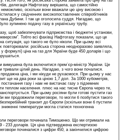
у. Після того, як російська сторона заявила про ціну на газ
убів, делегація Нафтогазу вирішила, що самостійно
неможливо, оскільки вони вважали цю ціну високою і
істилася у свідченнях високопоставлених співробітників
пана Дубини. І так це оголосила суддя. Нагадаю, що
було зупинено подачу газу в українську трубу.
газу, щоб забезпечувати підприємства і бюджетні установи,
реверсом”. Тобто всі фахівці Нафтогазу показали, що це
а ситуація, що такого не було ніколи. При цьому всі
х повторювали: російська сторона неодноразово заявляла,
у формулі) ціна на газ для України буде 450 доларів і що
 зрушаться.
и вимушена була включитися прем`єр-міністр України. Це
ри тривали цілий день. Нагадаю, з чого вони почалися.
 продажна ціна, і ми нікуди не рухаємося. При цьому у нас
зит ще на два роки за ціною 1,7 дол. За 1000 кубометрів,
 постачання газу і нам не вистачає газу з підземних
и теплом населення. плюс на нас тисне Європа через те,
ранспортується. При цьому росіяни були готові пустити газ
кби ми продовжили переговори, то могли б позбутися такого
 безперебійний транзит до Європи (оскільки вони б пустили
и зниженні температури могла статися техногенна
коли переговори починала Тимошенко. Що ми отримали на
09 - 233 доларів. Ця ціна підтверджена експертизою
реговори починалися з цифри 450, а закінчилися цифрою