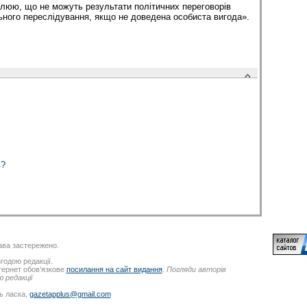
люю, що не можуть результати політичних переговорів
ного переслідування, якщо не доведена особиста вигода».
в?
ва застережено.
годою редакції.
нтернет обов’язкове
посилання на сайт видання
.
Погляди авторів
 редакції
ь ласка,
gazetapplus@gmail.com