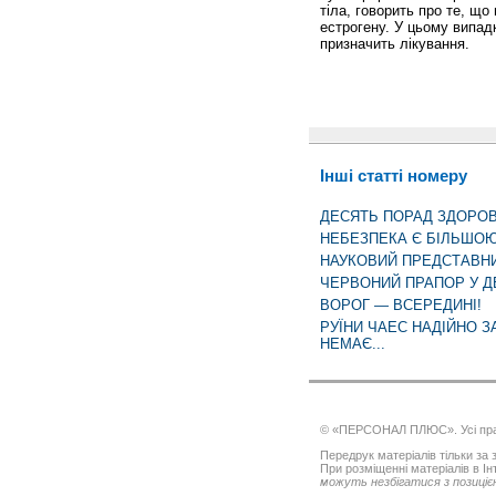
тіла, говорить про те, що
естрогену. У цьому випадк
призначить лікування.
Інші статті номеру
ДЕСЯТЬ ПОРАД ЗДОРО
НЕБЕЗПЕКА Є БІЛЬШО
НАУКОВИЙ ПРЕДСТАВНИК 
ЧЕРВОНИЙ ПРАПОР У Д
ВОРОГ — ВСЕРЕДИНІ!
РУЇНИ ЧАЕС НАДІЙНО 
НЕМАЄ...
© «ПЕРСОНАЛ ПЛЮС». Усі пра
Передрук матеріалів тільки за з
При розміщенні матеріалів в І
можуть незбігатися з позицією