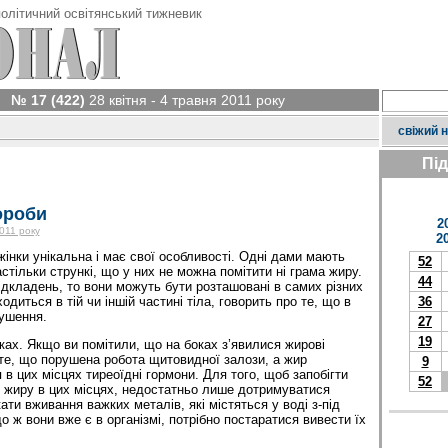
олітичний освітянський тижневик
№ 17 (422)
28 квітня - 4 травня 2011 року
свіжий 
Пі
ороби
2
2011 року
2
жінки унікальна і має свої особливості. Одні дами мають
52
стільки стрункі, що у них не можна помітити ні грама жиру.
44
дкладень, то вони можуть бути розташовані в самих різних
одиться в тій чи іншій частині тіла, говорить про те, що в
36
рушення.
27
19
ках. Якщо ви помітили, що на боках з’явилися жирові
 те, що порушена робота щитовидної залози, а жир
9
в цих місцях тиреоїдні гормони. Для того, щоб запобігти
52
жиру в цих місцях, недостатньо лише дотримуватися
кати вживання важких металів, які містяться у воді з-під
що ж вони вже є в організмі, потрібно постаратися вивести їх