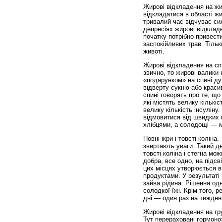
Жирові відкладення на жи
відкладатися в області ж
тривалий час відчуває си
депресіях жирові відклад
початку потрібно привест
заспокійливих трав. Тіль
животі.
Жирові відкладення на сп
звично, то жирові валики
«подарунком» на спині дуж
відверту сукню або краси
спині говорять про те, щ
які містять велику кількі
велику кількість інсуліну
відмовитися від швидких 
хлібцями, а солодощі — 
Повні ікри і товсті коліна
звертають уваги. Такий де
товсті коліна і стегна мо
добра, все одно, на підс
цих місцях утворюється в
продуктами. У результаті 
зайва рідина. Рішення одн
солодкої їжі. Крім того,
дні — один раз на тижден
Жирові відкладення на груд
Тут перераховані гормоно