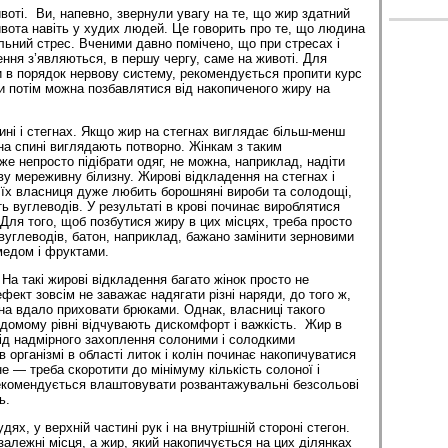
воті. Ви, напевно, звернули увагу на те, що жир здатний
ивота навіть у худих людей. Це говорить про те, що людина
льний стрес. Вченими давно помічено, що при стресах і
ення з’являються, в першу чергу, саме на животі. Для
и в порядок нервову систему, рекомендується пропити курс
ки потім можна позбавлятися від накопиченого жиру на
ині і стегнах. Якщо жир на стегнах виглядає більш-менш
 на спині виглядають потворно. Жінкам з таким
е непросто підібрати одяг, не можна, наприклад, надіти
ву мереживну білизну. Жирові відкладення на стегнах і
о їх власниця дуже любить борошняні вироби та солодощі,
сть вуглеводів. У результаті в крові починає вироблятися
. Для того, щоб позбутися жиру в цих місцях, треба просто
вуглеводів, батон, наприклад, бажано замінити зерновими
медом і фруктами.
. На такі жирові відкладення багато жінок просто не
фект зовсім не заважає надягати різні наряди, до того ж,
жна вдало приховати брюками. Однак, власниці такого
відомому рівні відчувають дискомфорт і важкість. Жир в
ід надмірного захоплення солоними і солодкими
в організмі в області литок і колін починає накопичуватися
е — треба скоротити до мінімуму кількість солоної і
 рекомендується влаштовувати розвантажувальні безсольові
ь.
ях, у верхній частині рук і на внутрішній стороні стегон.
залежні місця, а жир, який накопичується на цих ділянках