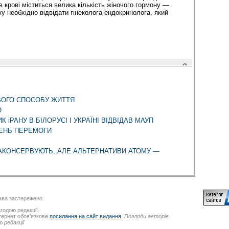
 в крові міститься велика кількість жіночого гормону —
у необхідно відвідати гінеколога-ендокринолога, який
ВОГО СПОСОБУ ЖИТТЯ
Ю
іРАНУ В БІЛОРУСІ І УКРАЇНІ ВІДВІДАВ МАУП
ЕНЬ ПЕРЕМОГИ
ЗАКОНСЕРВУЮТЬ, АЛЕ АЛЬТЕРНАТИВИ АТОМУ —
ва застережено.
годою редакції.
нтернет обов’язкове
посилання на сайт видання
.
Погляди авторів
 редакції