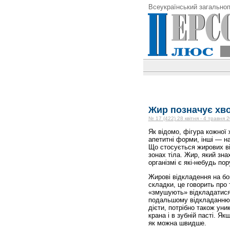
Всеукраїнський загальноп
Жир позначує хв
№ 17 (422) 28 квітня - 4 травня 
Як відомо, фігура кожної 
апетитні форми, інші — на
Що стосується жирових ві
зонах тіла. Жир, який знах
організмі є які-небудь по
Жирові відкладення на бо
складки, це говорить про
«змушують» відкладатися 
подальшому відкладанню 
дієти, потрібно також уни
крана і в зубній пасті. Як
як можна швидше.