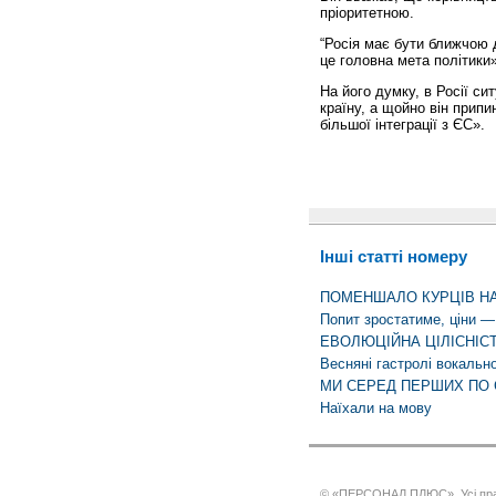
пріоритетною.
“Росія має бути ближчою д
це головна мета політик
На його думку, в Росії си
країну, а щойно він припи
більшої інтеграції з ЄС».
Інші статті номеру
ПОМЕНШАЛО КУРЦІВ НА
Попит зростатиме, ціни —
ЕВОЛЮЦІЙНА ЦІЛІСНІСТ
Весняні гастролі вокально
МИ СЕРЕД ПЕРШИХ ПО
Наїхали на мову
© «ПЕРСОНАЛ ПЛЮС». Усі пра