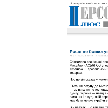
Всеукраїнський загальноп
Росія не бойкоту
№ 17 (422) 28 квітня - 4 травня 
Співголова російської опо
Михайло КАСЬЯНОВ упевнен
Україною і Європейським
товарам.
Про це він сказав у коме
“Питання вступу до Митно
— це питання не господар
думку, Україна — невід`єм
сама, як і в будь-якій єв
має бути метою українці
Він вважає, що керівництв