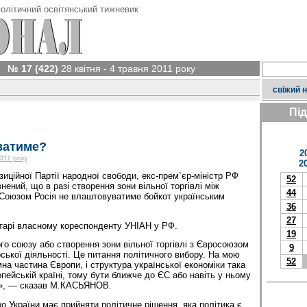
олітичний освітянський тижневик
№ 17 (422)
28 квітня - 4 травня 2011 року
свіжий 
Пі
ватиме?
2
2011 року
2
зиційної Партії народної свободи, екс-прем`єр-міністр РФ
52
ий, що в разі створення зони вільної торгівлі між
44
 Союзом Росія не влаштовуватиме бойкот українським
36
27
нтарі власному кореспонденту УНІАН у РФ.
19
го союзу або створення зони вільної торгівлі з Євросоюзом
9
ської діяльності. Це питання політичного вибору. На мою
52
на частина Європи, і структура української економіки така
ропейській країні, тому бути ближче до ЄС або навіть у ньому
в», — сказав М.КАСЬЯНОВ.
о України має прийняти політичне рішення, яка політика є