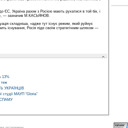
о ЄС, Україна разом з Росією мають рухатися в той бік, і
и», — зазначив М.КАСЬЯНОВ.
туація складніша, «адже тут існує режим, який руйнує
нить існування, Росія піде своїм стратегічним шляхом —
 13%
 теж
Ь УКРАЇНЦІВ
ї студії МАУП “Gloria”
 СПАМУ
ва застережено.