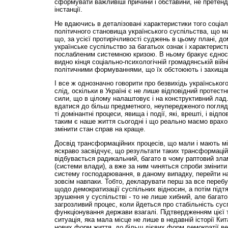
сформувати важливіші причини і обставини, не претенд
інстанції.
Не вдаючись в деталізовані характеристики того соціал
політичного становища українського суспільства, що м
що, за усієї протирічливості суджень в цьому плані, д
українське суспільство за багатьох ознак і характерис
послабленим системною кризою. В ньому бракує єдності
видно кінця соціально-психологічній громадянській війн
політичними формуваннями, що їх обстоюють і захищают
І все ж однозначно говорити про безвихідь українськог
слід, оскільки в Україні є не лише відповідний протестн
сили, що в цілому налаштовує і на конструктивний лад
вдатися до більш предметного, неупередженого погляду
ті домінантні процеси, явища і події, які, врешті, і відп
таким є наше життя сьогодні і що реально маємо врах
змінити стан справ на краще.
Досвід трансформаційних процесів, що мали і мають міс
яскраво засвідчує, що результати таких трансформацій
відбувається радикальний, багато в чому раптовий зла
(системи влади), а вже за ним чиняться спроби змінити
систему господарювання, в даному випадку, перейти на
зовсім навпаки. Тобто, декларувати перш за все перебу
щодо демократизації суспільних відносин, а потім підтя
зрушення у суспільстві - то не лише хибний, але багат
загрозливий процес, коли йдеться про стабільність сусп
функціонування держави взагалі. Підтвердженням цієї 
ситуація, яка мала місце не лише в недавній історії Кит
нових форм життя, до більш дієвих форм демократії ве