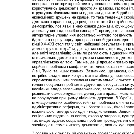
повертає на авторитарний шлях управління всіма держ
користуючись демократіє просто як зразком, гаслом і т.
структурам ближчим часом вдасться досягти бодай нев
економічних зрушень на краще, то така тенденція скор
Для такого правління, до речі, не так вже й потрібно м
демократію, пов’язані з нею ознаки держави, функціону
держав у світі одноосібне (монархії, президентські респу
авторитарне управління достатньо життєво поєднують з
йдеться в першу чергу про права і свободи громадян. 
кінці ХХ-ХХІ століття у світі найкращі результати в орга
демонструють ті країни, де : а) визнають, що влада має
але еліті управлінців; б) вміло регулюють відносини м
максимально демократичні умови і можливості для конт
управлінською елітою. Там же, де ці процеси погано вр
серйозні проблеми і конфлікти, які лише останнім часом 
Лівії, Тунісі та інших країнах. Зазначимо, що масам, бі
потрібно влади, вони хочуть мати стабільну, прогнозов
спроможна вирішити проблеми максимальної кількості 
головні соціальні проблеми. Друге, що стосується ситуац
наскільки влада загальнодержавного, загальнонаціонал
розвивати самоврядування, делегувати права і можливо
не порушуючи при цьому цілісність держави. В Україні, 
міжнаціональних особливостей - ця проблема є чи не н
адміністративна реформа, як і багато інших, була і зал
важливішою, але до сьогодні - нездійсненною. Звідси 
соціальних видатків на освіту, охорону здоров’я, культур
тих вищезгаданих соціальних проблем громадян, які сто
засвідчують саме життєву демократію, якої очікує наро
З огляду на кількість різноманітних громадських об’єднан