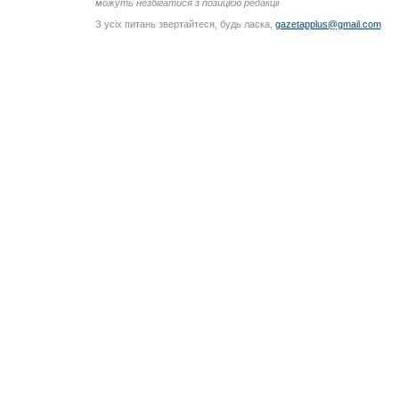
можуть незбігатися з позицією редакції
З усіх питань звертайтеся, будь ласка,
gazetapplus@gmail.com