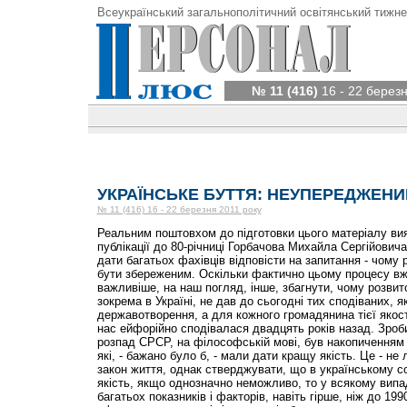
Всеукраїнський загальнополітичний освітянський тижне
№ 11 (416)
16 - 22 березн
УКРАЇНСЬКЕ БУТТЯ: НЕУПЕРЕДЖЕН
№ 11 (416) 16 - 22 березня 2011 року
Реальним поштовхом до підготовки цього матеріалу ви
публікації до 80-річниці Горбачова Михайла Сергійовича
дати багатьох фахівців відповісти на запитання - чому 
бути збереженим. Оскільки фактично цьому процесу вж
важливіше, на наш погляд, інше, збагнути, чому розвит
зокрема в Україні, не дав до сьогодні тих сподіваних, я
державотворення, а для кожного громадянина тієї якості
нас ейфорійно сподівалася двадцять років назад. Зроб
розпад СРСР, на філософській мові, був накопиченням п
які, - бажано було б, - мали дати кращу якість. Це - не
закон життя, однак стверджувати, що в українському с
якість, якщо однозначно неможливо, то у всякому випа
багатьох показників і факторів, навіть гірше, ніж до 1