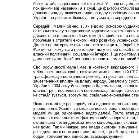
борги, стабілізація грошової системи. Усі інші соціальн
похідними від названих, а в сумі, це фактори стабілізац
даному випадку вкажемо лише на одну проблему еконо
Україні - на розвиток бізнесу, і не усього, а середнього 
Середній і малий бізнес, є, як відомо, основою будь-як
останнього часу з податковим кодексом зокрема наочн
дійсності не в податковій системі (її сприйнятті чи неспри
проблема в стратегії економічного розвитку українсько
Далеко не риторичне питання - хто ж нищить в Україні с
Фактично - комуністи і регіонали, які у різний спосіб с
власний політичний, соціальний інтерес. І це при тому,
діяльності для Партії регіонів становить саме великий б
Свої особливості мала і має, в контексті викладеного, і
у більшості нових країн, витоками яких є колишній СРС
трансформація політичного режиму, а простіше - зміна 
забезпечення впливу на владу народу. Загалом у суспі
України з 2004 року безперервно йде змагання, а точні
кланів, груп, посилюється централізація влади, загост
не стабілізується, зрозуміло, соціально-економічне ст
Якщо взагалі ще раз спробувати відповісти на питання,
управління в Україні, то скоріше всього вона є псевдо
моделі ми ще, однозначно, надто далекі. Тобто, етап де
управлінні суспільством фактично ніби завершується, 
складніший - етап демократичної консолідації і скільки
невідомо. Так чи інакше, але влада сьогодні вимушена
роз’єднує різні політичні сили, але те, що об’єднує їх,
бодай, толерантних відносин, взаєморозуміння.