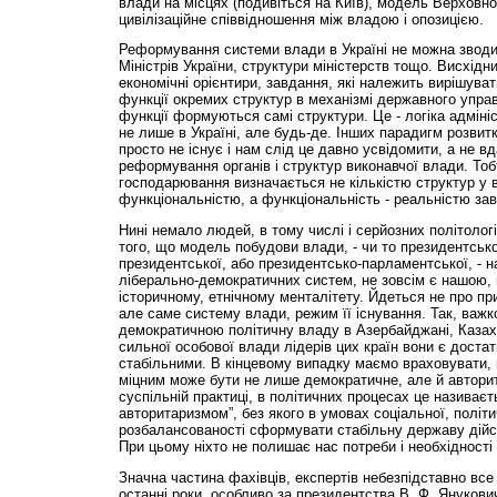
влади на місцях (подивіться на Київ), модель Верховно
цивілізаційне співвідношення між владою і опозицією.
Реформування системи влади в Україні не можна зводи
Міністрів України, структури міністерств тощо. Висхідн
економічні орієнтири, завдання, які належить вирішува
функції окремих структур в механізмі державного управл
функції формуються самі структури. Це - логіка адміні
не лише в Україні, але будь-де. Інших парадигм розви
просто не існує і нам слід це давно усвідомити, а не 
реформування органів і структур виконавчої влади. Тоб
господарювання визначається не кількістю структур у в
функціональністю, а функціональність - реальністю завд
Нині немало людей, в тому числі і серйозних політолог
того, що модель побудови влади, - чи то президентсько
президентської, або президентсько-парламентської, - н
ліберально-демократичних систем, не зовсім є нашою, 
історичному, етнічному менталітету. Йдеться не про п
але саме систему влади, режим її існування. Так, важк
демократичною політичну владу в Азербайджані, Казахст
сильної особової влади лідерів цих країн вони є достат
стабільними. В кінцевому випадку маємо враховувати, 
міцним може бути не лише демократичне, але й автори
суспільній практиці, в політичних процесах це називає
авторитаризмом”, без якого в умовах соціальної, політи
розбалансованості сформувати стабільну державу дійсн
При цьому ніхто не полишає нас потреби і необхідності 
Значна частина фахівців, експертів небезпідставно вс
останні роки, особливо за президентства В. Ф. Янукович