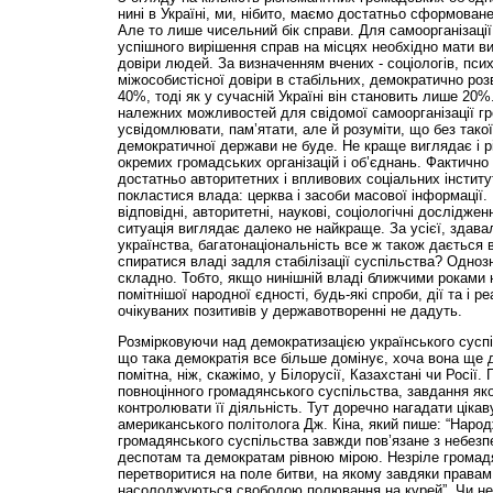
нині в Україні, ми, нібито, маємо достатньо сформован
Але то лише чисельний бік справи. Для самоорганізації 
успішного вирішення справ на місцях необхідно мати ви
довіри людей. За визначенням вчених - соціологів, псих
міжособистісної довіри в стабільних, демократично ро
40%, тоді як у сучасній Україні він становить лише 20%
належних можливостей для свідомої самоорганізації г
усвідомлювати, пам’ятати, але й розуміти, що без тако
демократичної держави не буде. Не краще виглядає і р
окремих громадських організацій і об’єднань. Фактично 
достатньо авторитетних і впливових соціальних інститу
покластися влада: церква і засоби масової інформації.
відповідні, авторитетні, наукові, соціологічні дослідже
ситуація виглядає далеко не найкраще. За усієї, здавал
українства, багатонаціональність все ж також дається в
спиратися владі задля стабілізації суспільства? Одноз
складно. Тобто, якщо нинішній владі ближчими роками 
помітнішої народної єдності, будь-які спроби, дії та і р
очікуваних позитивів у державотворенні не дадуть.
Розмірковуючи над демократизацією українського суспі
що така демократія все більше домінує, хоча вона ще 
помітна, ніж, скажімо, у Білорусії, Казахстані чи Росії.
повноцінного громадянського суспільства, завдання яко
контролювати її діяльність. Тут доречно нагадати ціка
американського політолога Дж. Кіна, який пише: “Наро
громадянського суспільства завжди пов’язане з небез
деспотам та демократам рівною мірою. Незріле громад
перетворитися на поле битви, на якому завдяки правам
насолоджуються свободою полювання на курей”. Чи не 