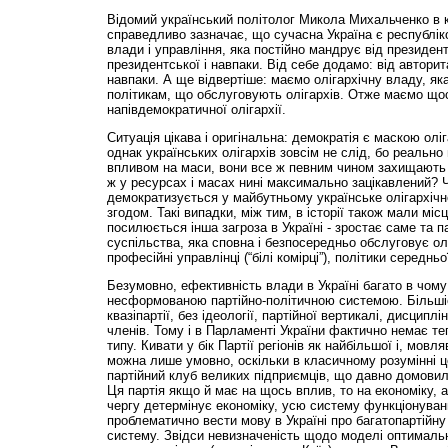
Відомий український політолог Микола Михальченко в 
справедливо зазначає, що сучасна Україна є республі
влади і управління, яка постійно мандрує від президен
президентської і навпаки. Від себе додамо: від авторит
навпаки. А ще відвертіше: маємо олігархічну владу, я
політикам, що обслуговують олігархів. Отже маємо щос
напівдемократичної олігархії.
Ситуація цікава і оригінальна: демократія є маскою олі
однак українських олігархів зовсім не слід, бо реально
впливом на маси, вони все ж певним чином захищають н
ж у ресурсах і масах нині максимально зацікавлений? 
демократизується у майбутньому українське олігархічн
згодом. Такі випадки, між тим, в історії також мали міс
посилюється інша загроза в Україні - зростає саме та 
суспільства, яка сповна і безпосередньо обслуговує олі
професійні управлінці (“білі комірці”), політики середньо
Безумовно, ефективність влади в Україні багато в чому
несформованою партійно-політичною системою. Більшіст
квазіпартії, без ідеології, партійної вертикалі, дисциплі
членів. Тому і в Парламенті України фактично немає те
типу. Кивати у бік Партії регіонів як найбільшої і, мовля
можна лише умовно, оскільки в класичному розумінні це
партійний клуб великих підприємців, що давно домовили
Ця партія якщо й має на щось вплив, то на економіку, а
чергу детермінує економіку, усю систему функціонуван
проблематично вести мову в Україні про багатопартійну
систему. Звідси невизначеність щодо моделі оптимальн