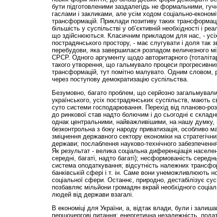
бути підготовленими заздалегідь не формальними, гучн
гаслами і закликами, але усім ходом соціально-економі
трансформацій. Приклади позитиву таких трансформац
більшість у суспільстві у об’єктивній необхідності і реа
що здійснюються. Класичним прикладом для нас, - усі
пострадянського простору, - має слугувати і доля так з
перебудови, яка завершилася розпадом величезного мі
СРСР. Одного аргументу щодо авторитарного (тоталітар
такого утворення, що гальмувало процеси прогресивни
трансформацій, тут помітно малувато. Одним словом,
через поступову демократизацію суспільства.
Безумовно, багато проблем, що серйозно загальмували
українського, усіх пострадянських суспільств, мають св
суто системи господарювання. Перехід від планово-роз
до ринкової став надто болючим і до сьогодні є складн
однак центральними, найважливішими, на нашу думку, 
безконтрольна з боку народу приватизація, особливо ма
зміцнення державного сектору економіки на стратегічн
держави; послаблення науково-технічного забезпеченн
Як результат - велика соціальна диференціація населенн
середні, багаті, надто багаті); несформованість серед
система оподаткування; відсутність належних трансфо
банківській сфері і т. ін. Саме вони унеможливлюють 
соціальної сфери. Останнє, природно, дестабілізує сусп
позбавляє мільйони громадян вкрай необхідного соціал
людей від держави взагалі.
В економіці для України, а, відтак влади, були і залиш
першочергові питання: енергетична незалежність, пода