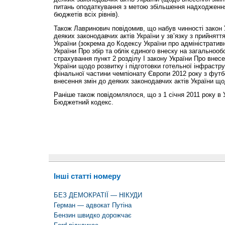
питань оподаткування з метою збільшення надходження 
бюджетів всіх рівнів).
Також Лавринович повідомив, що набув чинності закон 
деяких законодавчих актів України у зв’язку з прийнят
України (зокрема до Кодексу України про адміністратив
України Про збір та облік єдиного внеску на загальноо
страхування пункт 2 розділу I закону України Про внесе
України щодо розвитку і підготовки готельної інфрастру
фінальної частини чемпіонату Європи 2012 року з футб
внесення змін до деяких законодавчих актів України щод
Раніше також повідомлялося, що з 1 січня 2011 року в У
Бюджетний кодекс.
Інші статті номеру
БЕЗ ДЕМОКРАТІЇ — НІКУДИ
Герман — адвокат Путіна
Бензин швидко дорожчає