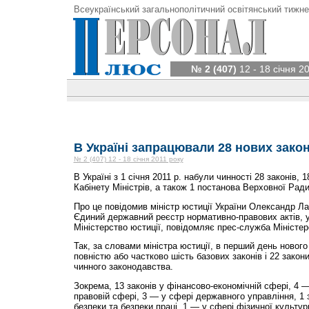
Всеукраїнський загальнополітичний освітянський тижне
№ 2 (407)
12 - 18 січня 2
В Україні запрацювали 28 нових закон
№ 2 (407) 12 - 18 січня 2011 року
В Україні з 1 січня 2011 р. набули чинності 28 законів,
Кабінету Міністрів, а також 1 постанова Верховної Ради
Про це повідомив міністр юстиції України Олександр Л
Єдиний державний реєстр нормативно-правових актів, 
Міністерство юстиції, повідомляє прес-служба Міністер
Так, за словами міністра юстиції, в перший день новог
повністю або частково шість базових законів і 22 закон
чинного законодавства.
Зокрема, 13 законів у фінансово-економічній сфері, 4 —
правовій сфері, 3 — у сфері державного управління, 1 з
безпеки та безпеки праці, 1 — у сфері фізичної культури