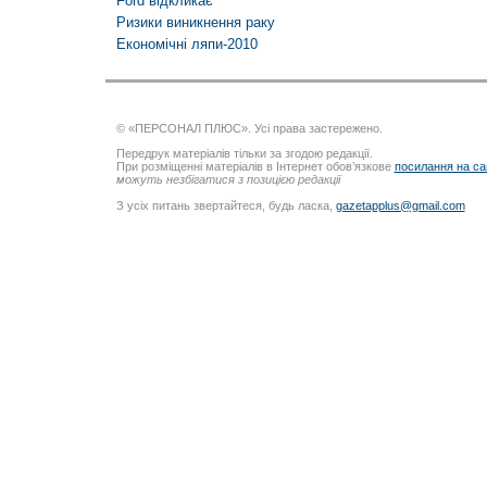
Ford відкликає
Ризики виникнення раку
Економічні ляпи-2010
© «ПЕРСОНАЛ ПЛЮС». Усі права застережено.
Передрук матеріалів тільки за згодою редакції.
При розміщенні матеріалів в Інтернет обов’язкове
посилання на са
можуть незбігатися з позицією редакції
З усіх питань звертайтеся, будь ласка,
gazetapplus@gmail.com