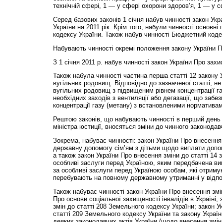
технічній сфері, 1 — у сфері охорони здоров’я, 1 — у с
Серед базових законів 1 січня набув чинності закон У
України на 2011 рік. Крім того, набули чинності основн
кодексу України. Також набув чинності Бюджетний коде
Набувають чинності окремі положення закону України Пр
З 1 січня 2011 р. набув чинності закон України Про зах
Також набула чинності частина перша статті 12 закону У
вугільних родовищ. Відповідно до зазначеної статті, н
вугільних родовищ з підвищеним рівнем концентрації га
необхідних заходів з вентиляції або дегазації, що заб
концентрації газу (метану) з встановленими нормативам
Рештою законів, що набувають чинності в перший день 
міністра юстиції, вносяться зміни до чинного законодав
Зокрема, набуває чинності: закон України Про внесення
державну допомогу сім’ям з дітьми щодо виплати допо
а також закон України Про внесення зміни до статті 14 з
особливі заслуги перед Україною, яким передбачена вип
за особливі заслуги перед Україною особам, які отриму
перебувають на повному державному утриманні у відпові
Також набуває чинності закон України Про внесення змін
Про основи соціальної захищеності інвалідів в Україні,
змін до статті 208 Земельного кодексу України; закон У
статті 209 Земельного кодексу України та закону Украї
деяких законодавчих актів України (щодо внесення змін