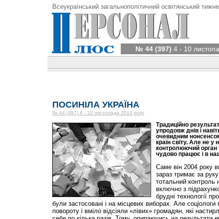
Всеукраїнський загальнополітичний освітянський тижне
№ 44 (397)
4 - 10 листоп
ПОСИНІЛА УКРАЇНА
№ 44 (397) 4 - 10 листопада 2010 року
Традиційно результат
упродовж днів і навіть
очевидним нонсенсом 
країн світу. Але не у 
контролюючий орган 
чудово працює і в на
Саме він 2004 року в
зараз тримає за руку 
тотальний контроль 
включно з підрахунк
брудні технології про
були застосовані і на місцевих виборах. Але соціологи 
повороту і вміло відсіяли «лівих» громадян, які насти
себе по кілька разів. Тому, опираючись на результати е