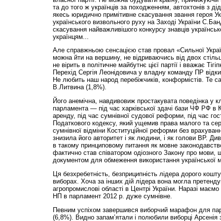
та до того ж українців за походженням, автохтонів з ді
якесь юридично примітивне скасування звання героя Ук
українського визвольного руху на Заході України С.Бан
скасування найважливішого конкурсу знавців українськ
українцям...
Але справжньою сенсацією став провал «Сильної Україн
можна йти на вершину, не відриваючись від двох стіль
не вірить в політичне майбутнє цієї партії і вважає Тігі
Перехід Сергія Леонідовича у владну команду ПР відки
Не любить наш народ перебіжчиків, конформістів. Те са
В.Литвина (1,8%).
Його анемічна, навдивовиж простакувата поведінка у к
парламента — під час харківської здачі бази ЧФ РФ в 
аренду, під час сумнівної судової реформи, під час го
Податкового кодексу, який ущемив права малого та сере
сумнівної відміни Коституційної реформи без врахува
знизила його авторитет і як людини, і як голови ВР. Ди
в такому принциповому питання як мовне законодавство
фактично став співатором одіозного Закону про мови, 
документом для обмеження використання української мов
Ця безхребетність, безприципність лідера дорого кошту
виборах. Хоча за інших дій лідера вона могла претенду
агропромислові області в Центрі України. Наразі маєм
НП в парламент 2012 р. дуже сумнівне.
Певним успіхом завершився виборчий марафон для пар
(6,8%). Видно запам’ятали і полюбили виборці Арсенія 