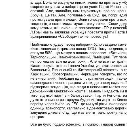
влади. Вона не висунула ніяких планів на противагу «
скоріше результати виборів це не успіх Партії Регіонів, 
опозиції. Але, звичайно, нам трубитимуть про поширенн
Збруча. Це так. Але, погляньмо на Схід, де, попри адм
протестували проти влади. Вони голосували проти всіх,
тенденція, з якою влада мусить рахуватися. Сюди дода
комуністами, які найбільше звинувачують ПР у нечесній
Л.Грач навіть закликав українців повстати проти Партії Р
архіпринципова «Свобода» так не протестує!
Найбільшого удару перед виборами було завдано саме 
«Батьківщина» (отримала понад 13%). Тому не дивно, щ
сягнули 50%, що межує з повним провалом. «Батьківщ
Тернопольщині, Івано-Франківщині, Львів­щині. Тут пе
не проглядаються на довгі роки... Але не все так трагі
Високі результати на Півночі України, де «Батьківщина
Волинській, Рів­ненській та Житомирській областях, а 
Харківщині, Кіровоградщині, Черкащині говорить, що по
не вичерпаний. Необхідні вдалі стратегічні ходи, піар-а
самовіддано і чесно працювати там, де народ наділив
підтверили тенденцію, що люди в невеликих містах впе
дерибанників бюджетних коштів і земель і надають їм 
того, від якої партії він балотувався. Партія Регіонів, 
дуже інтенсивно розгорнула будівництво доріг на Київщ
переїзд через Київську ГЕС, де минулі роки накопичува
одиниць транспорту, капітально відремонтовано дороги
запущено дизельпоїзд, що має зняти транспортну напр
центром.
Все це було подано ефектно, з помпою, і народ оцінив