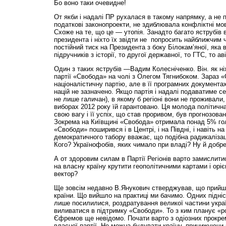
Бо воно таки очевидне!
От якби і надалі ПР рухалася в такому напрямку, а не 
податкові законопроекти, не здиблювала конфліктні мовн
Схоже на те, що це — утопія. Занадто багато яструбів в
президента і ніхто їх звідти не попросить найближчим
постійний тиск на Президента з боку Білокам’яної, яка 
підручників з історії, то другої державної, то ГТС, то ав
Один з таких яструбів —Вадим Колесніченко. Він. як ні
партії «Свобода» на чолі з Олегом Тягнибоком. Зараз 
націоналістичну партію, але в її програмних документа
націй не зазначено. Якщо партія і надалі подаватиме се
не лише галичан), в якому б регіоні вони не проживали,
виборах 2012 року їй гарантовано. Ця молода політична
свою вагу і її успіх, що став проривом, був прогнозова
Зокрема на Київщині «Свобода» отримала понад 5% гол
«Свободи» поширився і в Центрі, і на Півдні, і навіть на
демократичного табору вважає, що подібна радикалізац
Кого? Українофобів, яких чимало при владі? Ну й добр
А от здоровим силам в Партії Регіонів варто замислити
на власну країну крутити геополітичними картами і орі
вектор?
Ще зовсім недавно В.Яну­кович стверджував, що прийшо
країни. Що вийшло на практиці ми бачимо. Одних підніс,
лише посилилися, роздратування великої частини укра
виливатися в підтримку «Свободи». То з ким планує «р
Єфремов ще невідомо. Почати варто з одіозних прокрем
власної партії. Не можна будувати країну, принижуючи 