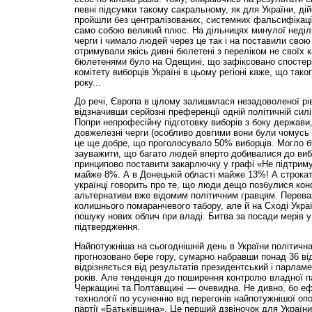
певні підсумки такому сакральному, як для України, ді
пройшли без централізованих, системних фальсифікацій
само собою великий плюс. На дільницях минулої неділі
черги і чимало людей через це так і на поставили свою
отримували якісь дивні бюлетені з переліком не своїх 
бюлетенями було на Одещині, що зафіксовано спостер
комітету виборців Україні в цьому регіоні каже, що тако
року...
До речі, Європа в цілому залишилася незадоволеної рі
відзначивши серйозні преференції одній політичній сил
Попри непрофесійну підготовку виборів з боку держав
довжелезні черги (особливо довгими вони були чомусь н
це ще добре, що проголосувало 50% виборців. Могло бу
зауважити, що багато людей вперто добивалися до вибо
принципово поставити закарлючку у графі «Не підтрим
майже 8%. А в Донецькій області майже 13%! А строкаті
українці говорить про те, що люди дещо позбулися кон
альтернативи вже відомим політичним гравцям. Перева
колишнього помаранчевого табору, але й на Сході Украї
пошуку нових облич при владі. Битва за посади мерів 
підтвердження.
Найпотужніша на сьогод­нішній день в України політичн
прогнозовано бере гору, сумарно набравши понад 36 від
від­різня­ється від результатів президентський і парла
років. Але тенденція до поширення контролю владної пар
Черкащині та Полтавщині — очевидна. Не дивно, бо е
технології по усуненню від перегонів найпотужнішої опо
партії «Батьківщина». Це перший дзвіночок для Україн