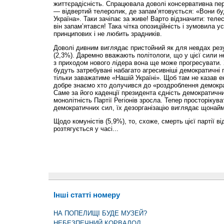
життєрадісність. Спрацювала доволі консервативна пер
— відвертий телеролик, де запам’ятовується: «Вони бу
Україна». Таки зачіпає за живе! Варто відзначити: телесп
він запам’ятався! Така чітка опозиційність і зумовила 
принципових і не любить зрадників.
Доволі дивним виглядає пристойний як для невдах рез
(2,3%). Даремно вважають політологи, що у цієї сили 
з приходом нового лідера вона ще може прогресувати. 
будуть затребувані набагато агресивніші демократичні 
тільки заважатиме «Нашій Україні». Щоб там не казав е
добре знаємо хто долучився до «роздроблення демокр
Саме за його каденції президента єд­ність демократични
моно­літність Партії Регіонів зросла. Тепер просторікув
демократичних сил, їх дезорганізацію виглядає щонайм
Щодо комуністів (5,9%), то, схоже, смерть цієї партії в
розтягується у часі...
Інші статті номеру
НА ПОПЕЛИЩІ БУДЕ МУЗЕЙ?
НЕБЕЗПЕЧНИЙ КОРВАЛОЛ