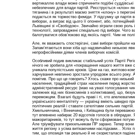
вертикаллю влади може спричинити подібні суд­дівські 
небезпечних для влади партій. Реєструється «клон» яко
тяганина і в результаті маємо зняття «клону» з перегоні
подається як торжество феміди. У підсумку ця партія вз
виборах, а виграє від цього її опонент, або, потенційни
Львівщині зі «Свободою». Звичайно зіграли свою роль і
технології, запроваджені спеціально під вибори. Чого 
балотуватися обов’язково від якоїсь партії. Чим не полі
Але, як вважають спостерігачі, самі вибори пройшли н
Запам’ятаються вони хіба що надзвичайно низькою явкою
непрофесійними діями членів виборчих комісій.
Особливий подив викликає стабільний успіх Партії Регі
нічого не зробила для «покращення нашого життя вже с
уникала популістських кроків. Ціни на газ, житлово-ко
харчування невпинно зростали упродовж всього року. А
помітив. Про що це говорить? Хтось скаже про низький 
населення, традиційний страх населення перед жорстк
адміністративний ресурс (маю на увазі голосування чин
залежних від них бізнесменів з колективами), що, безум
переможцям. Взагалі будуть праві і ті, хто апелюватим
українського менталітету — українці вміють швидко пр
політичних реалій і ставати сателітами сильних партій.
Хмельниччина, і Вінничина, і Київщина були переважн
тут впевнено набирає 20 відсотків голосів в облрадах.
мажоритарників, то тут можуть бути сформовані потужні
Але тріумфувати прихильникам ПР зарано. Тепер вони 
життя регіону з усіма витікаючими наслідками... Успіх 
тим, що опозиція так реально й не скористалася падін