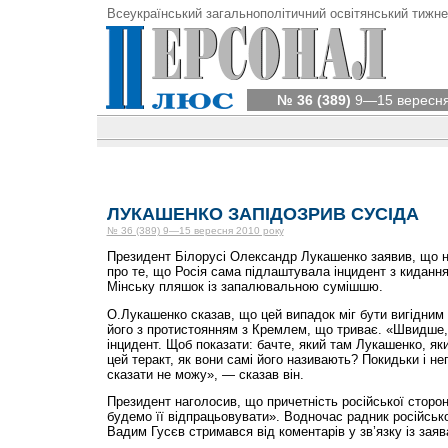
Всеукраїнський загальнополітичний освітянський тижне
№ 36 (389)
9—15 вересня
ЛУКАШЕНКО ЗАПІДОЗРИВ СУСІДА
№ 36 (389) 9—15 вересня 2010 року
Президент Білорусі Олександр Лукашенко заявив, що н
про те, що Росія сама підлаштувала інцидент з киданн
Мінську пляшок із запалювальною сумішшю.
О.Лукашенко сказав, що цей випадок міг бути вигідним р
його з протистоянням з Кремлем, що триває. «Швидше, 
інцидент. Щоб показати: бачте, який там Лукашенко, я
цей теракт, як вони самі його називають? Покидьки і нег
сказати не можу», — сказав він.
Президент наголосив, що причетність російської сторон
будемо її відпрацьовувати». Водночас радник російськ
Вадим Гусєв стримався від коментарів у зв’язку із зая