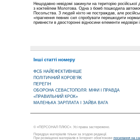
Нещодавно невідомі закинули на територію російської д
з коктейлем Молотова. Одна з бомб пошкодила автомобі
Посольства. З людей ніхто не постраждав, але російсь
«прагнення певних сил спробувати перешкодити нормал
привнести в двосторонні відносини елементи недовіри і
Інші статті номеру
ФСБ НАЙЕФЕКТИВНІШЕ
ПОЛІТИЧНИЙ КОРОВ’ЯК
ПЕРЕГІН
ОБОРОНА СЕВАСТОПОЛЯ: МІФИ І ПРАВДА
«ПРАВИЛЬНИЙ КРОК»
МАЛЕНЬКА ЗАРПЛАТА І ЗАЙВА ВАГА
© «ПЕРСОНАЛ ПЛЮС». Усі права застережено.
Передрук матеріалів тільки за згодою редакції.
При розміщенні матеріалів в Інтернет обов’язкове
посилання на са