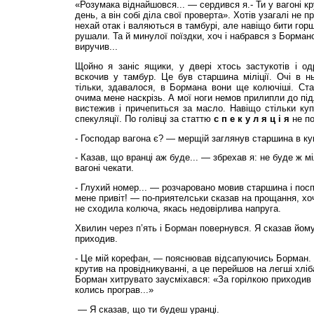
«Розумака віднайшовся... — сердився я.- Ти у вагоні кру
день, а він собі діла свої проверта». Хотів узагалі не 
нехай отак і валяються в тамбурі, але навіщо бити горш
рушали. Та й минулої поїздки, хоч і набрався з Бормано
виручив...
Щойно я заніс ящики, у двері хтось застукотів і од
вскочив у тамбур. Це був старшина міліції. Очі в нь
тільки, здавалося, в Бормана вони ще колючіші. Ст
очима мене наскрізь. А мої ноги немов прилипли до під
вистежив і причепиться за масло. Навіщо стільки ку
спекуляції. По голівці за статтю
с п е к у л я ц і я
не по
- Господар вагона є? — мерщій заглянув старшина в к
- Казав, що вранці аж буде... — збрехав я: не буде ж мі
вагоні чекати.
- Глухий номер... — розчаровано мовив старшина і пос
мене привіт! — по-приятелськи сказав на прощання, хо
не сходила колюча, якась недовірлива напруга.
Хвилин через п’ять і Борман повернувся. Я сказав йому
приходив.
- Це мій корефан, — пояснював відсапуючись Борман.
крутив на провідникуванні, а це перейшов на легші хліб
Борман хитрувато заусміхався: «За горілкою приходив
колись програв...»
— Я сказав, що ти будеш уранці.