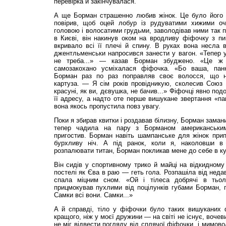
перевірка й закінчувалася.
А ще Борман страшенно любив жінок. Це було його хо
повірив, щоб оцей лобур із рудуватими хижими о
головою і волосатими грудьми, заволодівав ними так п
в Києві, він накинув оком на вродливу фіфочку з 
вкривало всі її плечі й спину. В руках вона несла 
джентльменськи напросився занести у вагон. «Тепер у
не треба...» — казав Борман збуджено. «Це 
самозакохано усміхалася фіфочка. «Бо ваша, панн
Борман раз по раз поправляв своє волосся, що н
картуза. — Я сім років провідникую, сколесив Союз 
красуні, як ви, дєвушка, не бачив...» Фіфочці явно по
її адресу, а надто оте перше вишукане звертання «па
вона якось пропустила повз увагу.
Поки я збирав квитки і роздавав білизну, Борман заман
тепер чадила на пару з Борманом американським
пригостив. Борман навіть шампанське для жінок прип
бурхливу ніч. А під ранок, коли я, наколовши в 
розпалювати титан, Борман покликав мене до себе в куп
Він сидів у спортивному трико й майці на відкидному
постелі як Єва в раю — геть гола. Розпашіла від неда
спала міцним сном. «Ой і тілеса добрячі в тьол
прицмокував пухлими від поцілунків губами Борман,
Самки всі вони. Самки...»
А й справді, тіло у фіфочки було таких вишуканих
кращого, ніж у моєї дружини — на світі не існує, вочеви
не міг відвести погляду від сплячої фіфочки, і мимов