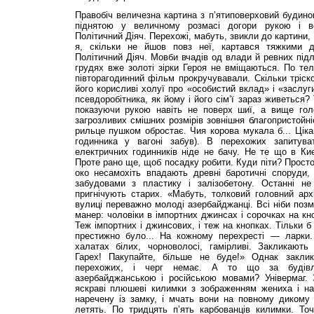
Правобіч величезна картина з п’ятиповерховий будинок
піднятою у величному розмасі догори рукою і в
Політичний Діяч. Перехожі, мабуть, звикли до картини, 
я, скільки не йшов повз неї, картався тяжкими 
Політичний Діяч. Мовби вчадів од влади й ревних підл
грудях вже золоті зірки Героя не вміщаються. По те
півторагодинний фільм прокручувавали. Скільки тріск
його корисливі холуї про «особистий вклад» і «заслуг
псевдоробітника, як йому і його сім’ї зараз живеться?
показуючи рукою навіть не поверх шиї, а вище гол
загрозливих смішних розмірів зовнішня благопристойн
рильце пушком обростає. Чия корова мукала б... Цікав
годинника у вагоні забув). В перехожих запитув
електричних годинників ніде не бачу. Не те що в Киє
Проте рано ще, щоб посадку робити. Куди піти? Просто
око несамохіть впадають древні баротичні споруди
забудовами з пластику і залізобетону. Останні н
пригнічують старих. «Мабуть, толковий головний архі
вулиці переважно молоді азербайджанці. Всі ніби поз
манер: чоловіки в імпортних джинсах і сорочках на кн
Теж імпортних і джинсових, і теж на кнопках. Тільки б
престижно було... На кожному перехресті — ларки
халатах білих, чорноволосі, гамірливі. Закликають
Гарех! Пакупайте, більше не буде!» Однак закли
перехожих, і черг немає. А то що за будів
азербайджанською і російською мовами? Універмаг.
яскраві плюшеві килимки з зображенням жениха і н
наречену із замку, і мчать вони на повному дикому 
летять. По тридцять п’ять карбованців килимки. Точ