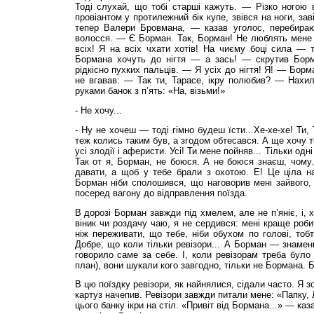
Тоді слухай, що тобі старші кажуть. — Різко ногою 
провіантом у протилежний бік купе, звівся на ноги, за
тепер Валери Бровмана, — казав уголос, перебираю
волосся. — Є Борман. Так, Борман! Не люблять мене 
всіх! Я на всіх чхати хотів! На чиєму боці сила — т
Бормана хочуть до нігтя — а зась! — скрутив Борм
рідкісно пухких пальців. — Я усіх до нігтя! Я! — Борм
не вгавав: — Так ти, Тарасе, ікру полюбив? — Нахил
руками банок з п’ять: «На, візьми!»
- Не хочу...
- Ну не хочеш — тоді гімно будеш їсти...Хе-хе-хе! Ти,
теж колись таким був, а згодом обтесався. А ще хочу т
усі злодії і аферисти. Усі! Ти мене пойняв... Тільки одні
Так от я, Борман, не боюся. А не боюся знаєш, чому.
давати, а щоб у тебе брали з охотою. Е! Це ціла на
Борман ніби сполошився, що наговорив мені зайвого, 
посеред вагону до відправлення поїзда.
В дорозі Борман завжди під хмелем, але не п’яніє, і, 
віник чи роздачу чаю, я не сердився: мені краще роби
ніж переживати, що тебе, ніби обухом по голові, тобт
Добре, що коли тільки ревізори... А Борман — знаменит
говорило саме за себе. І, коли ревізорам треба було
план), вони шукали кого завгодно, тільки не Бормана.
В цю поїздку ревізори, як найнялися, сідали часто. Я з
картуз начепив. Ревізори завжди питали мене: «Папку, 
цього банку ікри на стіл. «Привіт від Бормана...» — каз