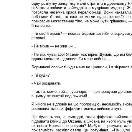
одну розпутну жінку, яку мали стратити в древньому Ри
забажали побачити наймудріші з мудріших мудреці. Жі
потрясла неземна краса перелюбниці. Вони наказали,
побачили її тіло, то вже не могли відірвати своїх по
прекрасне божественне тіло, не може бути грішною», —
її на волю.
- Ти своїй віриш? — поклав Борман аж ніби опецькувату
сплячої.
- Не вірив — не жив би...
- Не вір, чувачаро! Я своїй теж вірив. Думав, що всі бля
одним хахалем підловив. Ти мене пойняв...
Борманові особисті біди мене не цікавили, і я зібрався 
- Ти куди?
- Чай роздавати.
- Так ти, може, той... чувачаро, — припрошував до спок
в цьому отношенії подільчивий...
Я нічого не відповів на цю пропозицію, несамохіть зно
розкішних тілесах фіфочки і мовчки вийшов з купе.
Це було вчора, а сьогодні, коли фіфочка вийшла п
підбивати клинці до Оксани, а Оксана на нього нуль ува
як цього Борман не розумів? Мабуть, і розумів, але
похітливість засліплювали це розуміння. «Не було