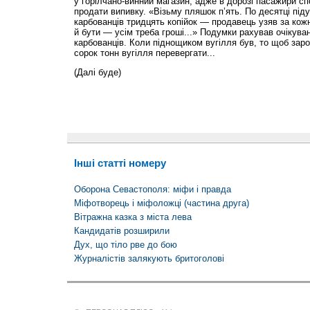
у горілчано-винний магазин, адже в дорозі пасажири с
продати випивку. «Візьму пляшок п’ять. По десятці піду
карбованців тридцять копійок — продавець узяв за кож
й бути — усім треба гроші...» Подумки рахував очікува
карбованців. Коли піднощиком вугілля був, то щоб зароб
сорок тонн вугілля перевергати...
(Далі буде)
Інші статті номеру
Оборона Севастополя: міфи і правда
Міфотворець і міфоложці (частина друга)
Вітражна казка з міста лева
Кандидатів розширили
Дух, що тіло рве до бою
Журналістів залякують бритоголові