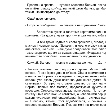
- Правильно зробив, — бубонів басовито Борман, виклад
олімпійки пляшку кон’яку, великий шмат балика, дві банк
тріски. Припрошував до столу:
- Сідай повечеряємо.
- Скоріше пообідаємо... — глянув я на годинника: було 
Волосатою рукою з товстими короткими пальцями
гранчаки: «За дорогу, чувачаро!» — в два ковтки, ніби 
Я теж трохи надпив зі свого гранчака і, зголодніли
маслом і чорною ікрою. Зізнаюся, я жодного разу так ще
але скажу, що смак її мені дуже сподобався, тож і упл
таким азартом, що аж за вухами лящало. «Недарма чор
начальство полюбляє...» — несамохіть подумалось.
- Слухай, Валеро, — мовив я дещо вагаючись. — Де ти 
- Багато знатимеш — швидко постарієш. Місця треба
пойняв. Я вже ікрою давно об’ївся. Хіба з похмелюги 
мучила. — Борман зосереджено глянув на мене своїми
спалахнула якась дуже важлива для нього думка. В
сумнівався, бо вірю не стільки словам, скільки магн
Борман певний час мовчав, продовжуючи думати
невеселе. Сторожко промацував мене очима. Потім на
кон’яку і пив його вже не ковтками, а невеликими порц
кажеш, чувачаро, тобі сподобалася ікра...- витирав па
— І балики, кажеш, тобі подобаються, й печінка...
недобре скалився Борман. Поклав мені на плече свою