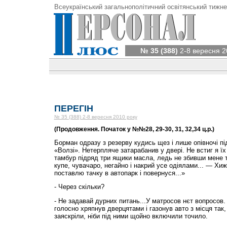
Всеукраїнський загальнополітичний освітянський тижне
№ 35 (388)
2-8 вересня 2
ПЕРЕГІН
№ 35 (388) 2-8 вересня 2010 року
(Продовження. Початок у №№28, 29-30, 31, 32,34 ц.р.)
Борман одразу з резерву кудись щез і лише опівночі під
«Волзі». Нетерпляче затарабанив у двері. Не встиг я їх
тамбур підряд три ящики масла, ледь не збивши мене т
купе, чувачаро, негайно і накрий усе одіялами... — Хи
поставлю тачку в автопарк і повернуся...»
- Через скільки?
- Не задавай дурних питань...У матросов нєт вопросов.
голосно хряпнув дверцятами і газонув авто з місця так, 
заяскріли, ніби під ними щойно включили точило.