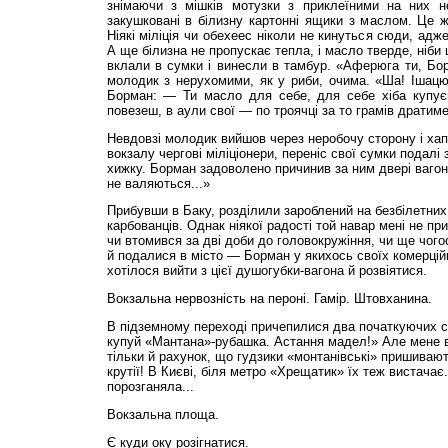
знімаючи з мішків мотузки з приклеїними на них 
закушковані в білизну картонні ящики з маслом. Це 
Ніякі міліція чи обехеес ніколи не кинуться сюди, адж
А ще білизна не пропускає тепла, і масло тверде, ніб
вклали в сумки і винесли в тамбур. «Аферюга ти, Бо
молодик з нерухомими, як у риби, очима. «Ша! Ішацю
Борман: — Ти масло для себе, для себе хіба купуєш?
повезеш, в аули свої — по троячці за то грамів дратим
Невдовзі молодик вийшов через неробочу сторону і хап
вокзалу чергові міліціонери, переніс свої сумки подалі
хижку. Борман задоволено причинив за ним двері вагона:
не валяються...»
Прибувши в Баку, розділили зароблений на безбілетних
карбованців. Однак ніякої радості той навар мені не при
чи втомився за дві доби до головокружіння, чи ще чогос
й подалися в місто — Борман у якихось своїх комерційн
хотілося вийти з цієї душогубки-вагона й розвіятися.
Вокзальна нервозність на пероні. Гамір. Штовханина.
В підземному переході причепилися два початкуючих сп
купуй «Мантана»-рубашка. Астання мадел!» Але мене в
тільки й рахунок, що гудзики «монтанівські» пришивають
крутії! В Києві, біля метро «Хрещатик» їх теж вистачає.
порозганяла...
Вокзальна площа.
Є куди оку розігнатися.