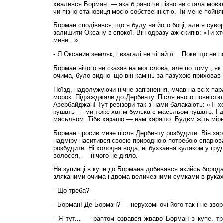
хвалився Борман. — яка б рано чи пізно не стала моєю
чи пізно становиця моєю собственністю. Ти мене пойняв
Борман сподівався, що я буду на його боці, але я сув
залишити Оксану в спокої. Він одразу аж скипів: «Ти х
мене...»
- Я Оксанин земляк, і взагалі не чіпай її... Поки що не
Борман нічого не сказав на мої слова, але по тому , як
очима, було видно, що він камінь за пазухою приховав 
Поїзд, надолужуючи нічне запізнення, мчав на всіх пара
морок. Під»їжджали до Дербенту. Після нього повністю
Азербайджан! Тут ревізори так з нами балакають: «Ті 
кушать — ми тоже хатім булька с масьльом кушать. І д
масьльом. Тібє харашо — нам харашо. Будєм жіть мірн
Борман просив мене після Дербенту розбудити. Він зара
надміру наситився своєю природною потребою-спарюван
розбудити. Ні холодна вода, ні бухкання кулаком у груд
волосся, — нічого не діяло.
На зупинці в купе до Бормана добивався якийсь бород
зляканими очима і двома величезними сумками в руках
- Що треба?
- Борман! Де Борман? — нерухомі очі його так і не зво
- Я тут... — раптом озвався жваво Борман з купе, т