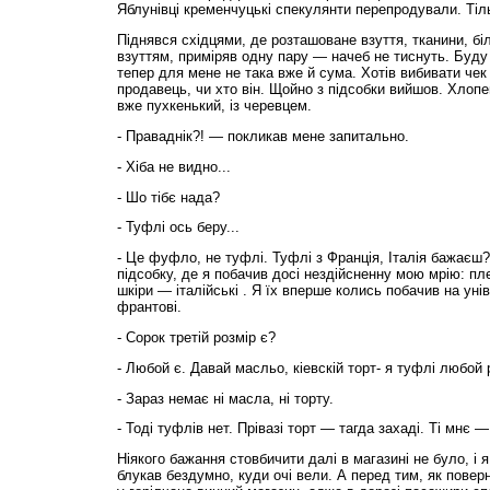
Яблунівці кременчуцькі спекулянти перепродували. Тіль
Піднявся східцями, де розташоване взуття, тканини, біл
взуттям, приміряв одну пару — начеб не тиснуть. Буду
тепер для мене не така вже й сума. Хотів вибивати чек 
продавець, чи хто він. Щойно з підсобки вийшов. Хлопе
вже пухкенький, із черевцем.
- Праваднік?! — покликав мене запитально.
- Хіба не видно...
- Шо тібє нада?
- Туфлі ось беру...
- Це фуфло, не туфлі. Туфлі з Франція, Італія бажаєш
підсобку, де я побачив досі нездійсненну мою мрію: пл
шкіри — італійські . Я їх вперше колись побачив на ун
франтові.
- Сорок третій розмір є?
- Любой є. Давай масльо, кіевскій торт- я туфлі любой 
- Зараз немає ні масла, ні торту.
- Тоді туфлів нет. Прівазі торт — тагда захаді. Ті мнє — 
Ніякого бажання стовбичити далі в магазині не було, і
блукав бездумно, куди очі вели. А перед тим, як повер