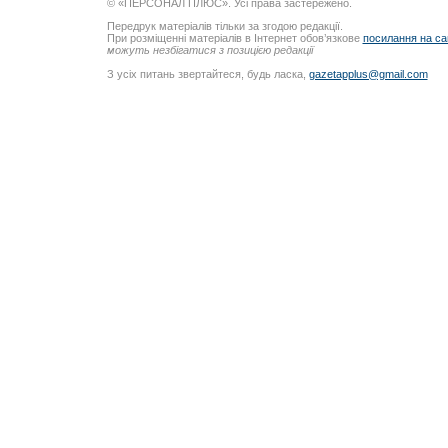
© «ПЕРСОНАЛ ПЛЮС». Усі права застережено.
Передрук матеріалів тільки за згодою редакції.
При розміщенні матеріалів в Інтернет обов’язкове
посилання на са
можуть незбігатися з позицією редакції
З усіх питань звертайтеся, будь ласка,
gazetapplus@gmail.com