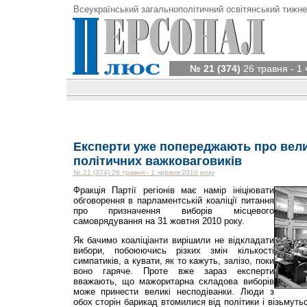
Всеукраїнський загальнополітичний освітянський тижне
№ 21 (374)
26 травня - 1
Експерти уже попереджають про вели
політичних важковаговиків
№ 21 (374) 26 травня - 1 червня 2010 року
Фракція Партії регіонів має намір ініціювати
обговорення в парламентській коаліції питання
про призначення виборів місцевого
самоврядування на 31 жовтня 2010 року.
Як бачимо коаліціанти вирішили не відкладати
вибори, побоюючись різких змін кількості
симпатиків, а кувати, як то кажуть, залізо, поки
воно гаряче. Проте вже зараз експерти
вважають, що мажоритарна складова виборів
може принести великі несподіванки. Люди з
обох сторін барикад втомилися від політики і візьмуть