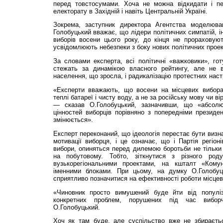
перед товстосумами. Хоча не можна відкидати і пе
електорату в Західній і навіть Центральній Україні.
Зокрема, заступник директора Агентства моделюва
Голобуцький вважає, що лідери політичних симпатій, і
виборів восени цього року, до кінця не прораховуют
усвідомлюють небезпеки з боку нових політичних проек
За словами експерта, всі політичні «важковики», го
стежать за динамікою власного рейтингу, але не в
населення, що зросла, і радикалізацію протестних наст
«Експерти вважають, що восени на місцевих вибора
теплі батареї і чисту воду, а не за російську мову чи в
— сказав О.Голобуцький, зазначивши, що «абсолю
цінностей виборців порівняно з попередніми президе
змінюється».
Експерт переконаний, що ідеологія перестає бути визн
мотивації виборця, і це означає, що і Партія регіон
вибори, опиняться перед дилемою боротьби не тільки н
на побутовому. Тобто, зіткнутися з різного род
вузькорегіональними проектами, на кшталт «Кому
іменними блоками. При цьому, на думку О.Голобуц
сприятливо позначитися на ефективності роботи місцев
«Чиновник просто вимушений буде йти від популі
конкретних проблем, порушених під час вибо
О.Голобуцький.
Хоч як там буде, але суспільство вже не збираєть