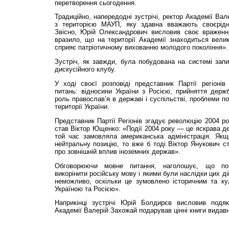
перетворення сьогодення.
Традиційно, напередодні зустрічі, ректор Академії Ва
з територією МАУП, яку здавна вважають своєрідн
Звісно, Юрій Олександрович висловив своє вражен
вразило, що на території Академії знаходиться велика
сприяє патріотичному вихованню молодого покоління».
Зустріч, як завжди, була побудована на системі запит
дискусійного клубу.
У ході своєї розповіді представник Партії регіонів
питань: відносини України з Росією, прийняття держ
роль православ’я в державі і суспільстві, проблеми п
території України.
Представник Партії Регіонів згадує революцію 2004 ро
став Віктор Ющенко: «Події 2004 року — це яскрава де
той час замовляла американська адміністрація. Як
нейтральну позицію, то вже б тоді Віктор Янукович с
про зовнішній вплив іноземних держав».
Обговорюючи мовне питання, наголошує, що по
викорінити російську мову і якими були наслідки цих д
неможливо, оскільки це зумовлено історичним та к
Україною та Росією».
Наприкінці зустрічі Юрій Болдирєв висловив подя
Академії Валерій Захожай подарував цінні книги вида