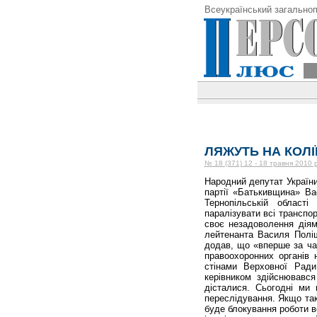
Всеукраїнський загальноп
ЛЯЖУТЬ НА КОЛІ
№ 18 (371) 12 - 18 травня 2010 
Народний депутат України
партії «Батькивщина» Ва
Тернопільській област
паралізувати всі транспо
своє незадоволення діям
лейтенанта Василя Поліщ
додав, що «вперше за час
правоохоронних ор­ганів 
стінами Верховної Ради
керівником здійснювався
дісталися. Сьогодні ми 
переслідування. Якщо так
буде блокування роботи в