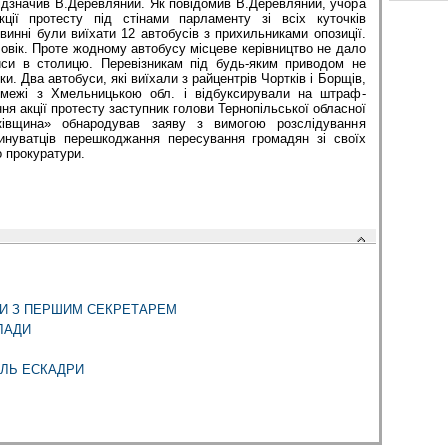
відзначив В.Деревляний. Як повідомив В.Деревляний, учора
кції протесту під стінами парламенту зі всіх куточків
овинні були виїхати 12 автобусів з прихильниками опозиції.
ловік. Проте жодному автобусу місцеве керівництво не дало
йси в столицю. Перевізникам під будь-яким приводом не
ки. Два автобуси, які виїхали з райцентрів Чортків і Борщів,
 межі з Хмельницькою обл. і відбуксирували на штраф-
ня акції протесту заступник голови Тернопільської обласної
тьківщина» обнародував заяву з вимогою розслідування
инуватців перешкоджання пересування громадян зі своїх
 прокуратури.
ЛИ З ПЕРШИМ СЕКРЕТАРЕМ
ЛАДИ
ЛЬ ЕСКАДРИ