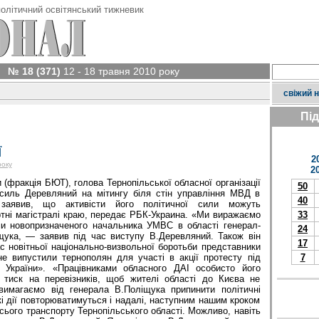
олітичний освітянський тижневик
№ 18 (371)
12 - 18 травня 2010 року
свіжий 
Пі
Ї
2
року
2
 (фракція БЮТ), голова Тернопільської обласної організації
50
силь Деревляний на мітингу біля стін управління МВД в
40
і заявив, що активісти його політичної сили можуть
ртні магістралі краю, передає РБК-Украина. «Ми виражаємо
33
и новопризначеного начальника УМВС в області генерал-
24
ука, — заявив під час виступу В.Деревляний. Також він
17
 новітньої національно-визвольної боротьби представники
не випустили тернополян для участі в акції протесту під
7
 України». «Працівниками обласного ДАІ особисто його
 тиск на перевізників, щоб жителі області до Києва не
вимагаємо від генерала В.Поліщука припинити політичні
і дії повторюватимуться і надалі, наступним нашим кроком
сього транспорту Тернопільського області. Можливо, навіть