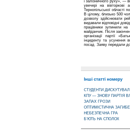
і залізничного руху», — 
увечері на вівторкові а
Тернопільської області п
В цілому, близько 500 чо
дозволу здій­снювати ре
видавали від­повідні довід
працівники зупинили на
майданчик. Після закінчен
організації партії «Ба
інциденту та усунення в
посад. Заяву передали до
Інші статті номеру
СТУДЕНТИ ДИСКУТУВА
КПУ — ЗНОВУ ПАРТІЯ В
ЗАПАХ ГРОЗИ
ОПТИМІСТИЧНА ЗАГИБЕ
НЕБЕЗПЕЧНА ГРА
Б’ЮТЬ НА СПОЛОХ