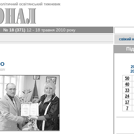
олітичний освітянський тижневик
№ 18 (371)
12 - 18 травня 2010 року
свіжий 
Пі
НО
2
року
2
50
40
33
24
17
7