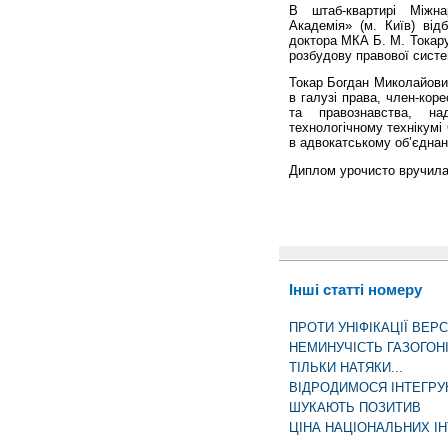
В штаб-квартирі Міжна
Академія» (м. Київ) ві
доктора МКА Б. М. Токару
розбудову правової систе
Токар Богдан Миколайович
в галузі права, член-кор
та правознавства, на
технологічному технікумі
в адвокатському об’єднан
Диплом урочисто вручила
Інші статті номеру
ПРОТИ УНІФІКАЦІЇ ВЕРС
НЕМИНУЧІСТЬ ГАЗОГОН
ТІЛЬКИ НАТЯКИ...
ВІДРОДИМОСЯ ІНТЕГР
ШУКАЮТЬ ПОЗИТИВ
ЦІНА НАЦІОНАЛЬНИХ ІН