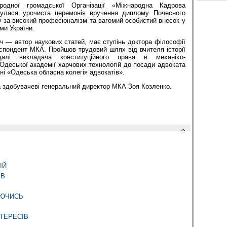
родної громадської Організації «Міжнародна Кадрова
дбулася урочиста церемонія вручення диплому Почесного
 за високий професіоналізм та вагомий особистий внесок у
ми України.
 — автор наукових статей, має ступінь доктора філософії
еспондент МКА. Пройшов трудовий шлях від вчителя історії
далі викладача конституційного права в механіко-
 Одеської академії харчових технологій до посади адвоката
ні «Одеська обласна колегія адвокатів».
 здобувачеві генеральний директор МКА Зоя Козленко.
ІЙ
ІВ
УЮЧИСЬ
ТЕРЕСІВ