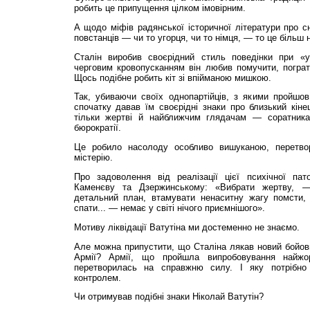
робить це припущення цілком імовірним.
А щодо міфів радянської історичної літератури про 
повстанців — чи то угорця, чи то німця, — то це більш 
Сталін виробив своєрідний стиль поведінки при «у
черговим кровопусканням він любив помучити, погра
Щось подібне робить кіт зі впійманою мишкою.
Так, убиваючи своїх однопартійців, з якими пройшов
спочатку давав їм своєрідні знаки про близький кіне
тільки жертві й найближчим глядачам — соратникам
бюрократії.
Це робило насолоду особливо вишуканою, перетво
містерію.
Про задоволення від реалізації цієї психічної пат
Каменєву та Дзержинському: «Вибрати жертву, —
детальний план, втамувати ненаситну жагу помсти,
спати... — немає у світі нічого приємнішого».
Мотиву ліквідації Ватутіна ми достеменно не знаємо.
Але можна припустити, що Сталіна лякав новий бойов
Армії? Армії, що пройшла випробовування найжор
перетворилась на справжню силу. І яку потрібно
контролем.
Чи отримував подібні знаки Ніколай Ватутін?