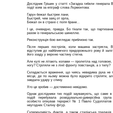
Дослідник Грішин у статті «Загадка гибели генерала 
події взяв за епіграф слова Лєрмонтова:
Гарун бежал быстрее лани,
Быстрей, чем заяц от орла,
Бежал он в страхе с поля брани...
І це, очевидно, правда. Бо тікали так, що партизан
разом із генеральською шинеллю.
Реконструкція бою виглядає приблизно так.
Після перших пострілів, коли машина застрягла, В
відступив до найближчого придорожнього рову й заліг
його ззаду у верхню частину стегна.
Але кулі не літають колами — пролетіла над головою, 
ногу? Стріляли не з лінії фронту повстанців, а з тилу?
Складається враження, що чиясь невидима рука не т
місце, де по ньому можна було відкрито стріляти, а
завдала удару у спину.
Хто це зробив — достеменно невідомо.
Однак дослідники тих подій зауважують, що саме в 
подій перебувала розвідувально-диверсійна груп
особисто опікував терорист № 1 Павло Судоплатов 
неугодних Сталіну фігур.
Суперечливість фактів, а також сталінська традиція