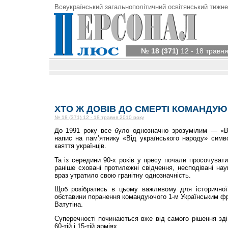
Всеукраїнський загальнополітичний освітянський тижне
№ 18 (371)
12 - 18 травня
ХТО Ж ДОВІВ ДО СМЕРТІ КОМАНДУ
№ 18 (371) 12 - 18 травня 2010 року
До 1991 року все було однозначно зрозумілим — «Ва
напис на пам’ятнику «Від українського народу» симв
каяття українців.
Та із середини 90-х років у пресу почали просочувати
раніше сховані протилежні свідчення, несподівані нау
враз утратило свою гранітну однозначність.
Щоб розібратись в цьому важливому для історичної
обставини поранення командуючого 1-м Українським фр
Ватутіна.
Суперечності починаються вже від самого рішення здій
60-тій і 15-тій арміях.