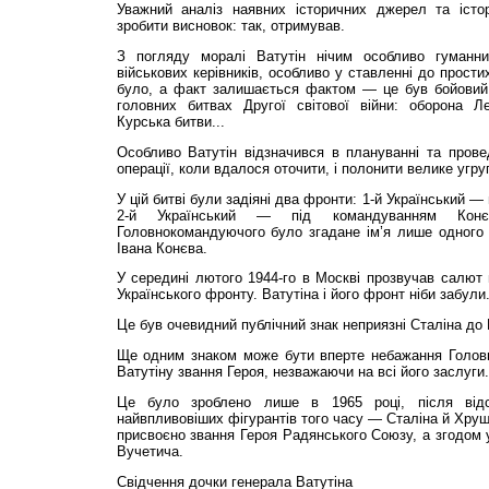
Уважний аналіз наявних історичних джерел та істо
зробити висновок: так, отримував.
З погляду моралі Ватутін нічим особливо гуманни
військових керівників, особливо у ставленні до прости
було, а факт залишається фактом — це був бойовий 
головних битвах Другої світової війни: оборона Ле
Курська битви...
Особливо Ватутін відзначився в плануванні та прове
операції, коли вдалося оточити, і полонити велике угру
У цій битві були задіяні два фронти: 1-й Український —
2-й Український — під командуванням Кон
Головнокомандуючого було згадане ім’я лише одног
Івана Конєва.
У середині лютого 1944-го в Москві прозвучав салют н
Українського фронту. Ватутіна і його фронт ніби забули
Це був очевидний публічний знак неприязні Сталіна до 
Ще одним знаком може бути вперте небажання Голов
Ватутіну звання Героя, незважаючи на всі його заслуги.
Це було зроблено лише в 1965 році, після від
найвпливовіших фігурантів того часу — Сталіна й Хрущ
присвоєно звання Героя Радянського Союзу, а згодом 
Вучетича.
Свідчення дочки генерала Ватутіна