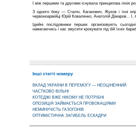
І між першими та другими існувала принципова лінія ро
З одного боку — Сталін, Каганович, Жуков і їхні оп
червоноармійці Юрій Коваленко, Анатолій Дімаров... І, 
Ідейні послідовники перших організовують сьогодн
намагаючись і нас змусити крокувати під бій їхніх бараб
Інші статті номеру
ВКЛАД УКРАЇНИ В ПЕРЕМОГУ — НЕОЦІНЕННИЙ
ЧАСТКОВО ВІЛЬНІ
КОТЕДЖІ ВЖЕ НІКОМУ НЕ ПОТРІБНІ
ОПОЗИЦІЯ ЗАЙМАЄТЬСЯ ПРОВОКАЦІЯМИ
НЕМИНУЧІСТЬ ГАЗОГОНІВ
ОПТИМІСТИЧНА ЗАГИБЕЛЬ ЕСКАДРИ