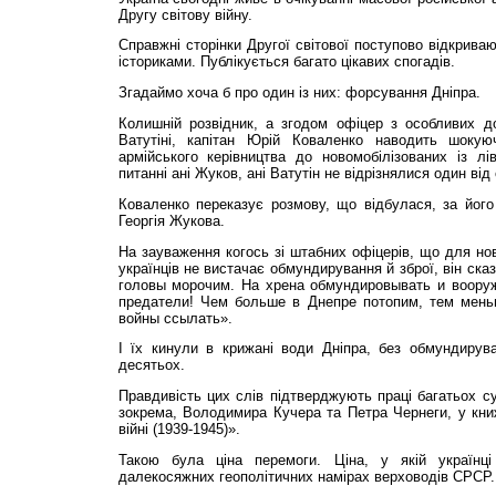
Другу світову війну.
Справжні сторінки Другої світової поступово відкрива
істориками. Публікується багато цікавих спогадів.
Згадаймо хоча б про один із них: форсування Дніпра.
Колишній розвідник, а згодом офіцер з особливих до
Ватутіні, капітан Юрій Коваленко наводить шоку
армійського керівництва до новомобілізованих із лі
питанні ані Жуков, ані Ватутін не відрізнялися один від
Коваленко переказує розмову, що відбулася, за його
Георгія Жукова.
На зауваження когось зі штабних офіцерів, що для но
українців не вистачає обмундирування й зброї, він ска
головы морочим. На хрена обмундировывать и воору
предатели! Чем больше в Днепре потопим, тем мень
войны ссылать».
І їх кинули в крижані води Дніпра, без обмундирува
десятьох.
Правдивість цих слів підтверджують праці багатьох су
зокрема, Володимира Кучера та Петра Чернеги, у книжц
війні (1939-1945)».
Такою була ціна перемоги. Ціна, у якій українц
далекосяжних геополітичних намірах верховодів СРСР.