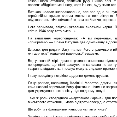
казав нічого істотного, потискав руку і йшов собі. У
просив: «Відріжте мені ногу, чорт із нею, буду жити без
Батькові кололи знеболювальне, але все одно він був
герой війни, кричав благим матом на всю лікарню. Л
обурювались: «Не обманюйте, вам не боляче, перестан
Нога загнивала, звідти буквально вилазили черви. П
квітня 1944 року тато вмер...»
На запитання кореспондента: «А ви переконані, 
«прибрали?» — Олена Ватутіна дає однозначну відповід
Власне, для родини Ватутіна ім’я його справжнього вб
як і для всієї тодішньої радянської верхівки.
Бо, у значній мірі, демонстративне знищення відомо
попереджало, що ніякі заслуги, ніяка слава не вряту
тваринна відданість, і послух можуть служити примарн
І таку поведінку потрібно щоденно демонструвати.
Як це робили, наприклад, Калінін і Молотов, дружин як
хоча названі опричники йому фактично нічим не загро
для утримування останніх у відповідному тонусі.
Таку ж роль своєрідного «жертовного барана» для по
військового оточення, і мала відіграти своєрідна страта
Що робити з фальшивим написом на пам’ятнику?
Україна сьогодні живе в очікуванні масової російської