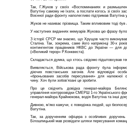
Так, Г.Жуков у своїх «Воспоминаниях и размышлен
Ватутіну самому не їхати, а послати когось зі своїх за
Воєнної ради фронту наполегливо підтримав Ватутіна у 
Жуков не називає прізвища. Таким впливовим тоді був
У наступних виданнях мемуарів Жукова цю фразу було
З історії СРСР ми знаємо, що Хрущов часто виконував
Сталіна. Так, зокрема, саме його наприкінці 30-х рок
контингентом працівників НКВС до України — для д
(«Великий терор» Р.Конквеста).
Складається думка, що хтось свідомо підштовхував ге
Виявляється, Військова рада фронту була інформо
діючих повстанських загонів. Але відповідні осо
«броньованих засобів пересування» для належної о
чину. Хоч були зобов’язані це зробити.
Про це свідчить довідка генерал-майора Беляно
управління контррозвідки СМЕРШ 1-го Українського фро
генерал-майора Крайнюкова, водія Ватутіна та інші док
Дивною, м’яко кажучи, є поведінка людей, що безпосер
Ватутіна.
Так, за дорученням офіцера з особливих доручень 
Білошпицький мав розвідати шляхи пересування коман