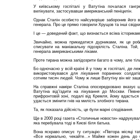
У київському госпіталі у Ватутіна почалася ганг
вилікувати, застосувавши американський пеніцилін.
Однак Сталін особисто найсуворіше заборонив його в
генерала. Про це прямо говорили Хрущов та інші свідки
І це — доведений факт, що визнається всіма історикам
Звичайно, можна прикидатися дурниками, як це робл
списувати на маніакальну підо­зрілість Сталіна. Той,
генерала американськими ліками.
Проте тирана можна запідозрити багато в чому, але тіль
Бо одночасно у всій країні й у тому ж госпіталі, де л
використовувався для лі­ку­вання поранених солдаті
сотням тисяч людей. Чому ж лише Ватутіну він міг заш
На справжні наміри Сталіна опосередковано вказує щ
Ватутіна від’їздити на лікування до Москви. Певн
прифронтовій зоні, подалі від Кремля, йому вдасться 
удасться змінити гнів на милість злобного тирана.
Та, як показала дійсність, це були марні сподівання.
Ще в 2000 році газета «Столичные новости» надрукувал
яка перебувала тоді в Києві біля батька.
Вона яскраво описує ту ситуацію: «Півтора місяці тат
«Все нормально, чекайте...» Майже кожен день до 