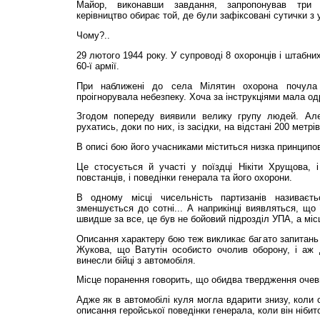
Майор, виконавши завдання, запропонував три 
керівництво обирає той, де були зафіксовані сутички з
Чому?..
29 лютого 1944 року. У супроводі 8 охоронців і штабни
60-ї армії.
При наближені до села Мілятин охорона почула 
проігнорувала небезпеку. Хоча за інструкціями мала од
Згодом попереду виявили велику групу людей. Ал
рухатись, доки по них, із засідки, на відстані 200 метрі
В описі бою його учасниками міститься низка принципо
Це стосується й участі у поїздці Нікіти Хрущова, і 
повстанців, і поведінки генерала та його охорони.
В одному місці чисельність партизанів називаєть
зменшується до сотні... А наприкінці виявляться, що 
швидше за все, це був не бойовий підрозділ УПА, а мі
Описання характеру бою теж викликає багато запитан
Жукова, що Ватутін особисто очолив оборону, і аж 
винесли бійці з автомобіля.
Місце поранення говорить, що обидва твердження очев
Адже як в автомобілі куля могла вдарити знизу, коли с
описання геройської поведінки генерала, коли він ніби