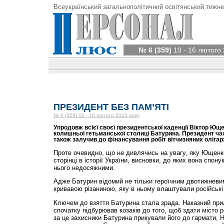
Всеукраїнський загальнополітичний освітянський тижне
№ 6 (359)
10 - 16 лютого 
ПРЕЗИДЕНТ БЕЗ ПАМ’ЯТІ
№ 6 (359) 10 - 16 лютого 2010 року
Упродовж всієї своєї президентської каденції Віктор Ющ
колишньої гетьманської столиці Батурина. Президент час
також залучив до фінансування робіт вітчизняних олігарх
Проте очевидно, що не дивлячись на увагу, яку Ющенко 
сторінці в історії України, висновки, до яких вона спон
нього недосяжними.
Адже Батурин відомий не тільки героїчним двотижневим
кривавою різаниною, яку в ньому влаштували російські
Ключем до взяття Батурина стала зрада. Наказний при
спочатку підбурював козаків до того, щоб здати місто ро
за це захисники Батурина прикували його до гармати, 