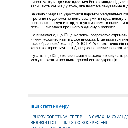
силові методи, до яких вдається його команда під час в
залишають сумніву у тому, яка політика пануватиме в 
За свою зраду Ніс удостоївся царської жалувальної гр
Проте це не допомогло йому заслужити якусь повагу у 
полковник — глуп и стар, что уже из памяти выжил, и 
лет», — писалося про нього в одному з рапортів.
Не виключено, що Ющенко також розраховує отримати 
«чин», можливо навіть дуже високий. В це віриться тим
стає образ нової коаліції НУНС-ПР. Але вже точно він н
кого так старається — в Донецьку не звикли поважати с
Ну а те, що Ющенко «из памяти выжил», як свідчать ре
можуть сказати про нього доволі багато українців.
Інші статті номеру
І ЗНОВУ БОРОТЬБА. ТЕПЕР — В СУДАХ НА СХИЛІ Д
ВЕЛИКІЙ ПІСТ — ШЛЯХ ДО ВОСКРЕСІННЯ