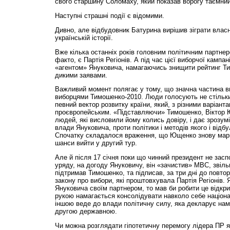
свого старшину Соломаху, який показав ворогу таємний
Наступні страшні події є відомими.
Дивно, але відбудовник Батурина вирішив зіграти влас
українській історії.
Вже кілька останніх років головним політичним партне
факто, є Партія Регіонів. А під час цієї виборчої кампан
«агентом» Януковича, намагаючись знищити рейтинг Т
дикими заявами.
Важливий момент полягає у тому, що значна частина в
виборцями Тимошенко-2010. Люди голосують не стільки 
певний вектор розвитку країни, який, з різними варіант
проєвропейським. «Підставляючи» Тимошенко, Віктор 
людей, які висловили йому колись довіру, і дає зрозум
влади Януковича, проти політики і методів якого і відб
Спочатку складалося враження, що Ющенко знову марить
шанси вийти у другий тур.
Але й після 17 січня поки що чинний президент не заспо
уряду, на догоду Януковичу, він «зачистив» МВС, звіль
підтримав Тимошенко, та підписав, за три дні до повто
закону про вибори, які проштовхувала Партія Регіонів.
Януковича своїм партнером, то мав би робити це відкри
рукою намагається консолідувати навколо себе націона
іншою веде до влади політичну силу, яка декларує нам
другою державною.
Чи можна розглядати гіпотетичну перемогу лідера ПР як