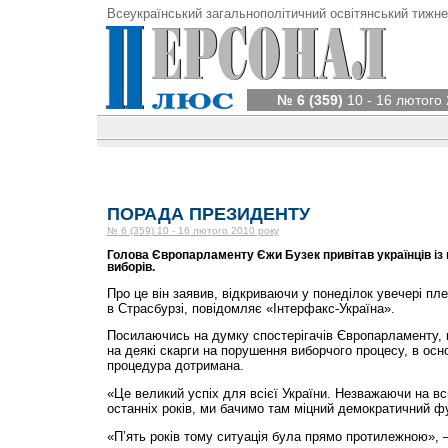
Всеукраїнський загальнополітичний освітянський тижне
№ 6 (359)
10 - 16 лютого 
ПОРАДА ПРЕЗИДЕНТУ
№ 6 (359) 10 - 16 лютого 2010 року
Голова Європарламенту Єжи Бузек привітав українців із
виборів.
Про це він заявив, відкриваючи у понеділок увечері п
в Страсбурзі, повідомляє «Інтерфакс-Україна».
Посилаючись на думку спостерігачів Європарламенту, 
на деякі скарги на порушення виборчого процесу, в ос
процедура дотримана.
«Це великий успіх для всієї України. Незважаючи на вс
останніх років, ми бачимо там міцний демократичний ф
«П’ять років тому ситуація була прямо протилежною», 